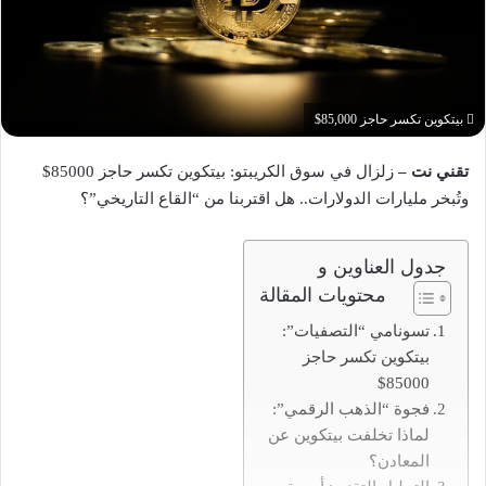
بيتكوين تكسر حاجز 85,000$
تقني نت –
زلزال في سوق الكريبتو: بيتكوين تكسر حاجز 85000$
وتُبخر مليارات الدولارات.. هل اقتربنا من “القاع التاريخي”؟
جدول العناوين و
محتويات المقالة
تسونامي “التصفيات”:
بيتكوين تكسر حاجز
85000$
فجوة “الذهب الرقمي”:
لماذا تخلفت بيتكوين عن
المعادن؟