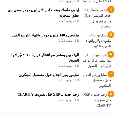
27 يوليو، 2026
العملة لعام 2026:
إيلون ماسك يفقد حاجز التريليون دولار وسي زي
يعلق بسخرية
المؤشر
القيمة المستهدفة
الدلالة الفنية
27 يوليو، 2026
مستوى الدعم
Binance Reserve
الهيكلي الذي لم
بيتكوين بـ140 مليون دولار وانتهاء التوزيع الكبير
$62,000
RP
يُختبر منذ اعتماد
15 يوليو، 2026
صناديق ETF
.
البيتكوين يستقر مع انتظار قرارات قد تغيّر اتجاه
القاع المحتمل في
السعر المحقق
السوق
$56,000 – $60,000
حال استمرار
13 يوليو، 2026
(Realized Price)
السوق الهابطة
.
سايلور يثير الجدل حول مستقبل البيتكوين
المستوى الذي يجب
12 يوليو، 2026
المتوسط المتحرك
$100,988
استعادته للعودة إلى
(50 أسبوع)
المسار الصاعد
.
زخم جديد لـ XRP قبل تصويت CLARITY
11 يوليو، 2026
نقاط تقنية هامة: