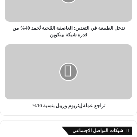
الثلجية
خسائر ضخمة: تجاوزت قيمة التصفيات الإجمالية 500$ مليون دولار
تُجمد
في أقل من 4 ساعات.
40%
من
ضربة لمراكز الشراء: استحوذت المراهنات الصعودية (Longs) على
قدرة
تدخل الطبيعة في التعدين: العاصفة الثلجية تُجمد 40% من
شبكة
نصيب الأسد من الخسائر بنحو 471$ مليون دولار.
قدرة شبكة بيتكوين
بيتكوين
تراجع
خروج جماعي: تضرر أكثر من 200,000$ متداول بتصفيات إجمالية
عملة
بلغت 800$ مليون دولار خلال يوم واحد.
إيثريوم
وريبل
خسائر فعلية: سُجلت خسائر محققة تزيد عن 4.5$ مليار دولار منذ أن
بنسبة
10%
تراجع السعر دون مستوى 90,000$.
فجوة “الذهب الرقمي”: لماذا تخلفت
تراجع عملة إيثريوم وريبل بنسبة 10%
بيتكوين عن المعادن؟
رغم الصعود التاريخي للذهب والفضة، فشلت بيتكوين في محاكاتهما،
مما أثار شكوكاً حول نظرية “التحول الوشيك للسيولة”.
شبكات التواصل الاجتماعي