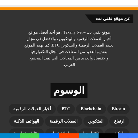
ارتفاع “تكلفة الاحتياطي” من $42,000$ (قبل صناديق ETF) إلى
62,000$ يعكس التغيير الكبير في هيكلية السوق ودخول المؤسسات.
عن موقع تقني نت
موقع تقني نت – Tekany Net : هو أحد أفضل مواقع
ظهور تقاطع المتوسطات الأسية (21 و50 أسبوعاً) يشير تاريخياً إلى
أخبار العملات الرقمية والبيتكوين ، والافضل في مجال
مراحل هبوط أعمق، كما حدث في 2014 و2018 و2022.
تعليم العملات الرقمية والبيتكوين BTC. كما يهتم الموقع
بتقديم العديد من المقالات في مجال التكنولوجيا
أكد المحلل “خوليو مورينو” أن مؤشرات “سلسلة الكتل” تظهر بنية
والاقتصاد والعديد من المجالات التي تفيد المجتمع
هبوطية مبكرة مع زيادة العرض في حالة خسارة.
العربي.
نظرة مستقبلية: تصحيح روتيني أم
الوسوم
سوق هابطة؟
رغم الانخفاض المتوقع بنسبة قد تصل إلى 55$ من القمة التاريخية
Bitcoin
Blockchain
BTC
أخبار العملات الرقمية
فوق 125,000$، إلا أن هذا التراجع يُعتبر “متواضعاً” مقارنة بالدورات
ارتفاع
البيتكوين
العملات الرقمية
الهواتف الذكية
السابقة التي فقدت فيها العملة 70% – 80% من قيمتها.
بلوكشين
تكنولوجيا
سلطنة عمان
مقالات تعليمية
تظل التوقعات لعام 2026 متباينة؛ فبينما يتمسك البعض بهدف