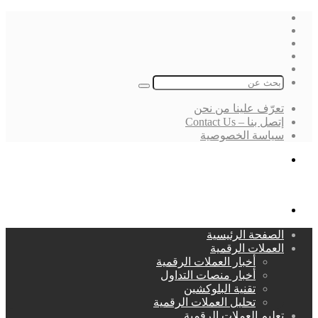
فيسبوك
‫X
لينكدإن
انستقرام
بحث
عن
تعرّف علينا من نحن
إتصل بنا – Contact Us
سياسة الخصوصية
بحث
عن
القائمة
الصفحة الرئيسية
العملات الرقمية
أخبار العملات الرقمية
أخبار منصات التداول
تقنية البلوكشين
تحليل العملات الرقمية
تعليم العملات الرقمية