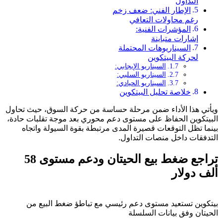
التداول
الإطار الفني: ضعف زخم
رغم محاولات التعافي
المؤشرات الفنية:
إشارات متباينة
السيناريوهات المحتملة
لحركة البيتكوين
السيناريو الإيجابي:
السيناريو السلبي:
السيناريو الحيادي:
خلاصة تحليل البيتكوين
ويأتي هذا الأداء ضمن مرحلة حساسة من حركة السوق، حيث تحاول
البيتكوين الحفاظ على مستوى دعم محوري بعد موجة تقلبات حادة،
بينما تظل التوقعات قصيرة المدى مرتبطة بقوة السيولة واتجاه
التدفقات داخل منصات التداول.
تراجع ضغط بيع الحيتان ودعم مستوى 58
ألف دولار
بيتكوين تستعيد مستوى دعم رئيسي مع تباطؤ ضغط البيع من
الحيتان وفق بيانات السلسلة