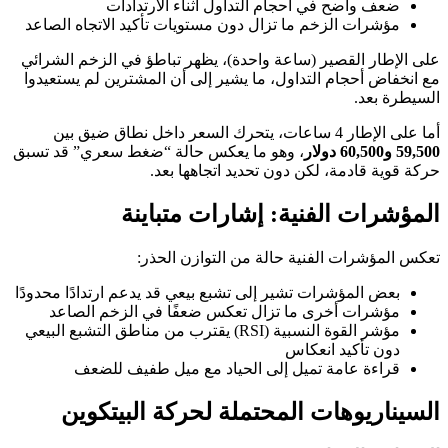
ضعف واضح في أحجام التداول أثناء الارتدادات
مؤشرات الزخم ما تزال دون مستويات تأكيد الاتجاه الصاعد
على الإطار القصير (ساعة واحدة)، يظهر تباطؤ في الزخم الشرائي
مع انخفاض أحجام التداول، ما يشير إلى أن المشترين لم يستعيدوا
السيطرة بعد.
أما على الإطار 4 ساعات، يتحرك السعر داخل نطاق ضيق بين
59,500 و60,500 دولار
، وهو ما يعكس حالة “ضغط سعري” قد تسبق
حركة قوية قادمة، لكن دون تحديد اتجاهها بعد.
المؤشرات الفنية: إشارات متباينة
تعكس المؤشرات الفنية حالة من التوازن الحذر:
بعض المؤشرات تشير إلى تشبع بيعي قد يدعم ارتدادًا محدودًا
مؤشرات أخرى ما تزال تعكس ضعفًا في الزخم الصاعد
مؤشر القوة النسبية (RSI) يقترب من مناطق التشبع البيعي
دون تأكيد انعكاس
قراءة عامة تميل إلى الحياد مع ميل طفيف للضعف
السيناريوهات المحتملة لحركة البيتكوين