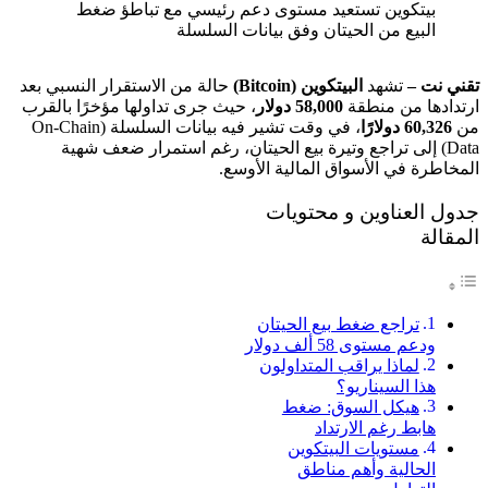
بيتكوين تستعيد مستوى دعم رئيسي مع تباطؤ ضغط
البيع من الحيتان وفق بيانات السلسلة
تقني نت –
تشهد
البيتكوين (Bitcoin)
حالة من الاستقرار النسبي بعد
ارتدادها من منطقة
58,000 دولار
، حيث جرى تداولها مؤخرًا بالقرب
من
60,326 دولارًا
، في وقت تشير فيه بيانات السلسلة (On-Chain
Data) إلى تراجع وتيرة بيع الحيتان، رغم استمرار ضعف شهية
المخاطرة في الأسواق المالية الأوسع.
جدول العناوين و محتويات
المقالة
تراجع ضغط بيع الحيتان
ودعم مستوى 58 ألف دولار
لماذا يراقب المتداولون
هذا السيناريو؟
هيكل السوق: ضغط
هابط رغم الارتداد
مستويات البيتكوين
الحالية وأهم مناطق