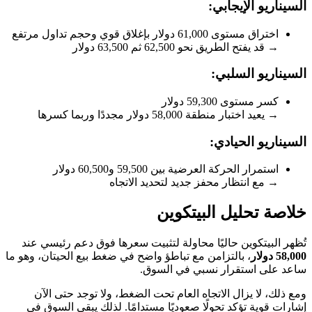
السيناريو الإيجابي:
اختراق مستوى 61,000 دولار بإغلاق قوي وحجم تداول مرتفع
→ قد يفتح الطريق نحو 62,500 ثم 63,500 دولار
السيناريو السلبي:
كسر مستوى 59,300 دولار
→ يعيد اختبار منطقة 58,000 دولار مجددًا وربما كسرها
السيناريو الحيادي:
استمرار الحركة العرضية بين 59,500 و60,500 دولار
→ مع انتظار محفز جديد لتحديد الاتجاه
خلاصة تحليل البيتكوين
تُظهر البيتكوين حاليًا محاولة لتثبيت سعرها فوق دعم رئيسي عند
58,000 دولار
، بالتزامن مع تباطؤ واضح في ضغط بيع الحيتان، وهو ما
ساعد على استقرار نسبي في السوق.
ومع ذلك، لا يزال الاتجاه العام تحت الضغط، ولا توجد حتى الآن
إشارات قوية تؤكد تحولًا صعوديًا مستدامًا. لذلك يبقى السوق في