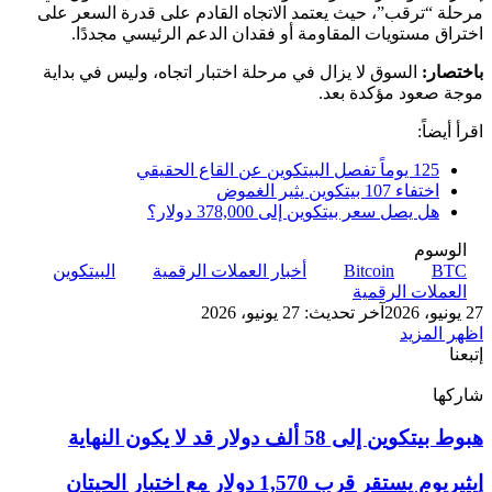
مرحلة “ترقب”، حيث يعتمد الاتجاه القادم على قدرة السعر على
اختراق مستويات المقاومة أو فقدان الدعم الرئيسي مجددًا.
باختصار:
السوق لا يزال في مرحلة اختبار اتجاه، وليس في بداية
موجة صعود مؤكدة بعد.
اقرأ أيضاً:
125 يوماً تفصل البيتكوين عن القاع الحقيقي
اختفاء 107 بيتكوين يثير الغموض
هل يصل سعر بيتكوين إلى 378,000 دولار؟
الوسوم
BTC
Bitcoin
أخبار العملات الرقمية
البيتكوين
العملات الرقمية
27 يونيو، 2026
آخر تحديث: 27 يونيو، 2026
اظهر المزيد
إتبعنا
شاركها
‫X
تيلقرام
لينكدإن
واتساب
ماسنجر
ماسنجر
فيسبوك
بينتيريست
هبوط
هبوط بيتكوين إلى 58 ألف دولار قد لا يكون النهاية
بيتكوين
إلى
إيثيريوم
إيثيريوم يستقر قرب 1,570 دولار مع اختبار الحيتان