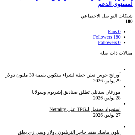
58
يستقر
لمستوى الدعم
ألف
قرب
دولار
1,570
شبكات التواصل الاجتماعي
قد
دولار
180
لا
مع
يكون
اختبار
Fans
0
النهاية
الحيتان
Followers
180
لمستوى
Followers
0
الدعم
مقالات ذات صلة
أورانج جوس تعلن خطة لشراء بيتكوين بقيمة 30 مليون دولار
29 يوليو، 2026
مورغان ستانلي تطلق صناديق إيثيريوم وسولانا
28 يوليو، 2026
استحواذ محتمل لـTPG على Netrality
27 يوليو، 2026
إيلون ماسك يفقد حاجز التريليون دولار وسي زي يعلق