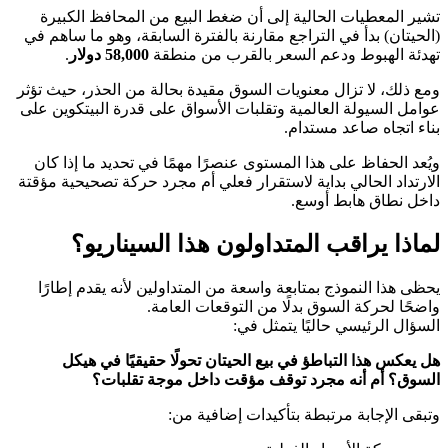
تشير المعطيات الحالية إلى أن ضغط البيع من المحافظ الكبيرة
(الحيتان) بدأ في التراجع مقارنة بالفترة السابقة، وهو ما ساهم في
تهدئة الهبوط ودعم السعر بالقرب من منطقة
58,000 دولار
.
ومع ذلك، لا تزال معنويات السوق مقيدة بحالة من الحذر، حيث تؤثر
عوامل السيولة العالمية وتقلبات الأسواق على قدرة البيتكوين على
بناء اتجاه صاعد مستدام.
ويُعد الحفاظ على هذا المستوى عنصرًا مهمًا في تحديد ما إذا كان
الارتداد الحالي بداية لاستقرار فعلي أم مجرد حركة تصحيحية مؤقتة
داخل نطاق هابط أوسع.
لماذا يراقب المتداولون هذا السيناريو؟
يحظى هذا النموذج بمتابعة واسعة من المتداولين لأنه يقدم إطارًا
واضحًا لحركة السوق بدلًا من التوقعات العامة.
السؤال الرئيسي حاليًا يتمثل في:
هل يعكس هذا التباطؤ في بيع الحيتان تحولًا حقيقيًا في هيكل
السوق؟ أم أنه مجرد توقف مؤقت داخل موجة تقلبات؟
وتبقى الإجابة مرتبطة بتأكيدات إضافية من: