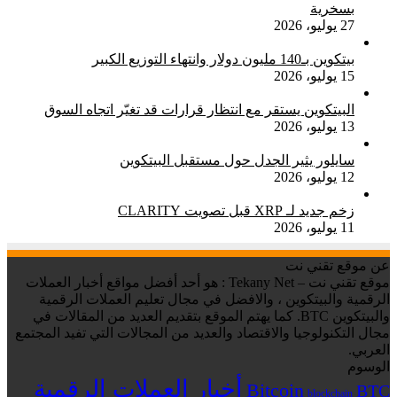
بسخرية
27 يوليو، 2026
بيتكوين بـ140 مليون دولار وانتهاء التوزيع الكبير
15 يوليو، 2026
البيتكوين يستقر مع انتظار قرارات قد تغيّر اتجاه السوق
13 يوليو، 2026
سايلور يثير الجدل حول مستقبل البيتكوين
12 يوليو، 2026
زخم جديد لـ XRP قبل تصويت CLARITY
11 يوليو، 2026
عن موقع تقني نت
موقع تقني نت – Tekany Net : هو أحد أفضل مواقع أخبار العملات
الرقمية والبيتكوين ، والافضل في مجال تعليم العملات الرقمية
والبيتكوين BTC. كما يهتم الموقع بتقديم العديد من المقالات في
مجال التكنولوجيا والاقتصاد والعديد من المجالات التي تفيد المجتمع
العربي.
الوسوم
أخبار العملات الرقمية
Bitcoin
BTC
blockchain