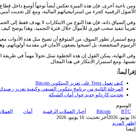
ومن ناحية أخرى، فإن هذه الميزة تعكس أيضاً توجهاً أوسع داخل قطاع
الأصول الرقمية كجزء من استراتيجياتهم المالية، ومع كل تحديث أمني 
وفي السياق ذاته، فإن هذا النوع من الابتكارات لا يهدف فقط إلى الحم
تقريباً تنفيذ سحب فوري للأموال خلال فترة التجميد، وهذا يوضح كيف 
ومع استمرار تطور السوق، من المتوقع أن تصبح مثل هذه الأدوات معيا
الرسوم المنخفضة، بل أصبحوا يضعون الأمان في مقدمة أولوياتهم، وهو
وفي النهاية، يمكن القول إن هذه الخطوة تمثل تحولاً مهماً في طريقة
نفسها، ومع استمرار الابتكار في هذا المجال.
إقرأ أيضاً:
كيف تعمل Terra على تعزيز البيتكوين Bitcoin
المرحلة الثانية من برنامج بيتكوين الصيفي وكيفية تعزيز رصيدك
تحديث كاردانو جديد حول أمان الشبكة
الوسوم
BTC
Bitcoin
أخبار العملات الرقمية
أمان
العملا
16 يونيو، 2026
آخر تحديث: 16 يونيو، 2026
اظهر المزيد
إتبعنا