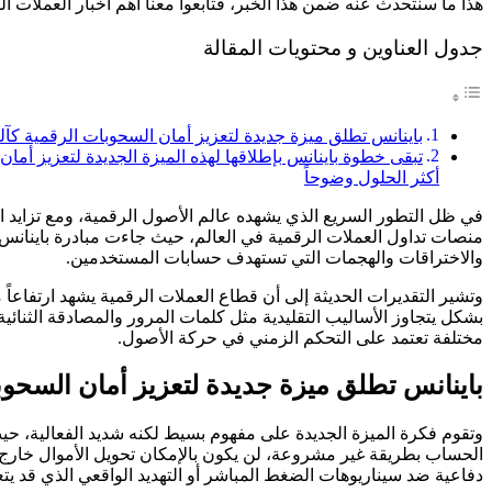
هذا ما سنتحدث عنه ضمن هذا الخبر، فتابعوا معنا أهم أخبار العملات ال
جدول العناوين و محتويات المقالة
باينانس تطلق ميزة جديدة لتعزيز أمان السحوبات الرقمية كآل
تبقى خطوة باينانس بإطلاقها لهذه الميزة الجديدة لتعزيز أما
أكثر الحلول وضوحاً
في ظل التطور السريع الذي يشهده عالم الأصول الرقمية، ومع تزايد 
منصات تداول العملات الرقمية في العالم، حيث جاءت مبادرة باينانس
والاختراقات والهجمات التي تستهدف حسابات المستخدمين.
بشكل يتجاوز الأساليب التقليدية مثل كلمات المرور والمصادقة الثنا
مختلفة تعتمد على التحكم الزمني في حركة الأصول.
باينانس تطلق ميزة جديدة لتعزيز أمان السحوبا
وتقوم فكرة الميزة الجديدة على مفهوم بسيط لكنه شديد الفعالية، ح
الحساب بطريقة غير مشروعة، لن يكون بالإمكان تحويل الأموال خارج ال
دفاعية ضد سيناريوهات الضغط المباشر أو التهديد الواقعي الذي قد ي