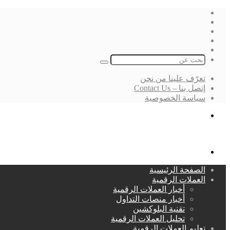
فيسبوك
‫X
لينكدإن
انستقرام
بحث
عن
تعرّف علينا من نحن
إتصل بنا – Contact Us
سياسة الخصوصية
بحث
عن
القائمة
الصفحة الرئيسية
العملات الرقمية
أخبار العملات الرقمية
أخبار منصات التداول
تقنية البلوكشين
تحليل العملات الرقمية
تعليم العملات الرقمية