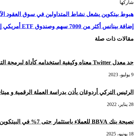
شاركها
‫X
تيلقرام
لينكدإن
واتساب
ماسنجر
ماسنجر
فيسبوك
بينتيريست
هبوط
هبوط بيتكوين يشعل نشاط المتداولين في سوق العقود الآ
بيتكوين
يشعل
إضافة
إضافة بينانس أكثر من 7000 سهم وصندوق ETF أمريكي إلى منصتها
نشاط
بينانس
المتداولين
أكثر
مقالات ذات صلة
في
من
سوق
7000
العقود
سهم
الآجلة
وصندوق
حد معدل Twitter معناه وكيفية استخدامه كأداة لبرمجة التطبيقات
ETF
أمريكي
9 يوليو، 2023
إلى
منصتها
الرئيس التركي أردوغان يأذن بدراسة العملة الرقمية و ميت
28 يناير، 2022
نصيحة بنك BBVA للعملاء باستثمار حتى 7% في البيتكوين
18 يونيو، 2025