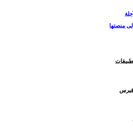
جلة
افيرس