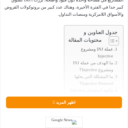
المشاريع في مساحة واحدة دون قيود واضحة، برزت DeFi كسوق
كبير جدا في الفترة الأخيرة، وهناك عدد كبير من بروتوكولات القروض
والأسواق اللامركزية ومنصات التداول.
جدول العناوين و
محتويات المقالة
عملة INJ ومشروع
Injective
ما الهدف من عملة INJ
ومشروع Injective؟
ما المشكلة التي يحلها
Injective Protocol؟
واجهة استخدام Injective
Exchange Client
اظهر المزيد
اهم المعلومات عن عملة
INJ
فيما يلي بعض
استخدامات بروتوكول