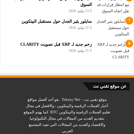
والمشتقات والعقود الآجلة على المشاركة من أي شخص وكل شخص
السوق
13 يوليو، 2026
من جميع أنحاء العالم.
سايلور يثير الجدل حول مستقبل البيتكوين
وبمساعدة التطورات التكنولوجية يقوم Injective Protocol بتطوير
12 يوليو، 2026
نموذج تبادل لديه القدرة على إحداث ثورة في السوق، يعمل نموذج
التبادل هذا بشكل إيجابي على تسريع وتيرة التسوية وتنفيذ التجارة
زخم جديد لـ XRP قبل تصويت CLARITY
بطريقة منتجة ولا مركزية، وخالية من أي قيود أو رقابة.
11 يوليو، 2026
اهم المعلومات عن عملة INJ ومشروع Injective
ما المشكلة التي يحلها Injective
عن موقع تقني نت
Protocol؟
موقع تقني نت – Tekany Net : هو أحد أفضل مواقع
أخبار العملات الرقمية والبيتكوين ، والافضل في مجال
تقنية تم تطويرها لمعالجة مسألة مشاركة الطرف الثالث في التجارة
تعليم العملات الرقمية والبيتكوين BTC. كما يهتم الموقع
بتقديم العديد من المقالات في مجال التكنولوجيا
من خلال إنتاج التسلسل المناسب الذي يمكن من خلاله معالجة
والاقتصاد والعديد من المجالات التي تفيد المجتمع
الطلبات بشكل آمن دون عوائق، وتم تطوير الفكرة لتعظيم سيولة
العربي.
DEX والتخلص من متطلبات طرف ثالث لمطابقة أوامر التداول داخل