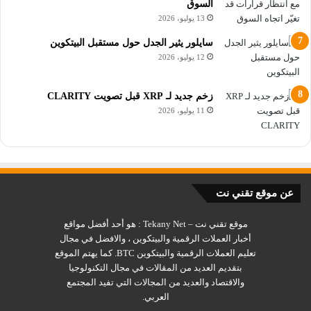
السوق
انخفاض سعر بيتكوين إلى 60 ألف دولار
13 يوليو، 2026
وأكد نيكسون أن شهر أيلول/سبتمبر هذا العام -رغم التوترات
سايلور يثير الجدل حول مستقبل البيتكوين
12 يوليو، 2026
المستمرة- كان الأفضل لبيتكوين مقارنةً بأشهر أيلول/سبتمبر
السابقة منذ أكثر من عقدٍ من الزمن، أي منذ ما قبل عام 2013.
زخم جديد لـ XRP قبل تصويت CLARITY
اقرأ أيضاً:
11 يوليو، 2026
اقتراب البيتكوين من 70 ألف دولار فهل حان وقت الشراء؟
انخفاض البيتكوين إلى 63 ألف دولار فما السبب؟
البيتكوين تودع سبتمبر بمستوى منخفض هام
عن موقع تقني نت
موقع تقني نت – Tekany Net : هو أحد أفضل مواقع
Bitcoin
أخبار العملات الرقمية
البيتكوين
أخبار العملات الرقمية والبيتكوين ، والافضل في مجال
تعليم العملات الرقمية والبيتكوين BTC. كما يهتم الموقع
العملات الرقمية
بتقديم العديد من المقالات في مجال التكنولوجيا
والاقتصاد والعديد من المجالات التي تفيد المجتمع
العربي.