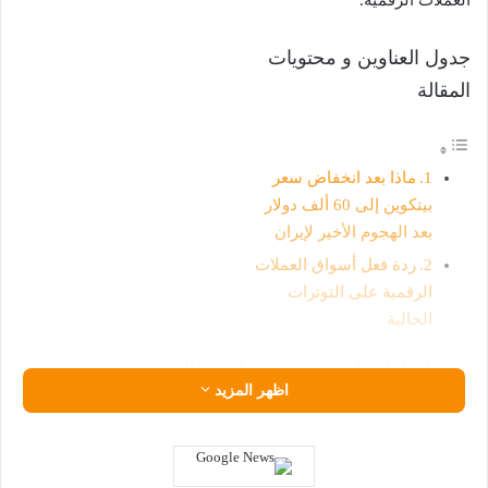
العملات الرقمية.
جدول العناوين و محتويات
المقالة
ماذا بعد انخفاض سعر
بيتكوين إلى 60 ألف دولار
بعد الهجوم الأخير لإيران
ردة فعل أسواق العملات
الرقمية على التوترات
الحالية
في تفاصيل انخفاض سعر بيتكوين إلى 60 ألف دولار بعد الهجوم
اظهر المزيد
الأخير لإيران انخفض سعر عملة بيتكوين (Bitcoin-BTC) نحو 60,000$
اليوم الأربعاء بعد الصواريخ الإيرانية على إسرائيل، والتي جاءت رداً
على قتل إسرائيل لقادة عسكريين وهجومها على لبنان.