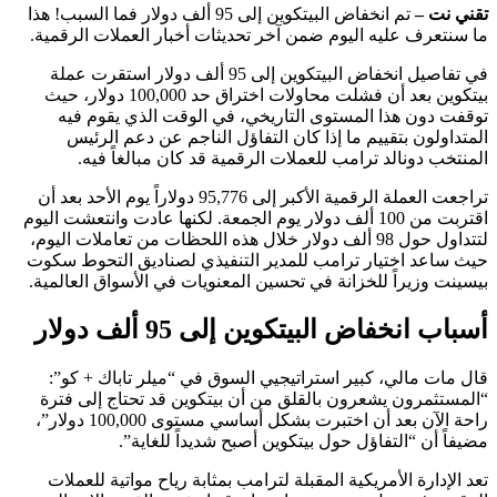
تقني نت –
تم انخفاض البيتكوين إلى 95 ألف دولار فما السبب! هذا
ما سنتعرف عليه اليوم ضمن آخر تحديثات أخبار العملات الرقمية.
في تفاصيل انخفاض البيتكوين إلى 95 ألف دولار استقرت عملة
بيتكوين بعد أن فشلت محاولات اختراق حد 100,000 دولار، حيث
توقفت دون هذا المستوى التاريخي، في الوقت الذي يقوم فيه
المتداولون بتقييم ما إذا كان التفاؤل الناجم عن دعم الرئيس
المنتخب دونالد ترامب للعملات الرقمية قد كان مبالغاً فيه.
تراجعت العملة الرقمية الأكبر إلى 95,776 دولاراً يوم الأحد بعد أن
اقتربت من 100 ألف دولار يوم الجمعة. لكنها عادت وانتعشت اليوم
لتتداول حول 98 ألف دولار خلال هذه اللحظات من تعاملات اليوم،
حيث ساعد اختيار ترامب للمدير التنفيذي لصناديق التحوط سكوت
بيسينت وزيراً للخزانة في تحسين المعنويات في الأسواق العالمية.
أسباب انخفاض البيتكوين إلى 95 ألف دولار
قال مات مالي، كبير استراتيجيي السوق في “ميلر تاباك + كو”:
“المستثمرون يشعرون بالقلق من أن بيتكوين قد تحتاج إلى فترة
راحة الآن بعد أن اختبرت بشكل أساسي مستوى 100,000 دولار”،
مضيفاً أن “التفاؤل حول بيتكوين أصبح شديداً للغاية”.
تعد الإدارة الأمريكية المقبلة لترامب بمثابة رياح مواتية للعملات