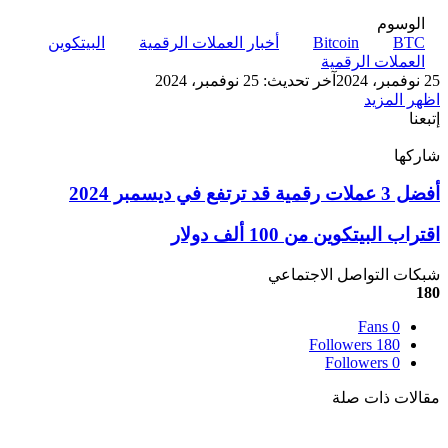
الوسوم
BTC
Bitcoin
أخبار العملات الرقمية
البيتكوين
العملات الرقمية
25 نوفمبر، 2024
آخر تحديث: 25 نوفمبر، 2024
اظهر المزيد
إتبعنا
شاركها
‫X
تيلقرام
لينكدإن
واتساب
ماسنجر
ماسنجر
فيسبوك
بينتيريست
أفضل
أفضل 3 عملات رقمية قد ترتفع في ديسمبر 2024
3
عملات
اقتراب
اقتراب البيتكوين من 100 ألف دولار
رقمية
البيتكوين
قد
من
شبكات التواصل الاجتماعي
ترتفع
100
180
في
ألف
ديسمبر
Fans
0
دولار
2024
Followers
180
Followers
0
مقالات ذات صلة