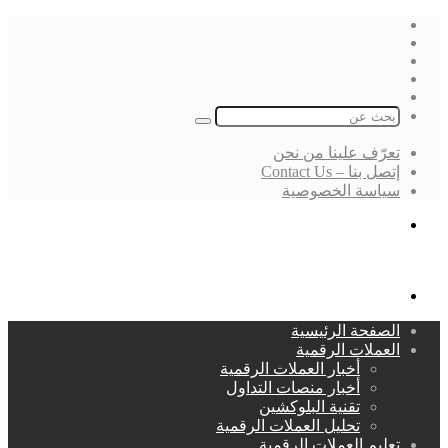
فيسبوك
‫X
لينكدإن
انستقرام
بحث
عن
تعرّف علينا من نحن
إتصل بنا – Contact Us
سياسة الخصوصية
بحث
عن
القائمة
الصفحة الرئيسية
العملات الرقمية
أخبار العملات الرقمية
أخبار منصات التداول
تقنية البلوكشين
تحليل العملات الرقمية
تعليم العملات الرقمية