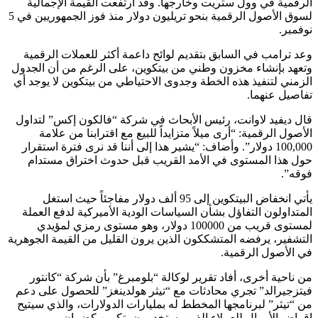
الرقمية في وول ستريت وخارجها. وقد ارتفعت القيمة الإجمالية
لسوق الأصول الرقمية بنحو تريليون دولار منذ فوز الجمهوريين في 5
نوفمبر.
وعد ترامب في السابق بتقديم لوائح داعمة أكثر للعملات الرقمية
وتعهد بإنشاء مخزون وطني من بيتكوين، على الرغم من أن الجدول
الزمني لتنفيذ هذه الخطة وجدوى الاحتياطي من بيتكوين لا يوجد أي
تفاصيل عنهما.
قال ديفيد لاوانت، رئيس الأبحاث في شركة “فالكون إكس” لتداول
الأصول الرقمية: “أرى ميلاً متزايداً للبيع مع اقترابنا من علامة
100,000 دولار”. وأضاف: “يشير هذا إلى أننا قد نرى فترة استقرار
حول هذا المستوى في الأمد القريب قبل حدوث اختراق مستدام
فوقه”.
يأتي انخفاض البيتكوين إلى 95 ألف دولار مفاجئاً حيث استغل
المتداولون التفاؤل بشأن السياسات الودية الأميركية لدفع العملة
لمستوى قريب من 100000 دولار، وهو مستوى رمزي لمؤيدي
التشفير، يرفضه المتشككون الذين يرون القليل من القيمة الجوهرية
في الأصول الرقمية.
من ناحية أخرى، أفاد تقرير لوكالة “بلومبرغ” بأن شركة “كانتور
فيتزجيرالد” تجري محادثات مع “تيثر هولدينغز” للحصول على دعم
من “تيثر” لبرنامجها المخطط له بمليارات الدولارات، والذي سيتيح
إقراض الأموال للعملاء الذين يستخدمون بتكوين كضمان.