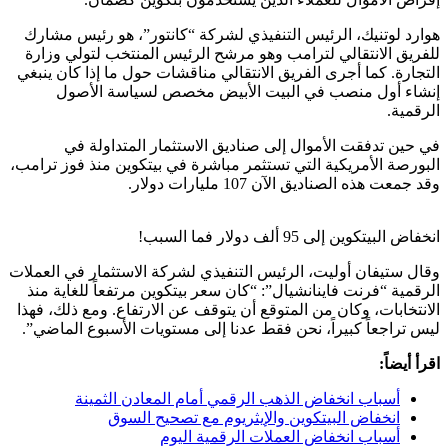
هوارد لوتنيك، الرئيس التنفيذي لشركة “كانتور”، هو رئيس مشارك
للفريق الانتقالي لترامب وهو مرشح الرئيس المنتخب لتولي وزارة
التجارة. كما أجرى الفريق الانتقالي مناقشات حول ما إذا كان ينبغي
إنشاء أول منصب في البيت الأبيض مخصص لسياسة الأصول
الرقمية.
في حين تدفقت الأموال إلى صناديق الاستثمار المتداولة في
البورصة الأمريكية التي تستثمر مباشرة في بيتكوين منذ فوز ترامب،
وقد جمعت هذه الصناديق الآن 107 مليارات دولار.
انخفاض البيتكوين إلى 95 ألف دولار فما السبب!
وقال ستيفان أوليت، الرئيس التنفيذي لشركة الاستثمار في العملات
الرقمية “فرنت فاينانشيال”: “كان سعر بيتكوين مرتفعاً للغاية منذ
الانتخابات، وكان من المتوقع أن يتوقف عن الارتفاع. ومع ذلك، فهذا
ليس تراجعاً كبيراً، نحن فقط عدنا إلى مستويات الأسبوع الماضي”.
اقرأ أيضاً:
أسباب انخفاض الذهب الرقمي أمام المعادن الثمينة
انخفاض البيتكوين والإيثريوم مع تصحيح السوق
أسباب انخفاض العملات الرقمية اليوم