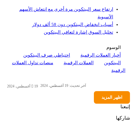
ارتفاع سعر البيتكوين مرة أخرى مع انتعاش الأسهم
الآسيوية
أسباب انخفاض البيتكوين دون 58 ألف دولار
تحليل السوق إشارة لتعافي البيتكوين
الوسوم
أخبار العملات الرقمية
احتياطي صرف البيتكوين
البيتكوين
العملات الرقمية
منصات تداول العملات
الرقمية
آخر تحديث: 19 أغسطس، 2024
19 أغسطس، 2024
اظهر المزيد
إتبعنا
شاركها
‫X
تيلقرام
لينكدإن
واتساب
ماسنجر
ماسنجر
فيسبوك
بينتيريست