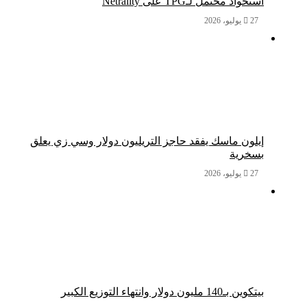
استحواذ محتمل لـTPG على Netrality
27 يوليو، 2026
إيلون ماسك يفقد حاجز التريليون دولار وسي زي يعلق
بسخرية
27 يوليو، 2026
بيتكوين بـ140 مليون دولار وانتهاء التوزيع الكبير