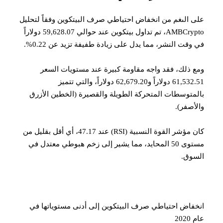
على الىغم من انخفاض احتياطي صرف البيتكوين وفقاً لتحليل
AMBCrypto، تم تداول بيتكوين عند حوالي 59,628.07 دولاراً
في وقت النشر، مما يدل على زيادة طفيفة تزيد عن 0.22%.
ومع ذلك، فقد واجه مقاومة كبيرة عند مستويات السعر
61,532.51 دولاراً و62,679.20 دولاراً، والتي تتميز
بالمتوسطات المتحركة الطويلة والقصيرة (الخطين الأزرق
والأصفر).
كان مؤشر القوة النسبية (RSI) عند 47.17، أي أقل بقليل من
مستوى 50 المحايد، مما يشير إلى زخم هبوطي معتدل في
السوق.
انخفاض احتياطي صرف البيتكوين إلى أدنى مستوياتها في
عام 2020