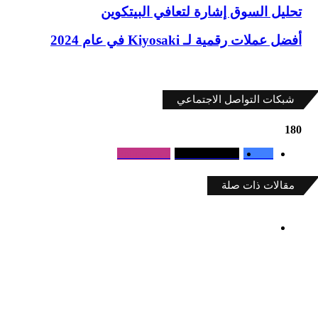
تحليل
تحليل السوق إشارة لتعافي البيتكوين
السوق
إشارة
أفضل
أفضل عملات رقمية لـ Kiyosaki في عام 2024
لتعافي
عملات
البيتكوين
رقمية
لـ Kiyosaki
في
شبكات التواصل الاجتماعي
عام
2024
180
Followers
0
Followers
180
Fans
0
مقالات ذات صلة