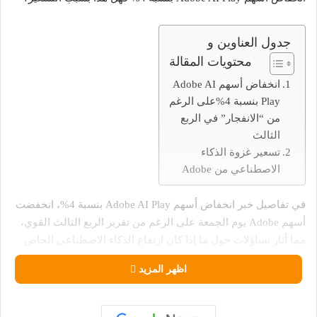
جدول العناوين و
محتويات المقالة
انخفاض أسهم Adobe AI
Play بنسبة 4%على الرغم
من “الانفجار” في الربع
الثالث
تسعير غزوة الذكاء
الاصطناعي من Adobe
في تفاصيل خبر انخفاض أسهم Adobe AI Play بنسبة 4%، انخفضت
أسهم Adobe يوم الجمعة على الرغم من تقرير الربع الثالث القوي،
مما أثار تساؤلات حول ما إذا كان ارتفاع الذكاء الاصطناعي الخاص
بها قد تم تسعيره بالفعل.
اظهر المزيد
بعد الارتفاع الذي حققته يوم الخميس، تراجعت أسهم Adobe في
جلسة اليوم، حيث انخفضت بأكثر من 4٪ على الرغم من أرباح الربع