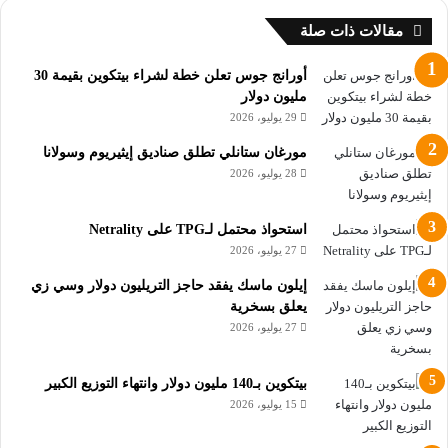
المتعلقة بإطلاق Firefly – مجموعة GenAI الخاصة بها.
مقالات ذات صلة
منذ إطلاق الميزة، قام عملاء Adobe بإنشاء 2 مليار صورة باستخدام
أورانج جوس تعلن خطة لشراء بيتكوين بقيمة 30
إمكانات الذكاء الاصطناعي.
مليون دولار
29 يوليو، 2026
تسعير غزوة الذكاء الاصطناعي من
مورغان ستانلي تطلق صناديق إيثيريوم وسولانا
28 يوليو، 2026
Adobe
للوهلة الأولى، قد يكون انخفاض أسهم Adobe AI Play بنسبة
استحواذ محتمل لـTPG على Netrality
27 يوليو، 2026
4%بمثابة مفاجأة للبعض، مع الأخذ في الاعتبار أن الشركة حطمت
التوقعات لنتائج الربع الثالث بفضل طفرة الذكاء الاصطناعي
إيلون ماسك يفقد حاجز التريليون دولار وسي زي
المستمرة.
يعلق بسخرية
27 يوليو، 2026
علاوة على ذلك، قدمت توقعات قوية للربع الحالي، وتوقعت أن
تتراوح الإيرادات بين 4.98 مليار دولار إلى 5.03 مليار دولار، بينما توقع
بيتكوين بـ140 مليون دولار وانتهاء التوزيع الكبير
المحللون 5 مليارات دولار.
15 يوليو، 2026