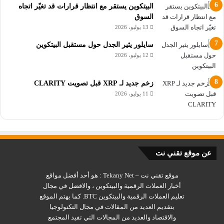
ومع ذلك، فقد تم بالفعل احتساب الكثير من ارتفاع الذكاء
البيتكوين يستقر مع انتظار قرارات قد تغيّر اتجاه
الاصطناعي لشركة Adobe. فقد ارتفع سهم الشركة بالفعل بنسبة
السوق
تزيد عن 57% منذ بداية عام 2023، متفوقاً بقوة على مؤشر S&P 500
13 يوليو، 2026
الأوسع، الذي ارتفع بنسبة 17% خلال تلك الفترة.
سايلور يثير الجدل حول مستقبل البيتكوين
12 يوليو، 2026
ومن اللافت للنظر أن جميع مكاسب Adobe في سوق الأوراق المالية
تقريباً هذا العام جاءت في الفترة من الآن وحتى شهر مارس، وهو
زخم جديد لـ XRP قبل تصويت CLARITY
الوقت الذي قدمت فيه الشركة رسمياً Firefly المدعوم بالذكاء
11 يوليو، 2026
الاصطناعي.
أضاف صانع البرمجيات ما يقرب من 90 مليار دولار من القيمة
السوقية خلال هذه الأشهر الستة، مما يؤكد تأثير جهود الذكاء
الاصطناعي على سعر السهم.
عن موقع تقني نت
موقع تقني نت – Tekany Net : هو أحد أفضل مواقع
إقرأ أيضاً :
أخبار العملات الرقمية والبيتكوين ، والافضل في مجال
تعليم العملات الرقمية والبيتكوين BTC. كما يهتم الموقع
عملة CSPR أهم المعلومات عنها وعن مشروعها Casper
بتقديم العديد من المقالات في مجال التكنولوجيا
أهم العروض الأولية ICOs يجب مراقبتها لعام
2023
والاقتصاد والعديد من المجالات التي تفيد المجتمع