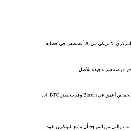
بعد نشر رئيس مجلس الاحتياطي الفيدرالي جيروم باول الكلمة حول استمرار السياسة المتشددة للبنك المركزي الأمريكي في 26 أغسطس في خطابه
وفر فرصة شراء جيدة للأصل.
في وقت سابق ، يعتقد كبير مسؤولي الاستثمار في صندوق AlphaTrAI Max Gokhman أن تقرير البطالة عن الوظائف الصعبة قد يتسبب في انخفاض أعمق في Bitcoin وقد ينخفض ​​BTC إلى
ة ، والتي من المرجح أن تدفع البيتكوين بقوة