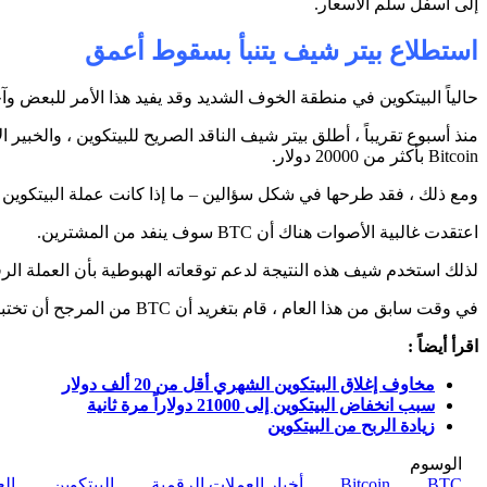
إلى أسفل سلم الأسعار.
استطلاع بيتر شيف يتنبأ بسقوط أعمق
حالياً البيتكوين في منطقة الخوف الشديد وقد يفيد هذا الأمر للبعض وآخ
Bitcoin بأكثر من 20000 دولار.
ومع ذلك ، فقد طرحها في شكل سؤالين – ما إذا كانت عملة البيتكوين سو
اعتقدت غالبية الأصوات هناك أن BTC سوف ينفد من المشترين.
لذلك استخدم شيف هذه النتيجة لدعم توقعاته الهبوطية بأن العملة ال
في وقت سابق من هذا العام ، قام بتغريد أن BTC من المرجح أن تختبر الدعم دون مستوى 10000 دولار.
اقرأ أيضاً :
مخاوف إغلاق البيتكوين الشهري أقل من 20 ألف دولار
سبب انخفاض البيتكوين إلى 21000 دولاراً مرة ثانية
زيادة الربح من البيتكوين
الوسوم
BTC
Bitcoin
أخبار العملات الرقمية
البيتكوين
الع