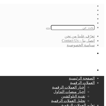
فيسبوك
‫X
لينكدإن
انستقرام
بحث
عن
تعرّف علينا من نحن
إتصل بنا – Contact Us
سياسة الخصوصية
بحث
عن
القائمة
الصفحة الرئيسية
العملات الرقمية
أخبار العملات الرقمية
أخبار منصات التداول
تقنية البلوكشين
تحليل العملات الرقمية
تعليم العملات الرقمية