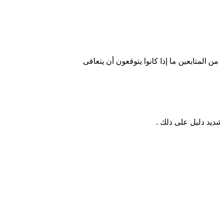
يتكوين ، والخبير الاقتصادي ومدير الصندوق ، على صفحته على Twitter ليطلب من جيشه من المتابعين ما إذا كانوا يتوقعون أن يتعافى
ديد دليل على ذلك .