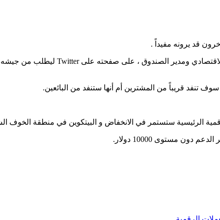
رون قد يرونه مفيداً .
منذ أسبوع تقريباً ، أطلق بيتر شيف الناقد الصريح للب
ف تنفد قريباً من المشترين أم أنها ستنفد من البائعين.
رقمية الرئيسية ستستمر في الانخفاض و البيتكوين في منطقة الخوف الش
ملات الرقمية