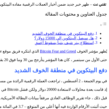
تقني نت
– ظهر خبر جديد ضمن أخبار العملات الرقمية مفاده البيتكوين في من
جدول العناوين و محتويات المقالة
دفع البيتكوين في منطقة الخوف الشديد
هل سيصل البيتكوين إلى 15000 دولار؟
استطلاع بيتر شيف يتنبأ بسقوط أعمق
يُظهر مؤشر الخوف
Bitcoin Fear and Greed
الذي ابتكره فريق موقع Alternative.me أن سوق العملات الرقمية يشعر اليوم ، في 3 سبتمبر ، بـ “الخوف الشديد”.
حتى الأول من سبتمبر ، كان هذا المؤشر يتأرجح بين 30 وما فوق 20 بقليل اطلكن الآن أصبح البيتكوين في منطقة الخوف الشديد مع تداولها بسعر 19800 دولار .
دفع البيتكوين في منطقة الخوف الشديد
في يوم الجمعة ، 2 أغسطس ، تراجعت العملة الرقمية الرائدة من مستوى 20000 دولار الذي تمكنت من الاحتفاظ به لفترة من الوقت وتراجعت قليلاً ، لتصل إلى منطقة 19800 دولار.
إذ قامت بعدة محاولات لاستعادة 20000 دولار ولكن فشل Bitcoin في الإصلاح عند خط السعر هذا.
قبل ذلك ، جاء تقرير الوظائف العادي مرفقاً ببيانات البطالة الأمريكية.
حيث أثبتت الأرقام الواردة فيه أنها أعلى من المتوقع – 3.7 في المائة مقابل 3.5 في المائة ، والتي ضربت سوق الأسهم والعملات الرقمية بجانبها.