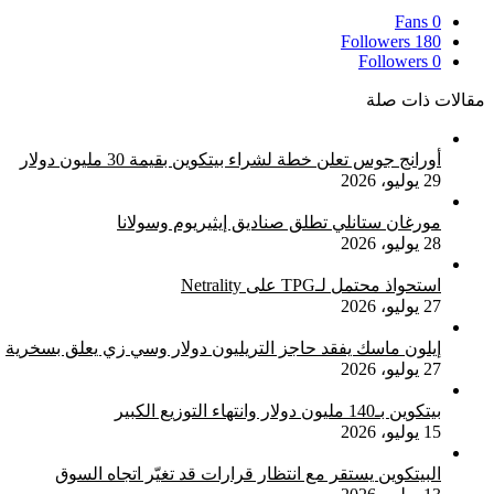
Fans
0
Followers
180
Followers
0
مقالات ذات صلة
أورانج جوس تعلن خطة لشراء بيتكوين بقيمة 30 مليون دولار
29 يوليو، 2026
مورغان ستانلي تطلق صناديق إيثيريوم وسولانا
28 يوليو، 2026
استحواذ محتمل لـTPG على Netrality
27 يوليو، 2026
إيلون ماسك يفقد حاجز التريليون دولار وسي زي يعلق بسخرية
27 يوليو، 2026
بيتكوين بـ140 مليون دولار وانتهاء التوزيع الكبير
15 يوليو، 2026
البيتكوين يستقر مع انتظار قرارات قد تغيّر اتجاه السوق