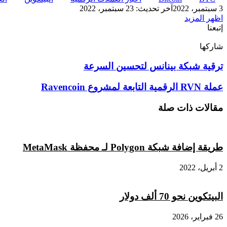
3 سبتمبر، 2022
آخر تحديث: 23 سبتمبر، 2022
اظهر المزيد
إتبعنا
شاركها
‫X
تيلقرام
لينكدإن
واتساب
ماسنجر
ماسنجر
فيسبوك
بينتيريست
ترقية
ترقية شبكة بينانس لتحسين السرعة
شبكة
بينانس
عملة RVN الرقمية التابعة لمشروع Ravencoin
عملة RVN الرقمية
لتحسين
التابعة
السرعة
لمشروع
مقالات ذات صلة
Ravencoin
طريقة إضافة شبكة Polygon لـ محفظة MetaMask
2 أبريل، 2022
البيتكوين نحو 70 ألف دولار
26 فبراير، 2026