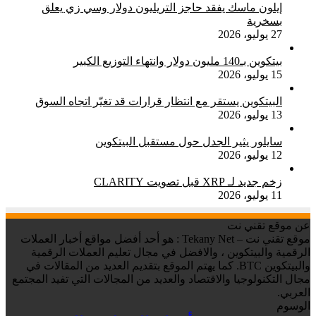
إيلون ماسك يفقد حاجز التريليون دولار وسي زي يعلق
بسخرية
27 يوليو، 2026
بيتكوين بـ140 مليون دولار وانتهاء التوزيع الكبير
15 يوليو، 2026
البيتكوين يستقر مع انتظار قرارات قد تغيّر اتجاه السوق
13 يوليو، 2026
سايلور يثير الجدل حول مستقبل البيتكوين
12 يوليو، 2026
زخم جديد لـ XRP قبل تصويت CLARITY
11 يوليو، 2026
عن موقع تقني نت
موقع تقني نت – Tekany Net : هو أحد أفضل مواقع أخبار العملات
الرقمية والبيتكوين ، والافضل في مجال تعليم العملات الرقمية
والبيتكوين BTC. كما يهتم الموقع بتقديم العديد من المقالات في
مجال التكنولوجيا والاقتصاد والعديد من المجالات التي تفيد المجتمع
العربي.
الوسوم