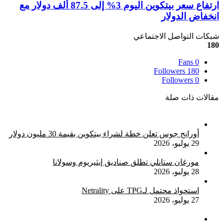
سوق
ارتفاع
ارتفاع سعر بيتكوين اليوم 3% إلى 87.5 ألف دولار مع
التداول
سعر
انخفاض الدولار
العالمي
بيتكوين
بحصة
اليوم
شبكات التواصل الاجتماعي
36%
3%
180
في
إلى
الربع
87.5
Fans
0
الأول
ألف
Followers
180
من
دولار
Followers
0
2025
مع
مقالات ذات صلة
انخفاض
الدولار
أورانج جوس تعلن خطة لشراء بيتكوين بقيمة 30 مليون دولار
29 يوليو، 2026
مورغان ستانلي تطلق صناديق إيثيريوم وسولانا
28 يوليو، 2026
استحواذ محتمل لـTPG على Netrality
27 يوليو، 2026