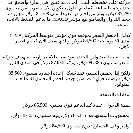
حركته على مخططه البياني لمدى ساعتين- في إشارة واضحةٍ على
تجدد زخمه الصاعد، كما يتم تداول بيتكوين الآن بالقرب من مستوى
85,280 دولار، ويتزامن اختراق سعرها أعلى 85,508 دولار مع زيادة
حجم التداول والتقاطع مع مؤشر MACD، ما يدعم الضغط بالاتجاه
الصاعد.
كذلك، احتفظ السعر بموقعه فوق مؤشر متوسط الحركة (EMA)
لمدى 50 يوماً عند 84,509 دولار، والذي يعمل الآن كدعم قصير
الأجل.
أما بالنسبة للمتداولين الجدد، يعود سبب الاستمرارية استهداف حركة
السعر مستوى 86,385 دولار، وربّما 87,036 دولار في المدى القريب.
ولكنْ إذا انخفض السعر، فقد يُشكل إعادة اختباره مستوى 85,500
دولار فرصة دخولٍ ذات نسبةٍ جيدة للخطر المحتمل لقاء العائد
المتوقّع.
إعدادات الصفقة:
نقطة الدخول: عند تأكيد الدعم فوق مستوى 85,500 دولار.
المستويات المستهدفة: 86,385 دولار، يليه مستوى 87,036 دولار.
أوامر وقف الخسارة: دون مستوى 84,500 دولار.