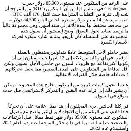
على الرغم من البيتكوين عند مستوى 85,000 دولار حذرت
CryptoQuant في منشور لها من أن البيتكوين (BTC) من المرجح أن
يتجه إلى فترة من التقلبات المتزايدة حيث انتقل 170 ألف BTC –
بقيمة تزيد عن 14 مليار دولار بسعره الحالي البالغ 84,500 دولار –
من محافظ محتفظ بها لمدة ثلاثة إلى ستة أشهر، وهي مجموعة غالباً
ما ترتبط بنقاط تحول السوق.أوضح المنشور أن سلوك هذه
المجموعة على السلسلة كان تاريخياً بمثابة إشارة مبكرة لحركة
الأسعار الكبيرة.
يعتبر حاملو الأجل المتوسط عادةً متداولين يحتفظون بالعملة
الرقمية في أي مكان بين ثلاثة إلى 12 شهراً.حيث يميلون إلى أن
يكونوا أكثر تفاعلاً مع ظروف السوق من حاملي الأجل الطويل ولكن
أقل اندفاعاً من المتداولين على المدى القصير، مما يجعل تحركاتهم
ذات دلالة خاصة خلال الفترات الانتقالية.
عندما تتحول كميات كبيرة من البيتكوين خارج هذه المجموعة، يمكن
أن يشير ذلك إلى تزايد عدم اليقين أو التمركز الاستراتيجي قبل حدث
متوقع في السوق.
في كلتا الحالتين، يرى المحللون أن هذا يمثل علامة على أن تحركاً
حاداً قادم، على الرغم من أن الاتجاه لا يزال غير واضح.مع وصول
البيتكوين عند مستوى 85,000 دولار ظهر نمط مماثل قبل الارتفاعات
والتصحيحات السابقة، بما في ذلك خلال الموجة الصعودية لعام 2021
واستسلام عام 2022.