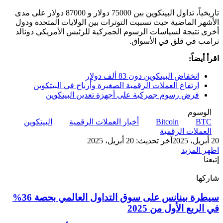
تاريخياً، تداول البيتكوين بين 75000 دولار و 87000 دولار على مدى
الأشهر الماضية حيث تسببت التوترات بين الولايات المتحدة ودول
أخرى نتيجة لسياسات الرسوم الجمركية للرئيس الأمريكي دونالد
ترامب في قلق في الأسواق.
اقرأ أيضاً:
انخفاض البيتكوين دون 83 ألف دولار
ارتفاع العملات الرقمية الصغيرة وأرباح في البيتكوين
فرض رسوم جمركية على أجهزة تعدين البيتكوين
الوسوم
BTC
Bitcoin
أخبار العملات الرقمية
البيتكوين
العملات الرقمية
20 أبريل، 2025
آخر تحديث: 20 أبريل، 2025
اظهر المزيد
إتبعنا
شاركها
‫X
تيلقرام
لينكدإن
واتساب
ماسنجر
ماسنجر
فيسبوك
بينتيريست
سيطرة
سيطرة بينانس على سوق التداول العالمي بحصة 36%
بينانس
في الربع الأول من 2025
على