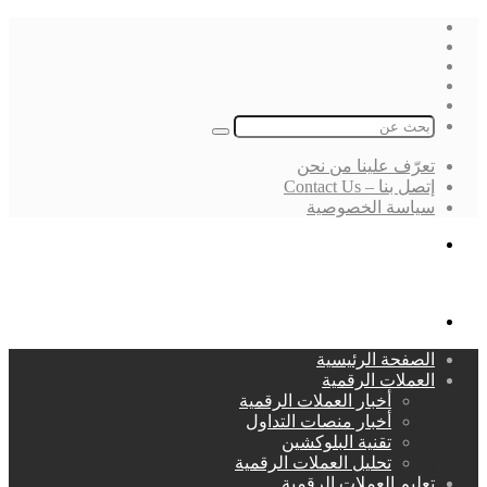
فيسبوك
‫X
لينكدإن
انستقرام
بحث
عن
تعرّف علينا من نحن
إتصل بنا – Contact Us
سياسة الخصوصية
بحث
عن
القائمة
الصفحة الرئيسية
العملات الرقمية
أخبار العملات الرقمية
أخبار منصات التداول
تقنية البلوكشين
تحليل العملات الرقمية
تعليم العملات الرقمية