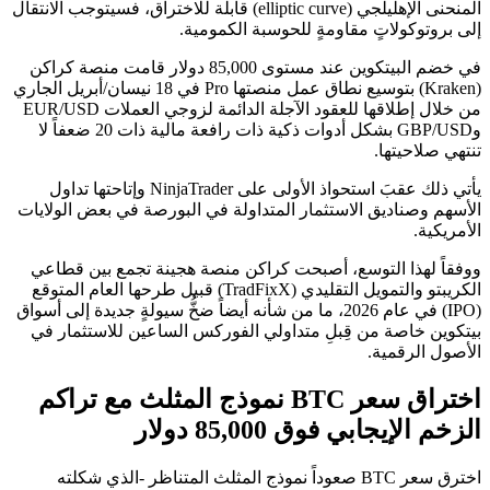
المنحنى الإهليلجي (elliptic curve) قابلة للاختراق، فسيتوجب الانتقال
إلى بروتوكولاتٍ مقاومةٍ للحوسبة الكمومية.
في خضم البيتكوين عند مستوى 85,000 دولار قامت منصة كراكن
(Kraken) بتوسيع نطاق عمل منصتها Pro في 18 نيسان/أبريل الجاري
من خلال إطلاقها للعقود الآجلة الدائمة لزوجي العملات EUR/USD
وGBP/USD بشكل أدوات ذكية ذات رافعة مالية ذات 20 ضعفاً لا
تنتهي صلاحيتها.
يأتي ذلك عقبَ استحواذ الأولى على NinjaTrader وإتاحتها تداول
الأسهم وصناديق الاستثمار المتداولة في البورصة في بعض الولايات
الأمريكية.
ووفقاً لهذا التوسع، أصبحت كراكن منصة هجينة تجمع بين قطاعي
الكريبتو والتمويل التقليدي (TradFixX) قبيل طرحها العام المتوقع
(IPO) في عام 2026، ما من شأنه أيضاً ضخُّ سيولةٍ جديدة إلى أسواق
بيتكوين خاصة من قِبلِ متداولي الفوركس الساعين للاستثمار في
الأصول الرقمية.
اختراق سعر BTC نموذج المثلث مع تراكم
الزخم الإيجابي فوق 85,000 دولار
اخترق سعر BTC صعوداً نموذج المثلث المتناظر -الذي شكلته