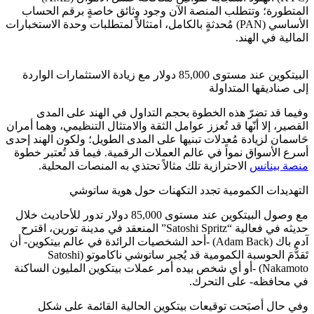
المتطورة؛ وتتطلب المنصة الآن وجود وثائق خاصةٍ برقم الحساب
الأساسي (PAN) مُحدثةٍ بالكامل، امتثالاً لمتطلبات وحدة الاستخبارات
المالية في الهند.
البيتكوين عند مستوى 85,000 دولار مع زيادة الاستثمارات الواردة
إلى صناديقها المتداولة
وفيما قد تضرّ هذه الخطوة بحجم التداول في الهند على المدى
القصير، إلا أنّها قد تُعزز عوامل الثقة والامتثال التنظيمي، وهما أمران
حَاسمان لزيادة مُعدلات تبنيها على المدى الطويل؛ ولكون الهند إحدى
أسرع الأسواق نمواً في عالم العملات الرقمية. فيما قد تُعتبر خطوة
منصة بينانس
الاحترازية تلك مثالاً تحتذي به المنصات المحلية.
التهديدات الكمومية تجدد التكهنات حول هوية ساتوشي
مع وصول البيتكوين عند مستوى 85,000 دولار تدور للأحاديث خلال
حديثه في فعالية “Satoshi Spritz” المنعقد في مدينة تورين، اقترح
آدم باك (Adam Back) -أحد الشخصيات الرائدة في عالم بيتكوين- أن
تَقدُّمَ الحوسبة الكمومية قد يُجبر ساتوشي ناكاموتو (Satoshi
Nakamoto) -أو أي شخص بيده أمر عملات بيتكوين المليون الساكنة
في محافظه- على التحرك.
وفي حال أصبَحت توقيعات بيتكوين الحالية القائمة على شكل