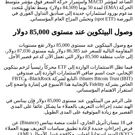
الصاعد لمؤشر MACD واستمرار حركة السعر فوق مؤشر متوسط
الحركة (EMA) لمدة 50 يوماً (84,509 دولار)- وسط تفاؤلٍ مُتجدد
مدعوم بورود استثماراتٍ جديدة إلى صناديق التداول الفوري في
البورصة (spot ETF) وتحسّن المزاج العام المؤسساتي.
وصول البيتكوين عند مستوى 85,000 دولار
مع وصول البيتكوين عند مستوى 85,000 دولار تقع مستويات
المقاومة التالية للسعر عند 86,385 دولار يليه مستوى 87,036 دولار،
إلى جانب منطقة 85,500 دولار التي تعمل الآن كدعم قصير الأجل.
فيما تظل الاستثمارات الواردة إلى ETF محركاً رئيسياً لزخم بيتكوين
الإيجابي، حيث اتسم صافي الاستثمارات الواردة إلى صندوقي
iShares Bitcoin Trust (IBIT) -التابع لشركة BlackRock- وFBTC
الخاص بشركة Fidelity بالإيجابية هذا الأسبوع في إشارة واضحةٍ إلى
استقرار الاهتمام المؤسساتي.
على الرغم من البيتكوين عند مستوى 85,000 دولار فإن بينانس في
الهند تشدد إجراءات التعريف بالعملاء ما يشكل عائقاً على المدى
القصير مع زيادة الموثوقية على المدى الطويل.
في 18 نيسان/أبريل الجاري، أعلنت منصة بينانس (Binance) عن
فرض إجراءاتٍ جديدة لإعادة تطبيق سياسات التعريف بهوية العملاء
(KYC) الهنود استجابةً لقوانين مكافحة غسل الأموال (AML)