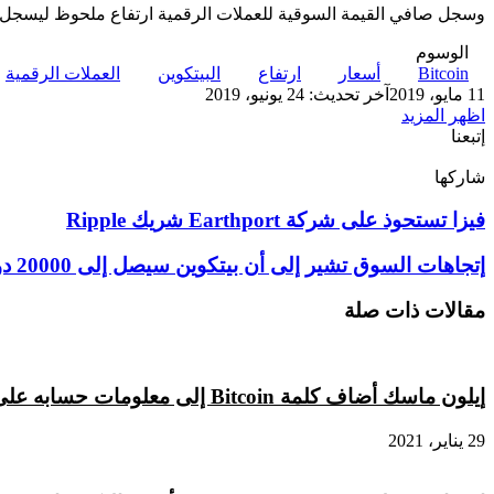
وسجل صافي القيمة السوقية للعملات الرقمية ارتفاع ملحوظ ليسجل مستوى جديد ويصل الى مستوى205 مليار دولار، و
الوسوم
Bitcoin
أسعار
ارتفاع
البيتكوين
العملات الرقمية
11 مايو، 2019
آخر تحديث: 24 يونيو، 2019
اظهر المزيد
إتبعنا
شاركها
‫X
تيلقرام
لينكدإن
واتساب
ماسنجر
ماسنجر
فيسبوك
بينتيريست
فيزا
فيزا تستحوذ على شركة Earthport شريك Ripple
تستحوذ
على
إتجاهات
إتجاهات السوق تشير إلى أن بيتكوين سيصل إلى 20000 دولار
شركة
السوق
Earthport
تشير
مقالات ذات صلة
شريك
إلى
Ripple
أن
بيتكوين
سيصل
إيلون ماسك أضاف كلمة Bitcoin إلى معلومات حسابه على تويتر
إلى
20000
29 يناير، 2021
دولار