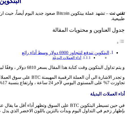
البتكوين تندفع لت
تقني نت
طبيعية.
جدول العناوين و محتويات المقالة
البتكوين تندفع لتتجاوز 6900 دولار وسط أداء رائع
أداء العملات البديلة
و يتم تداول البتكوين وقت كتابة هذا المقال بسعر 6810 دولار ، وفقًا لبيانات CoinMarketCap.
تجاوزت 7% على المستوى اليومي لآخر 24 ساعة ، وارتفاع بنسبة 17% على المستوى الأسبوعي وقت كتابة هذا المقال.
أداء العملات البديلة
في حين تسيطر البتكوين BTC على السوق وتظهر أ
بإظهار زخم في التداول اليوم وبدأت بالتزين باللون الاخضر الذي يدل