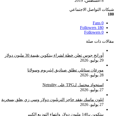
8 أغسطس، 2019
شبكات التواصل الاجتماعي
180
Fans
0
Followers
180
Followers
0
مقالات ذات صلة
أورانج جوس تعلن خطة لشراء بيتكوين بقيمة 30 مليون دولار
29 يوليو، 2026
مورغان ستانلي تطلق صناديق إيثيريوم وسولانا
28 يوليو، 2026
استحواذ محتمل لـTPG على Netrality
27 يوليو، 2026
إيلون ماسك يفقد حاجز التريليون دولار وسي زي يعلق بسخرية
27 يوليو، 2026
بيتكوين بـ140 مليون دولار وانتهاء التوزيع الكبير