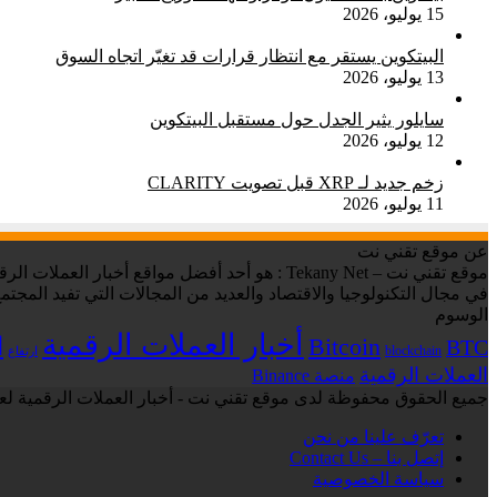
15 يوليو، 2026
البيتكوين يستقر مع انتظار قرارات قد تغيّر اتجاه السوق
13 يوليو، 2026
سايلور يثير الجدل حول مستقبل البيتكوين
12 يوليو، 2026
زخم جديد لـ XRP قبل تصويت CLARITY
11 يوليو، 2026
عن موقع تقني نت
في مجال التكنولوجيا والاقتصاد والعديد من المجالات التي تفيد المجتمع
الوسوم
أخبار العملات الرقمية
ا
Bitcoin
BTC
blockchain
ارتفاع
العملات الرقمية
منصة Binance
جميع الحقوق محفوظة لدى موقع تقني نت - أخبار العملات الرقمية لعام 6
تعرّف علينا من نحن
إتصل بنا – Contact Us
سياسة الخصوصية