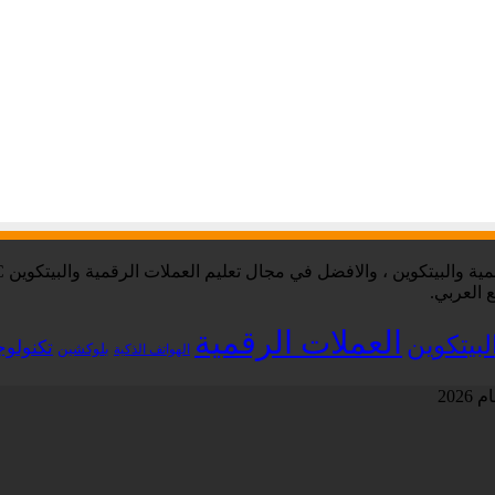
 العربي.
العملات الرقمية
لبيتكوين
تكنولوج
بلوكشين
الهواتف الذكية
202