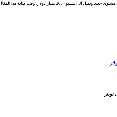
قت كتابة هذا المقال وفقاً لبيانات CoinMarketCap.