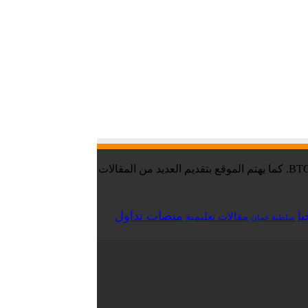
موقع تقني نت – Tekany Net : هو أحد أفضل مواقع أخبار العملات الرقمية والبيتكوين ، والافضل في مجال تعليم العملات الرقمية والبيتكوين BTC. كما يهتم الموقع بتقديم العديد من المقالات
منصات تداول
يا
مقالات تعليمية
سلطنة عمان