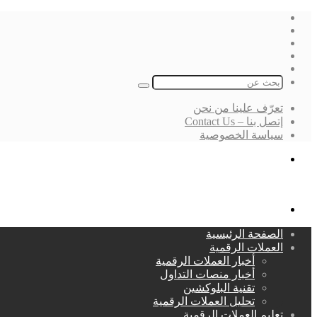
فيسبوك
‫X
لينكدإن
انستقرام
بحث
عن
تعرّف علينا من نحن
إتصل بنا – Contact Us
سياسة الخصوصية
بحث
عن
القائمة
الصفحة الرئيسية
العملات الرقمية
أخبار العملات الرقمية
أخبار منصات التداول
تقنية البلوكشين
تحليل العملات الرقمية
تعليم العملات الرقمية