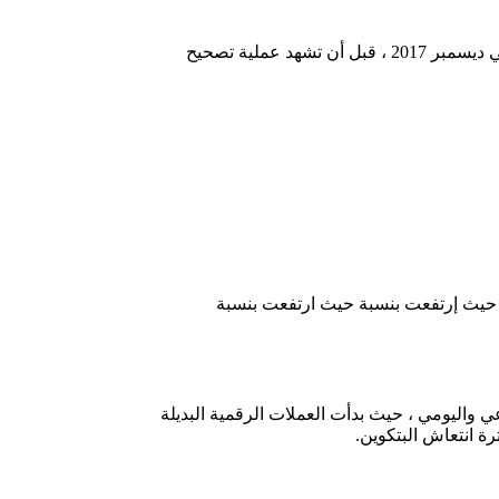
– تشهد عملة بيتكوين Bitcoin صعود جديد اليوم أيضاً، حيث ارتفعت لتصل بحدود 6900 دولار وسجلت هيمنة بالسوق مثلما قامت به في ديسمبر 2017 ، قبل أن تشهد عملية تصحيح
كاسب هي الأكبر بين أول 20 عملة من حيث القيمة السوقية، حيث إرتفعت بنسبة حيث ارتفعت بنسبة
 الأسبوعي واليومي ، حيث بدأت العملات الرقمية البديلة
ة انتعاش البتكوين.