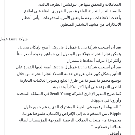
المعاملات والتحقق منها في بلوكشين الطرف الثالث.
بالنسبة لتجار التجزئة الفاخرة ، من الضروري البقاء على اطلاع
بأحدث الاتجاهات ، وعندما يتعلق الأمر بالمدفوعات ، يأتي أعظم
الابتكارات من مشهد التشفير المتطور.
شركة Lunu عميل ل Ripple
بعد أن أصبحت
شركة Lunu عميل ل Ripple
أصبح بإمكان Lunu ،
يتمكن تجار التجزئة هؤلاء من الوصول إلى جماهير جديدة أصغر سناً
وأكثر ثراءً تتزايد أعدادها باستمرار.
بعد أن أصبحت شركة Lunu عميل ل Ripple أصبح لديها القدرة على
التأثير بشكل كبير على عروض خدمة العملاء لتجار التجزئة من خلال
توسيع مجموعة متنوعة من طرق الدفع وتصوير العلامات التجارية
لبائعي التجزئة على أنها أكثر ابتكاراً وتقدمية.
كما صرح المدير الإداري لشركة Sendi Young في المملكة المتحدة
وأوروبا في Ripple:
” السيولة الرقمية هي الخيط المشترك الذي يدعم جميع حلول
Ripple ، من المدفوعات إلى الإقراض والائتمان. طموحنا هو بناء
مجموعة من منتجات العملات الرقمية الموجهة للمؤسسات لصالح
عملائنا وعملائهم. “
وأضاف :