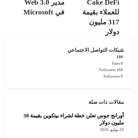
Cake DeFi
مدير Web 3.0
Cake
مدير
Web
DeFi
للعملاء بقيمة
في Microsoft
للعملاء
3.0
317 مليون
بقيمة
في
Microsoft
317
دولار
مليون
دولار
شبكات التواصل الاجتماعي
180
Fans
0
Followers
180
Followers
0
مقالات ذات صلة
أورانج جوس تعلن خطة لشراء بيتكوين بقيمة 30
مليون دولار
29 يوليو، 2026