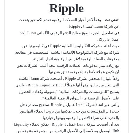
Ripple
تقني نت
– وفقاً لآخر أخبار العملات الرقمية نقدم لكم خبر يتحدث
عن شركة Lunu عميل ل Ripple .
في تفاصيل الخبر ، أصبح معالج الدفع الرقمي الألماني Lunu أحد
عملاء Ripple .
حيث أعلنت شركة التكنولوجيا المالية Ripple في كاليفورنيا عن
شراكة مع شركة التكنولوجيا الألمانية الناشئة المتخصصة في معالجة
مدفوعات العملة الرقمية لأغراض الرفاهية لتجار التجزئة.
مع زيادة تبني مدفوعات العملات الرقمية تتجه أغلب الشركات نحو
أن تكون عملاء لأنظمة دفع رقمية تثق بقدرتها .
وفقاً للبيان الصحفي لشركة Ripple ، أصبحت شركة Lunu الناشئة
التي تتخذ من برلين مقراً لها عميلاً لـ Ripple Liquidity Hub ، والذي
يسمح “للمؤسسات والشركات المالية” “بسهولة وكفاءة الحصول
على الأصول الرقمية من أسواق الرقمية العالمية” .
والتي عبر اتخاذ شركة Lunu عميل ل Ripple ستفتح مصادر دخل
جديدة لـ المؤسسات من خلال تمكينها من تزويد العملاء النهائيين
بالقدرة على شراء الأصول الرقمية وبيعها وحيازتها .
بعد أن أصبحت شركة Lunu عميل ل Ripple يمكن لعملاء Liquidity
Hub الوصول بسلاسة إلى الأصول الرقمية من مجموعة متنوعة من