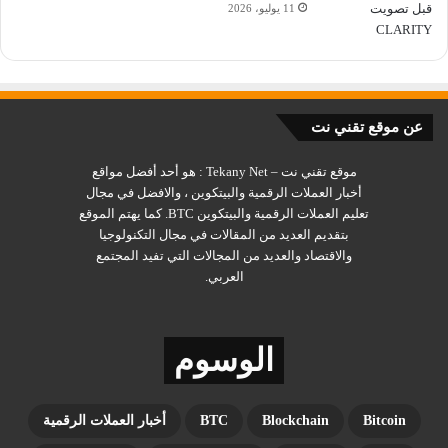
11 يوليو، 2026
المستهلكين الأمريكي الأسواق في حالة من الترقب.
وتراجعت عملة Ether، ثاني أكبر عملة رقمية في العالم، بنسبة 1%
لتصل إلى 2,313.55 دولار، في حين ارتفعت XRP بنسبة 0.7% لتبلغ
1.46 دولار.
عن موقع تقني نت
موقع تقني نت – Tekany Net : هو أحد أفضل مواقع
وتحركت كل من Solana وCardano وBNB في نطاق ضيق، فيما
أخبار العملات الرقمية والبيتكوين ، والافضل في مجال
ارتفعت Dogecoin بنسبة 0.3% بين عملات الميم، وتراجعت
تعليم العملات الرقمية والبيتكوين BTC. كما يهتم الموقع
$TRUMP بنسبة 1.7%.
بتقديم العديد من المقالات في مجال التكنولوجيا
والاقتصاد والعديد من المجالات التي تفيد المجتمع
اقرأ أيضاً:
العربي.
يستعيد البيتكوين مستوى 77 ألف دولار
الوسوم
اقتراب البيتكوين من مستوى مقاومة حاسم
يتداول البيتكوين حالياً عند حوالي 75 ألف دولار
Bitcoin
Blockchain
BTC
أخبار العملات الرقمية