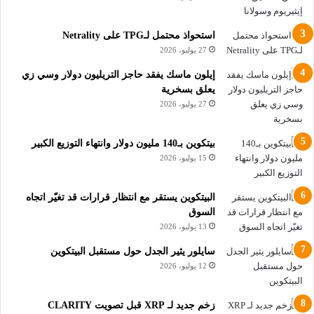
قد ارتفع بشكل حاد في أبريل مقارنة بالشهر السابق، في حين يُتوقع
أن يظل مؤشر أسعار المستهلكين الأساسي مستقراً.
استحواذ محتمل لـTPG على Netrality
27 يوليو، 2026
وتأتي قراءة أبريل في أعقاب بيانات مؤشر أسعار المستهلكين لشهر
إيلون ماسك يفقد حاجز التريليون دولار وسي زي
مارس، التي أظهرت بالفعل ارتفاعًا في التضخم مدفوعًا بأسعار
يعلق بسخرية
الطاقة، وإن أشار المحللون إلى أن هذا التأثير سيكون على الأرجح
27 يوليو، 2026
أكثر وضوحًا في قراءة أبريل.
بيتكوين بـ140 مليون دولار وانتهاء التوزيع الكبير
ومن المرجح أن يلحق أي ارتفاع حاد في التضخم مزيدًا من الضرر
15 يوليو، 2026
بتوقعات خفض الاحتياطي الفيدرالي لأسعار الفائدة في عام 2026،
وهو سيناريو لا يبشر بالخير للأصول ذات الطابع المضاربي، كالعملات
البيتكوين يستقر مع انتظار قرارات قد تغيّر اتجاه
الرقمية.
السوق
13 يوليو، 2026
ملخص أسعار العملات الرقمية اليوم
سايلور يثير الجدل حول مستقبل البيتكوين
12 يوليو، 2026
مع استقرار البيتكوين عند 81000 دولار، العملات البديلة تتذبذب في
ظل حذر متزايد، حيث تحركت أسعار العملات الرقمية بشكل طفيف
زخم جديد لـ XRP قبل تصويت CLARITY
يوم الثلاثاء، إذ أبقى القلق إزاء الصراع مع إيران وبيانات مؤشر أسعار