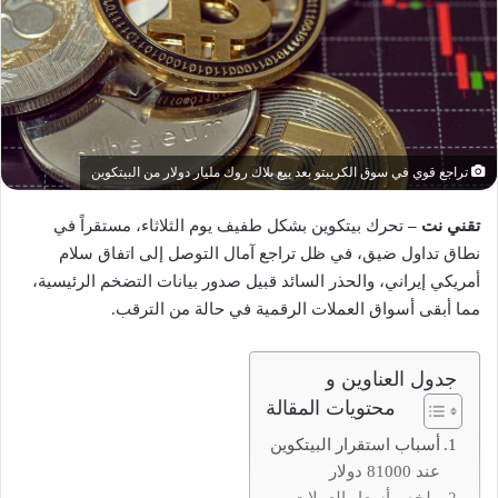
تراجع قوي في سوق الكريبتو بعد بيع بلاك روك مليار دولار من البيتكوين
تقني نت –
تحرك بيتكوين بشكل طفيف يوم الثلاثاء، مستقراً في
نطاق تداول ضيق، في ظل تراجع آمال التوصل إلى اتفاق سلام
أمريكي إيراني، والحذر السائد قبيل صدور بيانات التضخم الرئيسية،
مما أبقى أسواق العملات الرقمية في حالة من الترقب.
جدول العناوين و
محتويات المقالة
أسباب استقرار البيتكوين
عند 81000 دولار
ملخص أسعار العملات