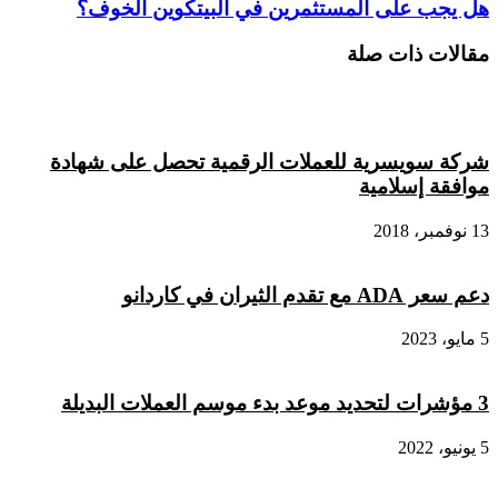
هل
هل يجب على المستثمرين في البيتكوين الخوف؟
شركة
يجب
تتبع
على
مقالات ذات صلة
العملات
المستثمرين
الرقمية
في
البيتكوين
الخوف؟
شركة سويسرية للعملات الرقمية تحصل على شهادة
موافقة إسلامية
13 نوفمبر، 2018
دعم سعر ADA مع تقدم الثيران في كاردانو
5 مايو، 2023
3 مؤشرات لتحديد موعد بدء موسم العملات البديلة
5 يونيو، 2022