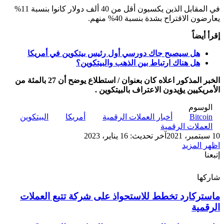
في المقابل الذين يكسبون أقل من 40 ألف دولار كانوا بنسبة 11%
يعارضون الاقتراح بشدة بنسبة 40% منهم.
إقرأ أيضاً
هل سيصبح جاك دورسي أول رئيس بيتكوين في أمريكا
هل هناك ارتباط بين الذهب والبيتكوين؟
الخبر المذكور اعلاه كان بعنوان / استطلاع يوضح أن 27 بالمئة من
الأمريكيين يؤيدون الاعتراف بالبيتكوين .
الوسوم
Bitcoin
أخبار العملات الرقمية
أمريكا
البيتكوين
العملات الرقمية
10 سبتمبر، 2021
آخر تحديث: 16 يناير، 2023
اظهر المزيد
إتبعنا
شاركها
‫X
تيلقرام
لينكدإن
واتساب
ماسنجر
ماسنجر
فيسبوك
بينتيريست
ماستركارد
ماستركارد تخطط للاستحواذ على شركة تتبع العملات
تخطط
الرقمية
للاستحواذ
على