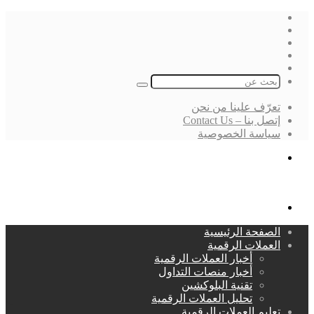
فيسبوك
‫X
لينكدإن
انستقرام
بحث
عن
تعرّف علينا من نحن
إتصل بنا – Contact Us
سياسة الخصوصية
بحث
عن
القائمة
الصفحة الرئيسية
العملات الرقمية
أخبار العملات الرقمية
أخبار منصات التداول
تقنية البلوكشين
تحليل العملات الرقمية
تعليم العملات الرقمية