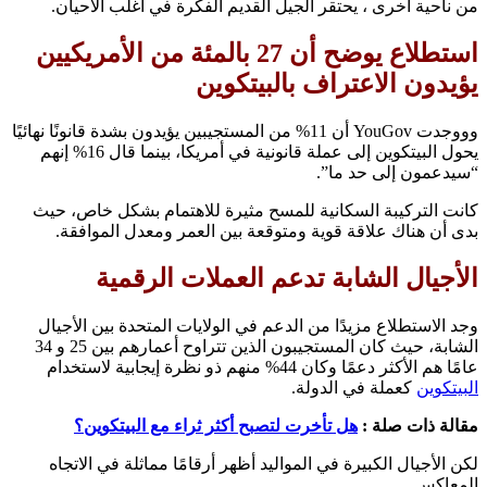
من ناحية أخرى ، يحتقر الجيل القديم الفكرة في أغلب الأحيان.
استطلاع يوضح أن 27 بالمئة من الأمريكيين
يؤيدون الاعتراف بالبيتكوين
وووجدت YouGov أن 11% من المستجيبين يؤيدون بشدة قانونًا نهائيًا
يحول البيتكوين إلى عملة قانونية في أمريكا، بينما قال 16% إنهم
“سيدعمون إلى حد ما”.
كانت التركيبة السكانية للمسح مثيرة للاهتمام بشكل خاص، حيث
بدى أن هناك علاقة قوية ومتوقعة بين العمر ومعدل الموافقة.
الأجيال الشابة تدعم العملات الرقمية
وجد الاستطلاع مزيدًا من الدعم في الولايات المتحدة بين الأجيال
الشابة، حيث كان المستجيبون الذين تتراوح أعمارهم بين 25 و 34
عامًا هم الأكثر دعمًا وكان 44% منهم ذو نظرة إيجابية لاستخدام
البيتكوين
كعملة في الدولة.
مقالة ذات صلة :
هل تأخرت لتصبح أكثر ثراء مع البيتكوين؟
لكن الأجيال الكبيرة في المواليد أظهر أرقامًا مماثلة في الاتجاه
المعاكس.