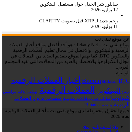
سايلور يثير الجدل حول مستقبل البيتكوين
12 يوليو، 2026
زخم جديد لـ XRP قبل تصويت CLARITY
11 يوليو، 2026
عن موقع تقني نت
موقع تقني نت – Tekany Net : هو أحد أفضل مواقع أخبار العملات
الرقمية والبيتكوين ، والافضل في مجال تعليم العملات الرقمية
والبيتكوين BTC. كما يهتم الموقع بتقديم العديد من المقالات في
مجال التكنولوجيا والاقتصاد والعديد من المجالات التي تفيد المجتمع
العربي.
الوسوم
أخبار العملات الرقمية
Bitcoin
BTC
blockchain
العملات الرقمية
البيتكوين
بلوكشين
الهواتف الذكية
ارتفاع
منصات تداول العملات
تكنولوجيا
مقالات تعليمية
سلطنة عمان
الرقمية
منصة Binance
جميع الحقوق محفوظة لدى موقع تقني نت - أخبار العملات الرقمية
لعام 2026
تعرّف علينا من نحن