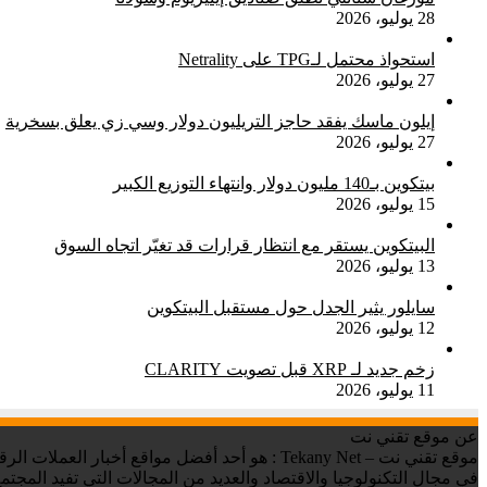
28 يوليو، 2026
استحواذ محتمل لـTPG على Netrality
27 يوليو، 2026
إيلون ماسك يفقد حاجز التريليون دولار وسي زي يعلق بسخرية
27 يوليو، 2026
بيتكوين بـ140 مليون دولار وانتهاء التوزيع الكبير
15 يوليو، 2026
البيتكوين يستقر مع انتظار قرارات قد تغيّر اتجاه السوق
13 يوليو، 2026
سايلور يثير الجدل حول مستقبل البيتكوين
12 يوليو، 2026
زخم جديد لـ XRP قبل تصويت CLARITY
11 يوليو، 2026
عن موقع تقني نت
في مجال التكنولوجيا والاقتصاد والعديد من المجالات التي تفيد المجتمع