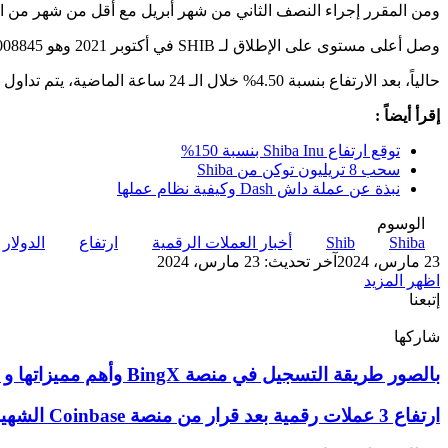
ومن المقرر إجراء النصف الثاني من شهر أبريل مع أقل من شهر من ال
وصل أعلى مستوى على الإطلاق لـ SHIB في أكتوبر 2021 وهو 0.00008845 دولار.
حالياً، بعد الارتفاع بنسبة 4.50% خلال الـ 24 ساعة الماضية، يتم تداول SHIB عند 0.0000271 دولار.
إقرأ أيضاً :
توقع ارتفاع Shiba Inu بنسبة 150%
سحب 8 تريليون توكن من Shiba
نبذة عن عملة داش Dash وكيفية نظام عملها
الوسوم
Shiba
Shib
أخبار العملات الرقمية
ارتفاع
الدولار
23 مارس، 2024
آخر تحديث: 23 مارس، 2024
اظهر المزيد
إتبعنا
شاركها
‫X
تيلقرام
لينكدإن
واتساب
ماسنجر
ماسنجر
فيسبوك
بينتيريست
بالصور
بالصور طريقة التسجيل في منصة BingX وأهم مميزاتها و عيوبها
طريقة
التسجيل
ارتفاع
ارتفاع 3 عملات رقمية بعد قرار من منصة Coinbase الشهيرة
في
3