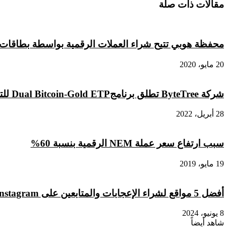
منصة
عملات
مقالات ذات صلة
BingX
رقمية
وأهم
بعد
مميزاتها
قرار
و
من
محفظة هوبي تتيح شراء العملات الرقمية بواسطة بطاقات ا
عيوبها
منصة
Coinbase
20 مايو، 2020
الشهيرة
شركة ByteTree تطلق برنامجDual Bitcoin-Gold ETP للتداول في أوروبا
28 أبريل، 2022
سبب ارتفاع سعر عملة NEM الرقمية بنسبة 60%
19 مايو، 2019
أفضل 5 مواقع لشراء الإعجابات والمتابعين على Instagram لعام 2024
8 يونيو، 2024
شاهد أيضاً