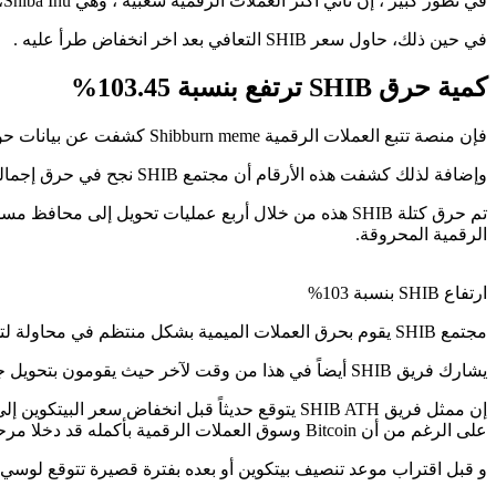
في تطور كبير ، إن ثاني أكثر العملات الرقمية شعبيةً ، وهي Shiba Inu، حققت نمواً كبيراً في كمية SHIB التي تم قفلها في محافظ غير قابلة للإنفاق منذ الصباح الماضي.
في حين ذلك، حاول سعر SHIB التعافي بعد اخر انخفاض طرأ عليه .
كمية حرق SHIB ترتفع بنسبة 103.45%
فإن منصة تتبع العملات الرقمية Shibburn meme كشفت عن بيانات حول حروق Shiba Inu التي قد جرت خلال فترة الـ 24 ساعة الماضية.
وإضافة لذلك كشفت هذه الأرقام أن مجتمع SHIB نجح في حرق إجمالي 34,681,610 SHIB، مما أدى إلى زيادة معدل الحرق بنسبة 103.45%.
الرقمية المحروقة.
ارتفاع SHIB بنسبة 103%
مجتمع SHIB يقوم بحرق العملات الميمية بشكل منتظم في محاولة لتخفيض المعروض من SHIB وجعل العملة الرقمية الميمية أكثر ندرة.
يشارك فريق SHIB أيضاً في هذا من وقت لآخر حيث يقومون بتحويل جزء من رسوم غاز شيباريوم من BONE إلى SHIB ويقومون بحرق مليارات Shiba Inu في المرة الواحدة.
على الرغم من أن Bitcoin وسوق العملات الرقمية بأكمله قد دخلا مرحلة من عكس الأسعار الآن، فإنها تعتقد أن SHIB هو العملة الوحيدة القادرة على مفاجأة السوق.
و قبل اقتراب موعد تنصيف بيتكوين أو بعده بفترة قصيرة تتوقع لوسي 