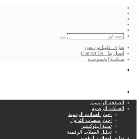
فيسبوك
‫X
لينكدإن
انستقرام
بحث
عن
تعرّف علينا من نحن
إتصل بنا – Contact Us
سياسة الخصوصية
بحث
عن
القائمة
الصفحة الرئيسية
العملات الرقمية
أخبار العملات الرقمية
أخبار منصات التداول
تقنية البلوكشين
تحليل العملات الرقمية
تعليم العملات الرقمية