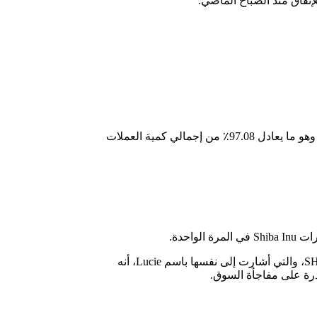
تم حرق كتلة SHIB هذه من خلال أربع عمليات تحويل إلى محافظ مسدودة، وكانت أكبرها هذه المحافظ تحوي 33,673,855 عملة SHIB meme وهو ما يعادل 97.08٪ من إجمالي كمية العملات
إن ممثل فريق SHIB ATH يتوقع حديثاً قبل انخفاض سعر البيتكوين إلى النصف في وقت سابق من هذا الأسبوع، غردت قائدة التسويق في SHIB، والتي أشارت إلى نفسها باسم Lucie، أنه