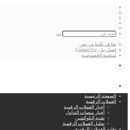
فيسبوك
‫X
لينكدإن
انستقرام
بحث
عن
تعرّف علينا من نحن
إتصل بنا – Contact Us
سياسة الخصوصية
بحث
عن
القائمة
الصفحة الرئيسية
العملات الرقمية
أخبار العملات الرقمية
أخبار منصات التداول
تقنية البلوكشين
تحليل العملات الرقمية
تعليم العملات الرقمية