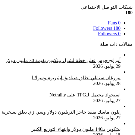
شبكات التواصل الاجتماعي
180
Fans
0
Followers
180
Followers
0
مقالات ذات صلة
أورانج جوس تعلن خطة لشراء بيتكوين بقيمة 30 مليون دولار
29 يوليو، 2026
مورغان ستانلي تطلق صناديق إيثيريوم وسولانا
28 يوليو، 2026
استحواذ محتمل لـTPG على Netrality
27 يوليو، 2026
إيلون ماسك يفقد حاجز التريليون دولار وسي زي يعلق بسخرية
27 يوليو، 2026
بيتكوين بـ140 مليون دولار وانتهاء التوزيع الكبير
15 يوليو، 2026