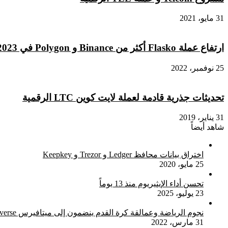
31 مايو، 2021
ارتفاع عملة Flasko أكثر من Binance و Polygon في 2023
25 نوفمبر، 2022
تحديثات جذرية قادمة لعملة لايت كوين LTC الرقمية
31 يناير، 2019
شاهد أيضاً
إغلاق
اختراق بيانات محافظ Ledger و Trezor و Keepkey
25 مايو، 2020
تحسن أداء الإيثيريوم منذ 13 يوماً
23 يوليو، 2025
نجوم الرياضة وعمالقة كرة القدم ينضمون إلى ميتافيرس Metaverse
31 مارس، 2022