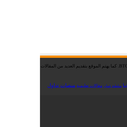
موقع تقني نت – Tekany Net : هو أحد أفضل مواقع أخبار العملات الرقمية والبيتكوين ، والافضل في مجال تعليم العملات الرقمية والبيتكوين BTC. كما يهتم الموقع بتقديم العديد من المقالات
منصات تداول
يا
مقالات تعليمية
سلطنة عمان