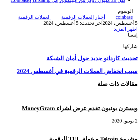
نقل 28 مليون دولار من البيتكوين إلى Bitstamp وCoinbase
الوسوم
coinbase
أخبار العملات الرقمية
العملات الرقمية
5 أغسطس، 2024
آخر تحديث: 5 أغسطس، 2024
اظهر المزيد
إتبعنا
شاركها
‫X
تيلقرام
لينكدإن
واتساب
ماسنجر
ماسنجر
فيسبوك
بينتيريست
تحديث
تحديث كاردانو جديد حول أمان الشبكة
كاردانو
جديد
سبب
سبب انخفاض العملات الرقمية في أغسطس 2024
حول
انخفاض
أمان
العملات
مقالات ذات صلة
الشبكة
الرقمية
في
أغسطس
2024
ويسترن يونيون تقدم عرض لشراء MoneyGram
2 يونيو، 2020
مشروع Telcoin و عملة TEL الرقمية