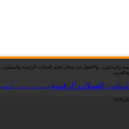
 العربي.
العملات الرقمية
لبيتكوين
تكنولوج
بلوكشين
الهواتف الذكية
202