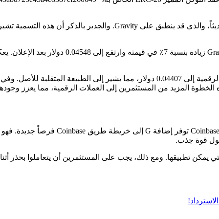
بالإضافة إلى ذلك، قدمت Coinbase تصنيفاً تجريبياً للأصول المدرجة حديثاً، والذي قد 
كانت استجابة السوق لإعلان Coinbase سريعة وإيجابية. شهد سع
بالنسبة للمستثمرين، فإن ارتفاع Gravity (G) بنسبة
ول قوة جذب.
ي يمكن تطبيقها. ومع ذلك، يجب على المستثمرين أن يتعاملوا بحذر أثن