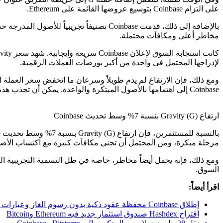
على التزام Coinbase بتوسيع عروضها القائمة على Ethereum.
مخاطر أعلى ومكافآت محتملة.
لإدراجها المحتمل في واحدة من أكبر بورصات العملات الرقمية.
Coinbase إلى اهتمامها بالأصول المبتكرة والواعدة. يمكن أن تجذب هذه الخطوة المزيد من المستثمرين إلى العملات الرقمية، مما يعزز وجودها في السوق وسيولتها.
ارتفاع Gravity (G) بنسبة 7% وسط تحديث Coinbase
مرحلة مبكرة، ومن المحتمل أن تجني مكافآت كبيرة مع اكتساب الأص
ومع ذلك، فإنه يحمل أيضاً مخاطر، خاصة في ظل التسمية التجريبية الت
السوق.
اقرأ أيضاً:
إطلاق Coinbase محفظة عقود ذكية بدون رسوم الغاز وعبارات الاسترداد!
اقتراح Hashdex صندوق استثمار جديد فيه Ethereum وBitcoin