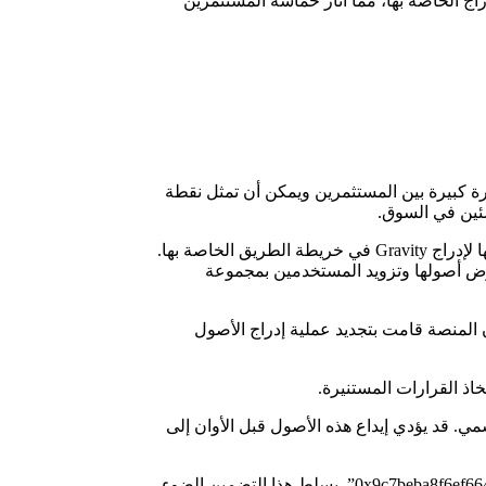
أسهم Gravity (G) بنسبة 7% بعد أن أضافتها Coinbase إلى خريطة طريق الإدراج الخاصة بها، مما أثار حماسة المستثمرين
ت هذه الخطوة إثارة كبيرة بين المستثمرين ويمكن أن تمثل نقطة
شئين في السوق.
Gravity (G) تكتسب قوة جذب وسط إعلان Coinbase حيث كشفت منصة Coinbase، إحدى منصات العملات الرقمية الرائدة، مؤخراً عن خطتها لإدراج Gravity في خريطة الطريق الخاصة بها.
م: Gravity (G).” يعد هذا القرار جزءاً من استراتيجية Coinbase الأوسع لتعزيز عروض أصولها وتزويد المستخدمين بمجموعة
ارتفاع Gravity (G) بنسبة 7% وسط تحديث Coinbase ، يوضح التقرير التفصيلي حول خارطة طريق إدراج الأصول في Coinbase أن المنصة قامت بتجديد عملية إدراج الأصول
خاذ القرارات المستنيرة.
. قد يؤدي إيداع هذه الأصول قبل الأوان إلى
وفي الوقت نفسه، تتضمن إضافة عملة G إلى خريطة الطريق عنوان عقد التوكن المميز ERC-20 الخاص به، “0x9c7beba8f6ef6643abd725e45a4e8387ef260649”. يسلط هذا التضمين الضوء