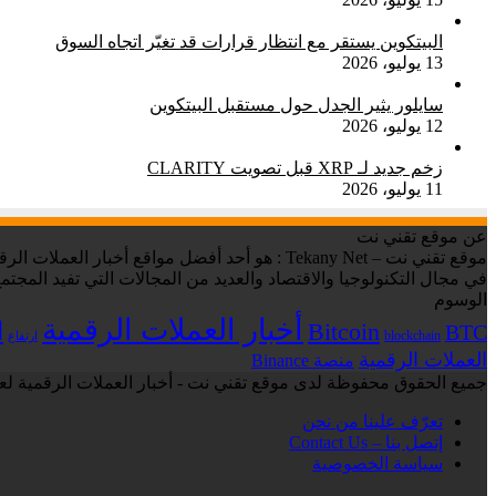
البيتكوين يستقر مع انتظار قرارات قد تغيّر اتجاه السوق
13 يوليو، 2026
سايلور يثير الجدل حول مستقبل البيتكوين
12 يوليو، 2026
زخم جديد لـ XRP قبل تصويت CLARITY
11 يوليو، 2026
عن موقع تقني نت
في مجال التكنولوجيا والاقتصاد والعديد من المجالات التي تفيد المجتمع
الوسوم
أخبار العملات الرقمية
ا
Bitcoin
BTC
blockchain
ارتفاع
العملات الرقمية
منصة Binance
جميع الحقوق محفوظة لدى موقع تقني نت - أخبار العملات الرقمية لعام 6
تعرّف علينا من نحن
إتصل بنا – Contact Us
سياسة الخصوصية