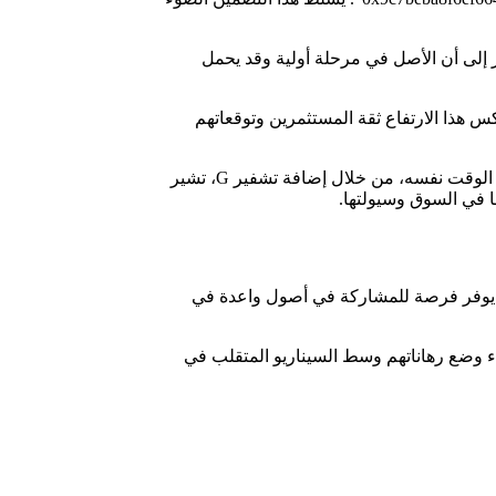
ينطبق على Gravity. والجدير بالذكر أن هذه التسمية تشير إلى أن الأصل في مرحلة أولية وقد يحمل
ر Gravity زيادة بنسبة 7٪ في قيمته وارتفع إلى 0.04548 دولار بعد الإعلان. يعكس هذا الارتفاع ثقة المستثمرين وتوقعاتهم
ومع ذلك، فإن الارتفاع لم يدم طويلاً وسرعان ما انخفض سعر العملة الرقمية إلى 0.04407 دولار، مما يشير إلى الطبيعة المتقلبة للأصل. وفي الوقت نفسه، من خلال إضافة تشفير G، تشير
 7% وسط تحديث Coinbase توفر إضافة G إلى خريطة طريق Coinbase فرصاً جديدة. فهو يوفر فرصة للمشاركة في أصول واعدة في
اء وضع رهاناتهم وسط السيناريو المتقلب في