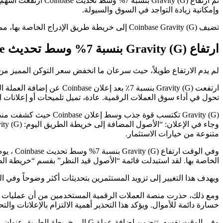
وإمكانية زيادة التواجد في السوق والسيولة.
تضيف Coinbase Gravity (G) إلى خريطة طريق الإدراج الخاصة بها، مما أثار حماسة المستثمرين وارتفاع الأسعار.
ارتفاع Gravity (G) بنسبة 7% وسط تحديث Coinbase
لم يدم الارتفاع طويلاً، حيث سرعان ما انخفض سعر التوكن المميز من
ارتفعت Gravity (G) بنسبة 
تحول في أداء سوق العملات الرقمية. عادة، تميل تلميحات أو إعلانات ا
متنوعة من خيارات الاستثمار.
الخاصة بها. لقد استبدلت قائمة “الأصول قيد النظر” بقسم “خريطة الط
ويهدف هذا التغيير إلى تزويد المستثمرين بتحديثات أكثر وضوحاً وفي ال
ومع ذلك، حذرت منصة العملات الرقمية المستخدمين من أن عمليات نقل 
خسارة دائمة للأموال. ويؤكد هذا التحذير أهمية الالتزام بالإعلانات والت