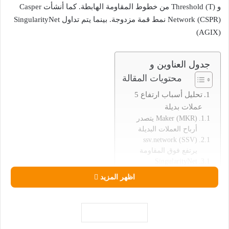
و Threshold (T) من خطوط المقاومة الهابطة. كما أنشأت Casper
Network (CSPR) نمط قمة مزدوجة. بينما يتم تداول SingularityNet
(AGIX)
جدول العناوين و
محتويات المقالة
تحليل أسباب ارتفاع 5
عملات بديلة
Maker (MKR) يتصدر
أرباح العملات البديلة
ssv.network (SSV)
يرتفع فوق المقاومة
SingularityNet
(AGIX) انهيار
اظهر المزيد
المخاطر من القناة
سعر Casper (CSPR)
تنشئ نمطاً مزدوجاً
علوياً
Threshold (T) تكسر