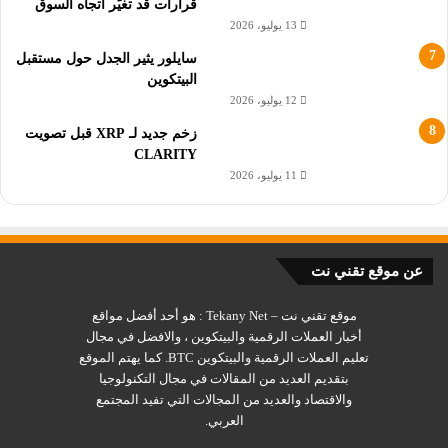
قرارات قد تغيّر اتجاه السوق
مع مستوى مقاومة تصحيح فيبوناتشي 0.618.
13 يوليو، 2026
سايلور يثير الجدل حول مستقبل
إذا انهار سعر AGIX من القناة ، فقد ينخفض ​​نحو 0.30 دولار. مع
البيتكوين
ذلك، فإن اختراق القناة من شأنه أن يبطل هذا التوقع الهبوطي وقد
12 يوليو، 2026
يؤدي إلى ارتفاع نحو 0.80 دولار.
زخم جديد لـ XRP قبل تصويت
CLARITY
11 يوليو، 2026
سعر Casper (CSPR) تنشئ نمطاً مزدوجاً
علوياً
عن موقع تقني نت
أنشأ سعر Casper (CSPR) نمط قمة مزدوجة في 4 فبراير و 6 مارس
على التوالي ليكون بذلك ارتفاع 5 عملات بديلة. إلى جانب كونه
موقع تقني نت – Tekany Net : هو أحد أفضل مواقع
نموذجاً هبوطياً، تم دمج القمة المزدوجة مع تباعد هبوطي في مؤشر
أخبار العملات الرقمية والبيتكوين ، والافضل في مجال
القوة النسبية اليومي
RSI
(الخط الأخضر). لذلك، فإن الرفض
تعليم العملات الرقمية والبيتكوين BTC. كما يهتم الموقع
والنقصان هما المخطط الأكثر احتمالا للحركة المستقبلية.
بتقديم العديد من المقالات في مجال التكنولوجيا
والاقتصاد والعديد من المجالات التي تفيد المجتمع
العربي.
إذا حدث ذلك، فقد ينخفض ​​سعر CSPR إلى مستوى دعم تصحيح