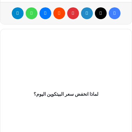
خط المقاومة بالارتفاع
فيسبوك
‫X
لينكدإن
بينتيريست
ماسنجر
واتساب
تيلقرام
نتحاور اليوم في ارتفاع 5 عملات بديلة والتي زادت أكثر في سوق
العملات الرقمية هذا الأسبوع، وتحديداً من 24 فبراير إلى 3 مارس.
لماذا
لقد سرقت هذه العملات الرقمية الشهيرة أخبار العملات الرقمية
انخفض
وتسليط الضوء على سوق العملات الرقمية:
سعر
البيتكوين
اليوم؟
ارتفاع سعر Maker (MKR) بنسبة 22.73٪
ارتفع سعر ssv.network (SSV) بنسبة 13.13٪
ارتفع سعر SingularityNet (AGIX) بنسبة 10.10٪
لماذا انخفض سعر البيتكوين اليوم؟
أهم
ارتفع سعر Casper (CSPR) بنسبة 9.38٪
المعلومات
عن
ارتفع سعر Threshold (T) بنسبة 9.12٪
عملة
EGLD