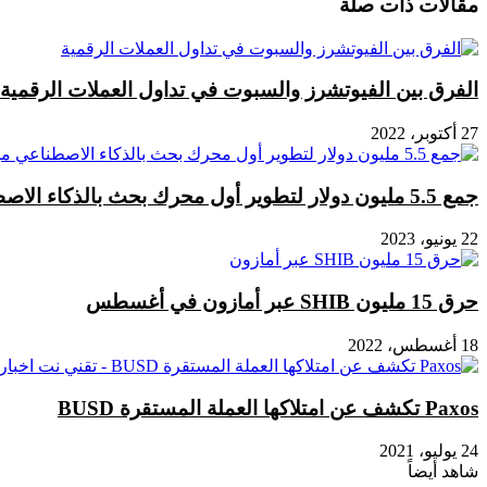
مقالات ذات صلة
وأهم
سيطرت
أسباب
على
هذا
السوق
الارتفاع
هذا
الفرق بين الفيوتشرز والسبوت في تداول العملات الرقمية
الأسبوع
27 أكتوبر، 2022
جمع 5.5 مليون دولار لتطوير أول محرك بحث بالذكاء الاصطناعي من Kaito
22 يونيو، 2023
حرق 15 مليون SHIB عبر أمازون في أغسطس
18 أغسطس، 2022
Paxos تكشف عن امتلاكها العملة المستقرة BUSD
24 يوليو، 2021
شاهد أيضاً