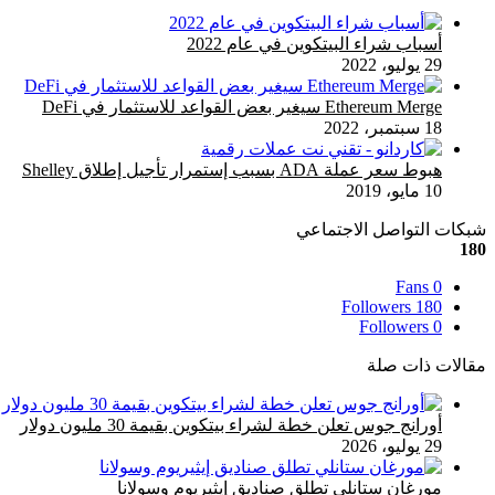
إغلاق
أسباب شراء البيتكوين في عام 2022
29 يوليو، 2022
Ethereum Merge سيغير بعض القواعد للاستثمار في DeFi
18 سبتمبر، 2022
هبوط سعر عملة ADA بسبب إستمرار تأجيل إطلاق Shelley
10 مايو، 2019
شبكات التواصل الاجتماعي
180
Fans
0
Followers
180
Followers
0
مقالات ذات صلة
أورانج جوس تعلن خطة لشراء بيتكوين بقيمة 30 مليون دولار
29 يوليو، 2026
مورغان ستانلي تطلق صناديق إيثيريوم وسولانا