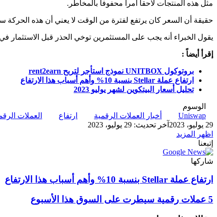
مثل هذه المنتجات لاحقاً أمراً محفوفاً بالمخاطر.
حقيقة أن السعر كان يرتفع لفترة من الوقت لا يعني أن هذه الحركة س
يقول الخبراء أنه يجب على المستثمرين توخي الحذر قبل الاستثمار في
إقرأ أيضاً :
بروتوكول UNITBOX نموذج استأجر لتربح
rent2earn
ارتفاع عملة Stellar بنسبة 10% وأهم أسباب هذا الارتفاع
تحليل أسعار البيتكوين لشهر يوليو 2023
الوسوم
Uniswap
أخبار العملات الرقمية
ارتفاع
العملات الرقم
29 يوليو، 2023
آخر تحديث: 29 يوليو، 2023
اظهر المزيد
إتبعنا
شاركها
‫X
تيلقرام
لينكدإن
واتساب
ماسنجر
ماسنجر
فيسبوك
بينتيريست
ارتفاع
ارتفاع عملة Stellar بنسبة 10% وأهم أسباب هذا الارتفاع
عملة
Stellar
5
5 عملات رقمية سيطرت على السوق هذا الأسبوع
بنسبة
عملات
10%
رقمية