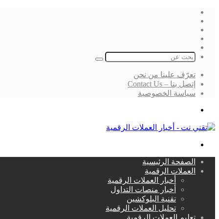
فيسبوك
‫X
لينكدإن
انستقرام
بحث
عن
تعرّف علينا من نحن
إتصل بنا – Contact Us
سياسة الخصوصية
بحث
عن
القائمة
الصفحة الرئيسية
العملات الرقمية
أخبار العملات الرقمية
أخبار منصات التداول
تقنية البلوكشين
تحليل العملات الرقمية
تعليم العملات الرقمية