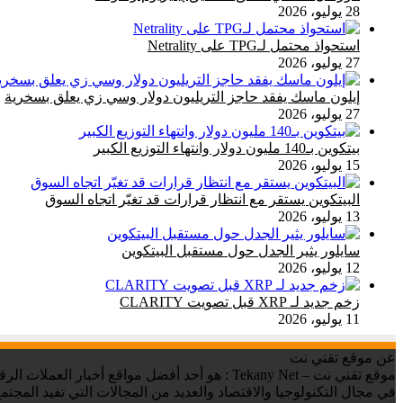
28 يوليو، 2026
استحواذ محتمل لـTPG على Netrality
27 يوليو، 2026
إيلون ماسك يفقد حاجز التريليون دولار وسي زي يعلق بسخرية
27 يوليو، 2026
بيتكوين بـ140 مليون دولار وانتهاء التوزيع الكبير
15 يوليو، 2026
البيتكوين يستقر مع انتظار قرارات قد تغيّر اتجاه السوق
13 يوليو، 2026
سايلور يثير الجدل حول مستقبل البيتكوين
12 يوليو، 2026
زخم جديد لـ XRP قبل تصويت CLARITY
11 يوليو، 2026
عن موقع تقني نت
في مجال التكنولوجيا والاقتصاد والعديد من المجالات التي تفيد المجتمع