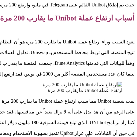
حيث تم إطلاق Unibot القائم على Telegram في مايو، وارتفع 200 مرة في وقت قصير.
أسباب ارتفاع عملة Unibot ما يقارب 200 مرة
يعود السبب وراء ارتفاع عملة Unibot ما يقارب 200 مرة هو أن النظام الأساسي الذي يتوسط في شراء وبيع العملات الرقمية من خلال تطبيق المراسلة الشهير، يتميز بسهولة استخدامه.
تتيح المنصة، التي تربط محافظ المستخدم بـ Uniswap، تداول العملات الرقمية بسهولة إرسال رسالة.
وفقاً للبيانات التي قدمتها Dune Analytics، جمعت المنصة ما يقدر ب 3600 Ethereum منذ إطلاقها في مايو ووزعت بعضها مباشرة على حاملي الرموز.
بينما كان عدد مستخدمي المنصة أكثر من 2000 في يونيو، فقد ارتفع إلى 6500 اليوم.
ارتفاع عملة Unibot ما يقارب 200 مرة
نمت شعبية Unibot مما سبب ارتفاع عملة Unibot ما يقارب 200 مرة حيث تجاوز حجم التداول اليومي 5 ملايين دولار.
على الرغم من أن هذا يدل على أنه لا يزال بعيداً عن منافسيها، فقد ح
كما زاد برنامج UNI bot، الذي تبلغ قيمته السوقية 180 مليون دولار اعتباراً من اليوم، 10 مرات منذ يونيو، متجاوزاً 180 دولاراً.
في حين أن التبادلات على غرار Unibot ت