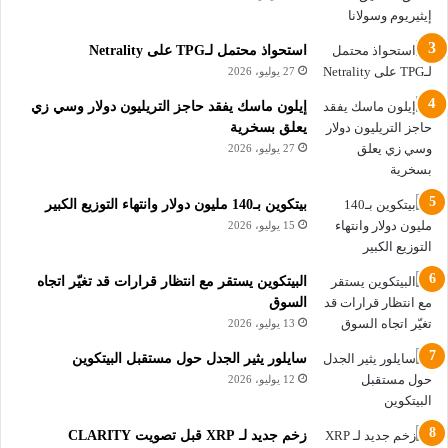
سبب ارتفاع عملة ايثيريوم فوق 4,000
استحواذ محتمل لـTPG على Netrality
دولار
27 يوليو، 2026
ومن الواضح أن ارتفاع عملة ايثيريوم فوق 4,000 دولار دليل على
إيلون ماسك يفقد حاجز التريليون دولار وسي زي
يعلق بسخرية
تزايد الاستخدامات الوظيفية لعملة إيثيريوم قد أثّرَ إيجابياً على
27 يوليو، 2026
سعرها، حيث يشير المحللون لتنامي شعبية حلول رهن الأصول من
أمثال Lido وRocket Pool وEtherFi التي سهّلت عملية الرهن
بيتكوين بـ140 مليون دولار وانتهاء التوزيع الكبير
وسمحت للمستثمرين باستخدام أصولهم المرهونة كضماناتٍ لطلب
15 يوليو، 2026
القروض، كما يربطون المسار السعريّ الأخيرَ لعملة إيثيريوم بتنامي
استثمارات عقودها الآجلة المفتوحة وارتفاع الطلب على صفقات
المراهنة على ارتفاع سعر عملة ETH باستخدام الرافعة المالية،
البيتكوين يستقر مع انتظار قرارات قد تغيّر اتجاه
السوق
مشدّدين على التأثير الإيجابيّ لتحديث ETH 2.0 المرتقب على
13 يوليو، 2026
تحرّكاتها الأخيرة أيضاً.
سايلور يثير الجدل حول مستقبل البيتكوين
أما فيما يتوقع العديد من المحللين مواصلة سعر إيثيريوم مسارَه
12 يوليو، 2026
الصاعد، عبّر آخرون عن قلقهم إزاء استدامته، إذ يتخوّف المستثمرون
من التضخّم المُفرط للأسواق، والذي يمكنه التسبّب بتصحيحٍ سعريّ،
زخم جديد لـ XRP قبل تصويت CLARITY