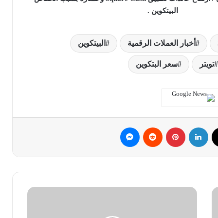
البيتكوين .
أخبار العملات الرقمية
البيتكوين
تويتر
سعر البتكوين
ك
‫X
لينكدإن
بينتيريست
ماسنجر
كيف
سيؤثر
تحديث