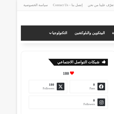
تعرّف علينا من نحن
إتصل بنا – Contact Us
سياسة الخصوصية
ة
البيتكوين والبلوكشين
التكنولوجيا
شبكات التواصل الاجتماعي
180
180
0
Followers
Fans
0
Followers