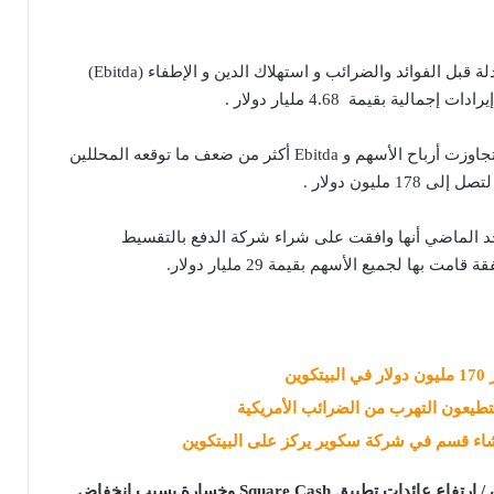
كما بلغت قيمة الأرباح المعدلة قبل الفوائد والضرائب و استهلاك الدين و الإطفاء (Ebitda)
بناءً على ما نشرته FactSet تجاوزت أرباح الأسهم و Ebitda أكثر من ضعف ما توقعه المحللين
 Square يوم الأحد الماضي أنها وافقت على شراء شركة الدفع بالتقسيط
تطيعون التهرب من الضرائب الأمريكية
اء قسم في شركة سكوير يركز على البيتكوين
المقال المذكور اعلاه كان / ارتفاع عائدات تطبيق Square Cash وخسارة بسبب انخفاض