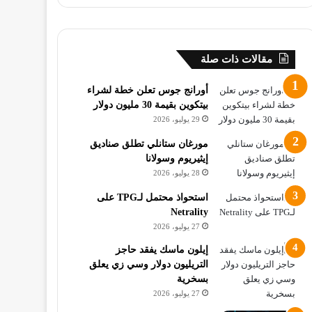
مقالات ذات صلة
أورانج جوس تعلن خطة لشراء
بيتكوين بقيمة 30 مليون دولار
29 يوليو، 2026
مورغان ستانلي تطلق صناديق
إيثيريوم وسولانا
28 يوليو، 2026
استحواذ محتمل لـTPG على
Netrality
27 يوليو، 2026
إيلون ماسك يفقد حاجز
التريليون دولار وسي زي يعلق
بسخرية
27 يوليو، 2026