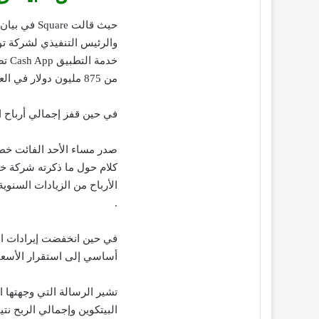
حيث قالت e
من 875 مليون دولار في العام السابق.
في حين قفز إجمالي أرباح البيتكوين إلى 55 مليون د
صدر مساء الأحد الفائت خطا
كلام حول ما ذكرته شركة خد
الأرباح من الزيادات السنوي
.
في حين انخفضت إيرادات الب
أساسي إلى استقرار الأسعار
تشير الرسالة التي وجهتها ا
البيتكوين وإجمالي الربح نت