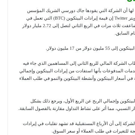
Squar في بيان لها أن الشركة التي يقودها جاك دورسي الشريك المؤسس
والرئيس التنفيذي لشركة تويتر Twitter إن قيمة إيرادات البيتكوين (BTC) التي تعمل في
خدمة التطبيق Cash App تضاعفت ثلاث مرات في الربع الثاني لتصل إلى 2.72 مليار دولار
ولار من 17 مليون دولار.
ب الشركة المالي للربع الثاني إلى المساهمين الذي جاء فيه
مات المدفوعات بأنها استفادت من إيرادات البيتكوين وإجمالي
ة في أسعار البيتكوين وأنشطة البيتكوين والنمو في طلب العملاء
يتكوين وإجمالي الربح عن الربع الأول، ويرجع ذلك بشكل
 النسبي، مما أثر على نشاط التداول مقارنة بالفصول السابقة.
لشركة إلى أن الأرباع المستقبلية قد تشهد تقلبات في إيرادات
يجة للتغيرات في طلب العملاء أو سعر السوق.