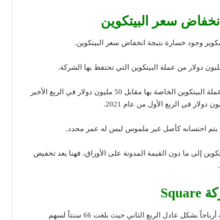
خفاض سعر البيتكوين
سكوير وجود خسارة نتيجة انخفاض سعر البيتكوين.
حيث قامت الشركة بشراء عملة البيتكوين الخاصة بها مقابل 50 مليون دولار في الربع الأخير
ن يتم احتسابه كأصل غير ملموس ليس له عمر محدد.
وين إلى ما دون القيمة المدونة على الأوراق، فهنا يعد تخفيض
Squa
بشكل عام ، سجلت الشركة أرباحاً بشكل عادل الربع الثاني حيث بلغت 66 سنتاً لسهم