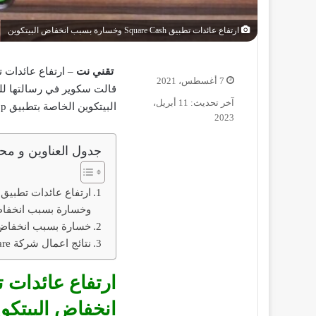
ارتفاع عائدات تطبيق Square Cash وخسارة بسبب انخفاض البيتكوين
تقني نت
7 أغسطس، 2021
قالت سكوير في رسالتها للم
آخر تحديث: 11 أبريل،
البيتكوين الخاصة بتطبيق Cash App ارتفع إلى 55 مليون دولار بنسبة ارتفاع 200%.
2023
جدول العناوين و محت
وخسارة بسبب انخفاض
خسارة بسبب انخفاض 
نتائج اعمال شركة Square
انخفاض البيتكو