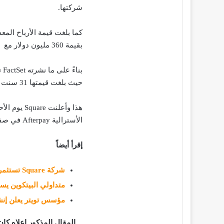
شركتها.
بقيمة 360 مليون دولار مع إيرادات إجمالية بقيمة 4.68 مليار دولار .
حيث بلغت قيمتها 31 سنت لتصل إلى 178 مليون دولار .
هذا وأعلنت
الأسترالية Afterpay في صفقة قامت بها لجميع الأسهم بقيمة 29 مليار دولار.
إقرأ أيضاً
شركة Square تستثمر 170 مليون دولار في البيتكوين
متداولي البيتكوين يس
مؤسس تويتر يعلن إنش