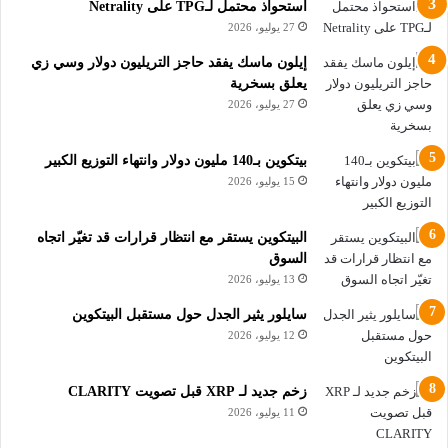
استحواذ محتمل لـTPG على Netrality
بتحقيق مكاسب أكبر دفعت إلى إنشاء عدد متزايد من الشركات
27 يوليو، 2026
للاستثمار في البيتكوين والعملات الرقمية الأخرى. كما أدت إلى
سلسلة من الصفقات وخطط لطرح شركات الأصول الرقمية
إيلون ماسك يفقد حاجز التريليون دولار وسي زي
للاكتتاب العام.
يعلق بسخرية
27 يوليو، 2026
وقال إدوارد تشين، الشريك المؤسس لشركة “باراتاكسيس كابيتال”،
معلقاً: “بلوغ مستوى 100 ألف دولار يمثل معلماً نفسياً واضحاً.
بيتكوين بـ140 مليون دولار وانتهاء التوزيع الكبير
15 يوليو، 2026
بالنظر إلى مشاركة العديد من الشركات العامة في خزينة بيتكوين،
والمزيد منها في الطريق، أعتقد أن بيتكوين سيتحرك بشكل ملحوظ
البيتكوين يستقر مع انتظار قرارات قد تغيّر اتجاه
نحو الأعلى مع نهاية العام.”
السوق
13 يوليو، 2026
في تطور لافت يوم الخميس، وافقت شركة “كوينبيس غلوبال” على
سايلور يثير الجدل حول مستقبل البيتكوين
الاستحواذ على منصة “ديربيت”، أكبر بورصة لعقود خيارات البيتكوين
12 يوليو، 2026
والإيثريوم في العالم، مقابل 2.9 مليار دولار، في خطوة تهدف إلى
تعزيز وجودها في سوق المشتقات المالية.
زخم جديد لـ XRP قبل تصويت CLARITY
11 يوليو، 2026
محفزات ارتفاع إيثريوم