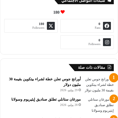
شبكات التواصل الاجتماعي
مما مهد الطريق أمام صناعة العملات الرقمية من خلال تقليص
الإجراءات القانونية ضد العديد من الشركات في هذا القطاع، وإنشاء
180
احتياطي من البيتكوين، وتخفيف اللوائح التنظيمية، بل والدخول
بنفسه في هذا المجال.
180
0
Followers
Fans
فقد أطلقت كيانات مرتبطة بعائلة ترامب منصة التمويل اللامركزي
0
“وورلد ليبرتي فاينانشال”، كما أصدرت عملة مستقرة مدعومة
Followers
بالدولار، وعملات ميمية تصور الرئيس وزوجته السيدة الأولى ميلانيا
ترامب.رغم ذلك، فإن تبني الرئيس ترامب لهذا القطاع لم يخلُ من
الجدل.
مقالات ذات صلة
إذ إن الأرباح التي حققتها عائلة ترامب، والتي تقدر بملايين الدولارات،
أورانج جوس تعلن خطة لشراء بيتكوين بقيمة 30
تهدد بتعطيل التوصل السريع إلى تشريع خاص بالعملات المستقرة
مليون دولار
يحظى بدعم الحزبين السياسيين، وكذلك بدعم قطاع العملات
29 يوليو، 2026
الرقمية والبيت الأبيض.
مورغان ستانلي تطلق صناديق إيثيريوم وسولانا
28 يوليو، 2026
هناك تفاؤل المستثمرين وصفقات جديدة بعد ارتفاع صعودي في
العملات الرقمية والبيتكوين، فعلى الرغم من الجدل، فإن التوقعات