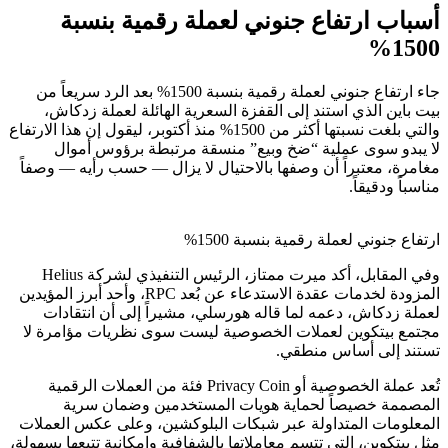
أسباب ارتفاع جنوني لعملة رقمية بنسبة
1500%
جاء ارتفاع جنوني لعملة رقمية بنسبة 1500% بعد الرد سريعاً من
بيت باين الذي استند إلى القفزة السعرية الهائلة لعملة زدكاش،
والتي بلغت نسبتها أكثر من 1500% منذ أكتوبر، ليقول إن هذا الارتفاع
لا يبدو سوى عملية “ضخ وبيع” منسقة مرتبطة برؤوس أموال
مغامرة، معتبراً أن وصفها بالاحتيال لا يزال — حسب رأيه — وصفاً
مناسباً ودقيقاً.
ارتفاع جنوني لعملة رقمية بنسبة 1500%
وفي المقابل، أكد ميرت ممتاز، الرئيس التنفيذي لشركة Helius
المزودة لخدمات عقدة الاستدعاء عن بُعد RPC، وأحد أبرز المؤيدين
لعملة زدكاش، دعمه لما قاله هورسلي، مشيراً إلى أن انتقادات
مجتمع بيتكوين لعملات الخصوصية ليست سوى نظريات مؤامرة لا
تستند إلى أساس منطقي.
تُعد عملة الخصوصية أو Privacy Coin فئة من العملات الرقمية
المصممة خصيصاً لحماية هويات المستخدمين وضمان سرية
المعلومات المتداولة عبر شبكات البلوكشين، وعلى عكس العملات
مثل بيتكوين، التي تتسم معاملاتها بالشفافية وإمكانية تتبعها بسهولة،