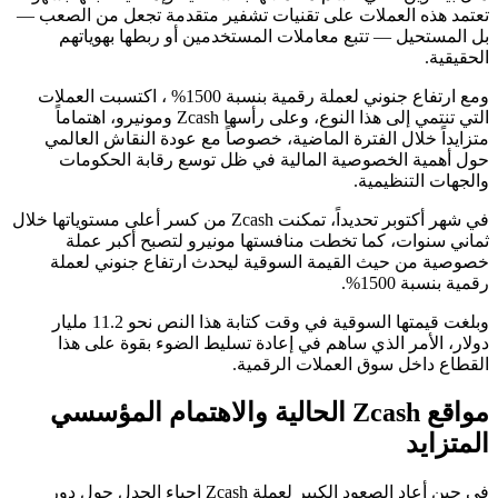
تعتمد هذه العملات على تقنيات تشفير متقدمة تجعل من الصعب —
بل المستحيل — تتبع معاملات المستخدمين أو ربطها بهوياتهم
الحقيقية.
ومع ارتفاع جنوني لعملة رقمية بنسبة 1500% ، اكتسبت العملات
التي تنتمي إلى هذا النوع، وعلى رأسها Zcash ومونيرو، اهتماماً
متزايداً خلال الفترة الماضية، خصوصاً مع عودة النقاش العالمي
حول أهمية الخصوصية المالية في ظل توسع رقابة الحكومات
والجهات التنظيمية.
في شهر أكتوبر تحديداً، تمكنت Zcash من كسر أعلى مستوياتها خلال
ثماني سنوات، كما تخطت منافستها مونيرو لتصبح أكبر عملة
خصوصية من حيث القيمة السوقية ليحدث ارتفاع جنوني لعملة
رقمية بنسبة 1500%.
وبلغت قيمتها السوقية في وقت كتابة هذا النص نحو 11.2 مليار
دولار، الأمر الذي ساهم في إعادة تسليط الضوء بقوة على هذا
القطاع داخل سوق العملات الرقمية.
مواقع Zcash الحالية والاهتمام المؤسسي
المتزايد
في حين أعاد الصعود الكبير لعملة Zcash إحياء الجدل حول دور