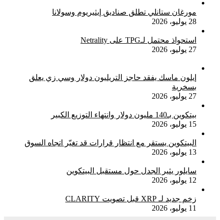
مورغان ستانلي تطلق صناديق إيثيريوم وسولانا
28 يوليو، 2026
استحواذ محتمل لـTPG على Netrality
27 يوليو، 2026
إيلون ماسك يفقد حاجز التريليون دولار وسي زي يعلق
بسخرية
27 يوليو، 2026
بيتكوين بـ140 مليون دولار وانتهاء التوزيع الكبير
15 يوليو، 2026
البيتكوين يستقر مع انتظار قرارات قد تغيّر اتجاه السوق
13 يوليو، 2026
سايلور يثير الجدل حول مستقبل البيتكوين
12 يوليو، 2026
زخم جديد لـ XRP قبل تصويت CLARITY
11 يوليو، 2026