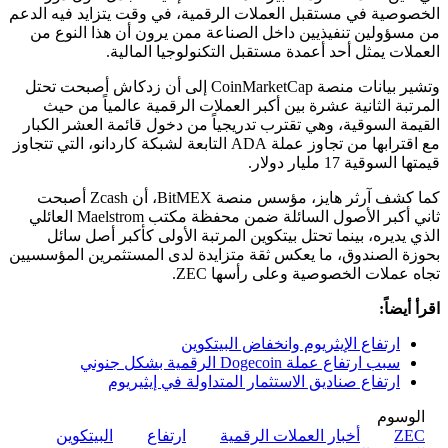
الخصوصية في مستقبل العملات الرقمية، في وقت يتزايد فيه الدعم
من مسؤولين تنفيذيين داخل الصناعة ممن يرون أن هذا النوع من
العملات يمثل أحد أعمدة مستقبل التكنولوجيا المالية.
وتشير بيانات منصة CoinMarketCap إلى أن زدكاش أصبحت تحتل
المرتبة الثانية عشرة بين أكبر العملات الرقمية عالمياً من حيث
القيمة السوقية، وهي تقترب تدريجياً من دخول قائمة العشر الكبار
مع اقترابها من تجاوز عملة ADA التابعة لشبكة كاردانو، التي تتجاوز
قيمتها السوقية 17 مليار دولار.
كما كشف آرثر هايز، مؤسس منصة BitMEX، أن Zcash أصبحت
ثاني أكبر الأصول السائلة ضمن محفظة مكتب Maelstrom العائلي
الذي يديره، بينما تحتل بيتكوين المرتبة الأولى كأكبر أصل سائل
بحوزة الصندوق، ما يعكس ثقة متزايدة لدى المستثمرين المؤسسيين
تجاه عملات الخصوصية وعلى رأسها ZEC.
اقرأ أيضاً:
ارتفاع الإيثريوم وانخفاض البيتكوين
سبب ارتفاع عملة Dogecoin الرقمية بشكل جنوني
ارتفاع صناديق الاستثمار المتداولة في إيثيريوم
الوسوم
ZEC
أخبار العملات الرقمية
ارتفاع
البيتكوين