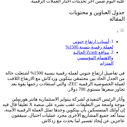
عليه اليوم ضمن آخر تحديثات أخبار العملات الرقمية.
جدول العناوين و محتويات
المقالة
أسباب ارتفاع جنوني
لعملة رقمية بنسبة 1500%
مواقع Zcash الحالية
والاهتمام المؤسسي
المتزايد
في تفاصيل ارتفاع جنوني لعملة رقمية بنسبة 1500% اشتعلت حالة
من الجدل الحاد بين مجتمعَي بيتكوين وزدكاش مع الارتفاع اللافت
لعملة الخصوصية الرقمية ZEC، والتي استعادت زخمها بقوة بعد
تجاوز سعرها مستوى 700 دولار.
وأثار الرئيس التنفيذي لشركة بيتوايز الاستثمارية هانتر هورسلي
موجة واسعة من التعليقات عقب نشره على منصة X تعليقاً قال فيه
إن أولئك المتمسكين بأن بيتكوين وحدها تمثل العملة الرقمية الآمنة،
بينما تُعد جميع المشاريع الأخرى مجرد عمليات احتيال، سيقفون
عاجزين عن إيجاد تفسير لما يحدث مع زدكاش.