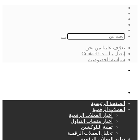
فيسبوك
‫X
لينكدإن
انستقرام
بحث
عن
تعرّف علينا من نحن
إتصل بنا – Contact Us
سياسة الخصوصية
بحث
عن
القائمة
الصفحة الرئيسية
العملات الرقمية
أخبار العملات الرقمية
أخبار منصات التداول
تقنية البلوكشين
تحليل العملات الرقمية
تعليم العملات الرقمية