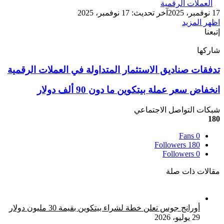
العملات الرقمية
17 نوفمبر، 2025
آخر تحديث: 17 نوفمبر، 2025
اظهر المزيد
إتبعنا
شاركها
‫X
تيلقرام
لينكدإن
واتساب
ماسنجر
ماسنجر
فيسبوك
بينتيريست
تدفقات
تدفقات صناديق الاستثمار المتداولة في العملات الرقمية
صناديق
الاستثمار
انخفاض
انخفاض سعر عملة بيتكوين ما دون 90 ألف دولار
المتداولة
سعر
في
عملة
شبكات التواصل الاجتماعي
العملات
بيتكوين
180
الرقمية
ما
Fans
0
دون
Followers
180
90
Followers
0
ألف
دولار
مقالات ذات صلة
أورانج جوس تعلن خطة لشراء بيتكوين بقيمة 30 مليون دولار
29 يوليو، 2026