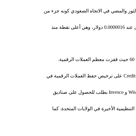
لأخرى. لكن المقلق تكمن في أن يكون ارتفاع أسعار Pepe ضمن مخاوف من فخ الثور والمضي في الاتجاه الصعودي كونه جزء من
قفز سعر Pepe بشكل حاد في الأيام القليلة الماضية، مما يجعلها واحدة من أفضل العملات الرقمية أداءً في السوق. وارتفعت إلى أعلى مستوى عند 0.0000016 دولار، وهي أعلى نقطة منذ
قفز سعر Pepe بسبب الجشع المتزايد في سوق العملات الرقمية. كما قفز مؤشر الخوف والجشع من العملات الرقمية إلى منطقة الجشع عند 60 حيث قفزت معظم العملات الرقمية.
يرجع الأداء القوي في الغالب إلى اتجاهات TradFi المستمرة في الصناعة. على سبيل المثال، في يوم الخميس، تم الإبلاغ عن حصول Credit Agricole على ترخيص حفظ العملات الرقمية في
جاء هذا الإعلان بعد أيام قليلة من طلب دويتشه بنك الحصول على خدمات الحفظ في ألمانيا. أيضاً، تقدمت شركات مثل Blackrock و WisdomTree و Invesco بطلب للحصول على صناديق
ً من ذلك، فقد ساعدوا في تخفيف التحديات التنظيمية الأخيرة في الولايات المتحدة. كما