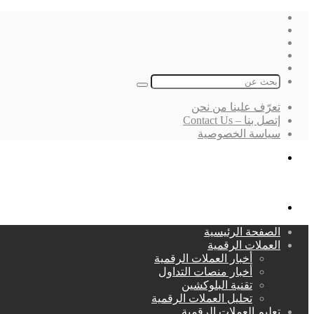
فيسبوك
‫X
لينكدإن
انستقرام
بحث
عن
تعرّف علينا من نحن
إتصل بنا – Contact Us
سياسة الخصوصية
بحث
عن
القائمة
الصفحة الرئيسية
العملات الرقمية
أخبار العملات الرقمية
أخبار منصات التداول
تقنية البلوكشين
تحليل العملات الرقمية
تعليم العملات الرقمية