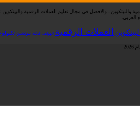
 العربي.
العملات الرقمية
لبيتكوين
تكنولوج
بلوكشين
الهواتف الذكية
202