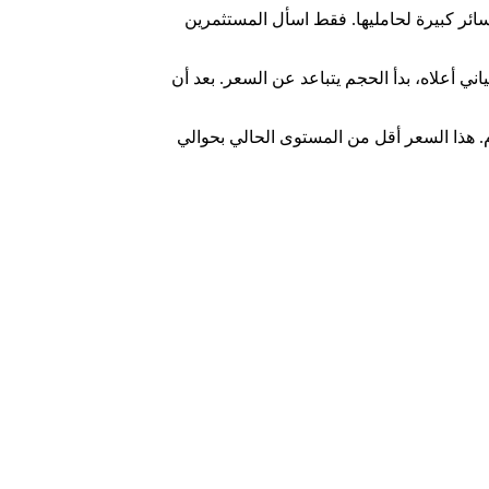
رات، يميل FOMO إلى أن يكون فخاً للثور يؤدي إلى خسائر كبيرة لحامليها. فقط اسأل المستثمرين
 البياني أعلاه، بدأ الحجم يتباعد عن السعر. بعد أن
Pepe إلى الدعم الرئيسي عند 0.00000012 دولار، وهي أعلى نقطة في 9 يونيو من هذا العام. هذا السعر أقل من المستوى الحالي بحوالي