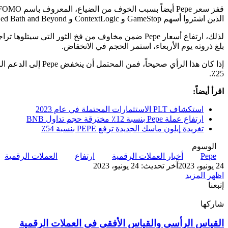
الذين اشتروا أسهم GameStop و ContextLogic و Bed Bath and Beyond. خسر معظمهم مبالغ كبيرة من المال.
لذلك، ارتفاع أسعار Pepe ضمن مخاوف من فخ الثور الت
بلغ ذروته يوم الأربعاء، استمر الحجم في الانخفاض.
25٪.
اقرأ أيضاً:
استكشاف PLT الاستثمارات المحتملة في عام 2023
ارتفاع عملة Pepe بنسبة 12٪ مخترقة حجم تداول BNB
تغريدة إيلون ماسك الجديدة ترفع PEPE بنسبة 54٪
الوسوم
Pepe
أخبار العملات الرقمية
ارتفاع
العملات الرقمية
24 يونيو، 2023
آخر تحديث: 24 يونيو، 2023
اظهر المزيد
إتبعنا
شاركها
‫X
تيلقرام
لينكدإن
واتساب
ماسنجر
ماسنجر
فيسبوك
بينتيريست
القياس
القياس الرأسي والقياس الأفقي في العملات الرقمية