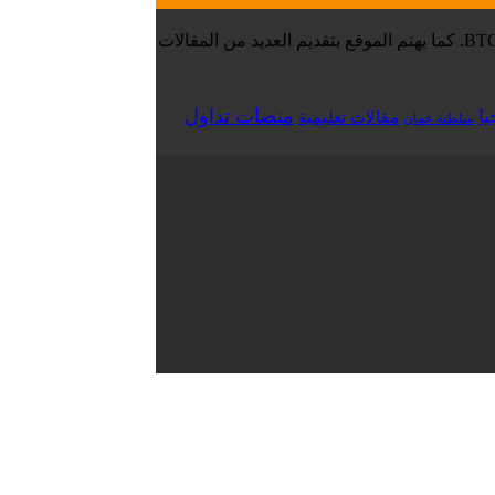
موقع تقني نت – Tekany Net : هو أحد أفضل مواقع أخبار العملات الرقمية والبيتكوين ، والافضل في مجال تعليم العملات الرقمية والبيتكوين BTC. كما يهتم الموقع بتقديم العديد من المقالات
منصات تداول
يا
مقالات تعليمية
سلطنة عمان