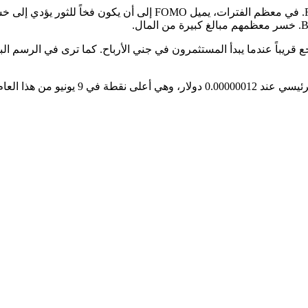
قفز سعر Pepe أيضاً بسبب الخوف من الضياع، المعروف باسم FOMO. في معظم الفت
ي سيتلوها تراجع قريباً عندما يبدأ المستثمرون في جني الأرباح. كما ترى في الرسم
إذا كان هذا الرأي صحيحاً، فمن المحتمل أن ينخفض ​​