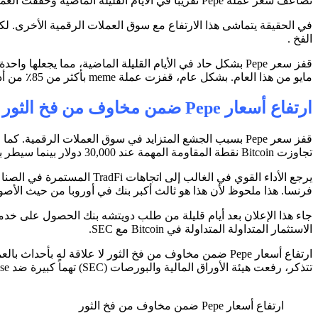
تضاعف سعر عملة Pepe تقريباً في الأيام القليلة الماضية وحققت العملة ارتفاع أسعار Pepe ضمن مخاوف من فخ الثور.
الفخ .
مايو من هذا العام. بشكل عام، قفزت عملة meme بأكثر من 85٪ من أدنى مستوى لها هذا الشهر.
ارتفاع أسعار Pepe ضمن مخاوف من فخ الثور
تجاوزت Bitcoin نقطة المقاومة المهمة عند 30,000 دولار بينما سيطر بحر من الأخضر على السوق.
فرنسا. هذا ملحوظ لأن هذا هو ثالث أكبر بنك في أوروبا من حيث الأصو
الاستثمار المتداولة المتداولة في Bitcoin مع SEC.
تتذكر، رفعت هيئة الأوراق المالية والبورصات (SEC) تهماً كبيرة ضد Coinbase و
ارتفاع أسعار Pepe ضمن مخاوف من فخ الثور