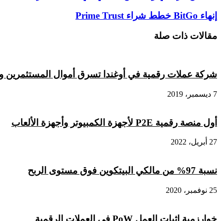
الرأسي
والقياس
إنهاء
إنهاء BitGo خطط شراء Prime Trust
الأفقي
BitGo
في
خطط
مقالات ذات صلة
العملات
شراء
الرقمية
Prime
Trust
شركة عملات رقمية في أوغندا تسرق أموال المستثمرين و تغ
7 ديسمبر، 2019
أول منصة رقمية P2E لأجهزة الكمبيوتر وأجهزة الألعاب
27 أبريل، 2022
نسبة 97% من مالكي البيتكوين فوق مستوى الربح
25 نوفمبر، 2020
خوارزمية إثبات العمل PoW في العملات الرقمية