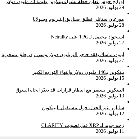
أورانج جوس تعلن خطة لشراء بيتكوين بقيمة 30 مليون دولار
29 يوليو، 2026
مورغان ستانلي تطلق صناديق إيثيريوم وسولانا
28 يوليو، 2026
استحواذ محتمل لـTPG على Netrality
27 يوليو، 2026
إيلون ماسك يفقد حاجز التريليون دولار وسي زي يعلق بسخرية
27 يوليو، 2026
بيتكوين بـ140 مليون دولار وانتهاء التوزيع الكبير
15 يوليو، 2026
البيتكوين يستقر مع انتظار قرارات قد تغيّر اتجاه السوق
13 يوليو، 2026
سايلور يثير الجدل حول مستقبل البيتكوين
12 يوليو، 2026
زخم جديد لـ XRP قبل تصويت CLARITY
11 يوليو، 2026