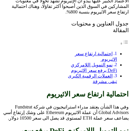
الاعتماد الكبير عليها يبدو أن الإثيريوم تشهد تحولًا في معنويات
المشاركين في السوق الذين أصبحوا أكثر تفاؤلًا، وهناك احتمالية
ارتفاع سعر الاثيريوم بنسبة 800%.
جدول العناوين و محتويات
المقالة
احتمالية ارتفاع سعر
الاثيريوم
نمو التمويل اللامركزي
DeFi يرفع سعر الإثيريوم
العملات الرقمية الكبرى
تبقى مشرقة
احتمالية ارتفاع سعر الاثيريوم
وفي هذا الشأن يعتقد مدراء استراتيجيون في شركة Fundstrat
Global Advisors أن عملة الاثيريوم Ethereum على وشك إرتفاع أسي
يضاعف سعر عملة ETH لمستوى قد يصل الى سعر 10500 دولار.
نمو التمويل اللامركزي DeFi يرفع سعر