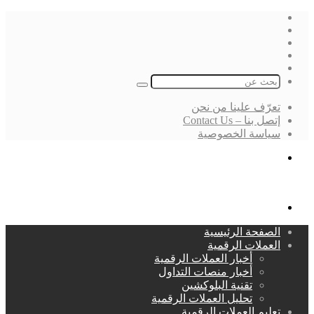
فيسبوك
‫X
لينكدإن
انستقرام
بحث
عن
تعرّف علينا من نحن
إتصل بنا – Contact Us
سياسة الخصوصية
بحث
عن
القائمة
الصفحة الرئيسية
العملات الرقمية
أخبار العملات الرقمية
أخبار منصات التداول
تقنية البلوكشين
تحليل العملات الرقمية
تعليم العملات الرقمية