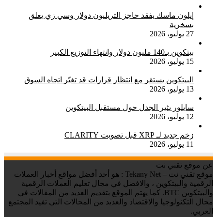
إيلون ماسك يفقد حاجز التريليون دولار وسي زي يعلق
بسخرية
27 يوليو، 2026
بيتكوين بـ140 مليون دولار وانتهاء التوزيع الكبير
15 يوليو، 2026
البيتكوين يستقر مع انتظار قرارات قد تغيّر اتجاه السوق
13 يوليو، 2026
سايلور يثير الجدل حول مستقبل البيتكوين
12 يوليو، 2026
زخم جديد لـ XRP قبل تصويت CLARITY
11 يوليو، 2026
عن موقع تقني نت
موقع تقني نت – Tekany Net : هو أحد أفضل مواقع أخبار العملات
الرقمية والبيتكوين ، والافضل في مجال تعليم العملات الرقمية
والبيتكوين BTC. كما يهتم الموقع بتقديم العديد من المقالات في
مجال التكنولوجيا والاقتصاد والعديد من المجالات التي تفيد المجتمع
العربي.