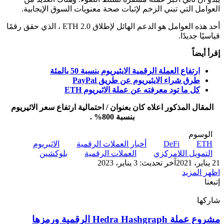
العوامل التي تبني الزخم لإثبات صحة معنويات السوق الإيجابية.
أحد هذه العوامل هو الدعم الهائل لإطلاق ETH 2.0 ، الذي حقق رقمًا
قياسيًا جديدًا.
إقرأ أيضاً
ارتفاع العملة الرقمية الايثيريوم بنسبة 50 بالمئة
طرق شراء الايثيريوم عن طريق PayPal
كل ما تود معرفته عن عملة الاثيريوم ETH
المقال المذكور اعلاه كان بعنوان / احتمالية ارتفاع سعر الاثيريوم
بنسبة 800% .
الوسوم
ETH
DeFi
أخبار العملات الرقمية
الاثيريوم
التمويل اللامركزي
العملات الرقمية
بلوكشين
21 يناير، 2021
آخر تحديث: 3 يناير، 2023
اظهر المزيد
إتبعنا
شاركها
‫X
تيلقرام
لينكدإن
واتساب
ماسنجر
ماسنجر
فيسبوك
بينتيريست
مشروع
مشروع عملة Hedra Hashgraph الرقمية ورمزها