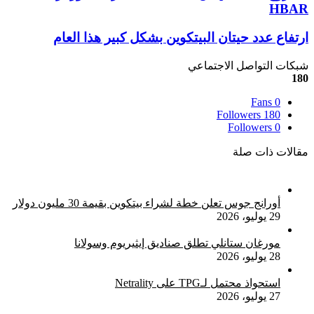
عملة
HBAR
Hedra
Hashgraph
ارتفاع
ارتفاع عدد حيتان البيتكوين بشكل كبير هذا العام
الرقمية
عدد
ورمزها
حيتان
شبكات التواصل الاجتماعي
HBAR
البيتكوين
180
بشكل
Fans
0
كبير
Followers
180
هذا
Followers
0
العام
مقالات ذات صلة
أورانج جوس تعلن خطة لشراء بيتكوين بقيمة 30 مليون دولار
29 يوليو، 2026
مورغان ستانلي تطلق صناديق إيثيريوم وسولانا
28 يوليو، 2026
استحواذ محتمل لـTPG على Netrality
27 يوليو، 2026