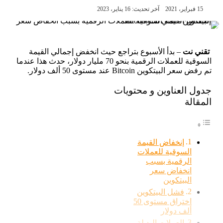
15 فبراير، 2021
آخر تحديث: 16 يناير، 2023
تقني نت
– بدأ الأسبوع بتراجع حيث انخفض إجمالي القيمة
السوقية للعملات الرقمية بنحو 70 مليار دولار، حدث هذا عندما
تم رفض سعر البيتكوين Bitcoin عند مستوى 50 ألف دولار.
جدول العناوين و محتويات
المقالة
إنخفاض القيمة
السوقية للعملات
الرقمية بسبب
انخفاض سعر
البيتكوين
فشل البيتكوين
اختراق مستوى 50
ألف دولار
العملات البديلة