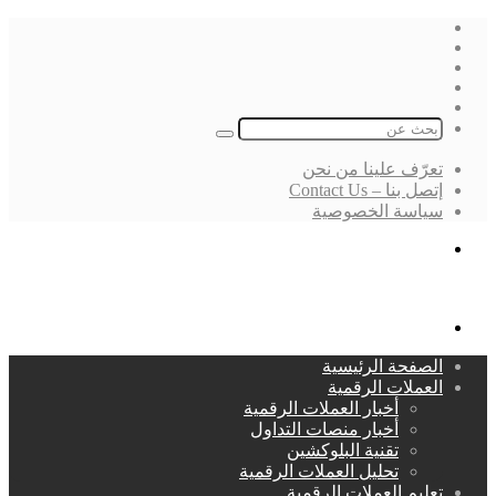
فيسبوك
‫X
لينكدإن
انستقرام
بحث
عن
تعرّف علينا من نحن
إتصل بنا – Contact Us
سياسة الخصوصية
بحث
عن
القائمة
الصفحة الرئيسية
العملات الرقمية
أخبار العملات الرقمية
أخبار منصات التداول
تقنية البلوكشين
تحليل العملات الرقمية
تعليم العملات الرقمية