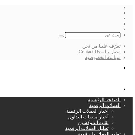
فيسبوك
‫X
لينكدإن
انستقرام
بحث
عن
تعرّف علينا من نحن
إتصل بنا – Contact Us
سياسة الخصوصية
بحث
عن
القائمة
الصفحة الرئيسية
العملات الرقمية
أخبار العملات الرقمية
أخبار منصات التداول
تقنية البلوكشين
تحليل العملات الرقمية
تعليم العملات الرقمية