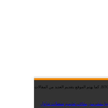
موقع تقني نت – Tekany Net : هو أحد أفضل مواقع أخبار العملات الرقمية والبيتكوين ، والافضل في مجال تعليم العملات الرقمية والبيتكوين BTC. كما يهتم الموقع بتقديم العديد من المقالات
منصات تداول
يا
مقالات تعليمية
سلطنة عمان