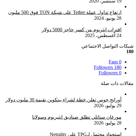
19 سبتمبر، 2020
ارتفاع تداول عملة Tether على شبكة TON فوق 500 مليون
28 يونيو، 2024
اقتراب إيثريوم من كسر حاجز 5000 دولار
24 أغسطس، 2025
شبكات التواصل الاجتماعي
180
Fans
0
Followers
180
Followers
0
مقالات ذات صلة
أورانج جوس تعلن خطة لشراء بيتكوين بقيمة 30 مليون دولار
29 يوليو، 2026
مورغان ستانلي تطلق صناديق إيثيريوم وسولانا
28 يوليو، 2026
استحواذ محتمل لـTPG على Netrality