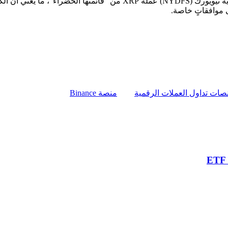
وفي أيلول/سبتمبر من عام 2023، أزالت إدارة الخدمات المالية في ولاية نيويورك (DFS
صات تداول العملات الرقمية
منصة Binance