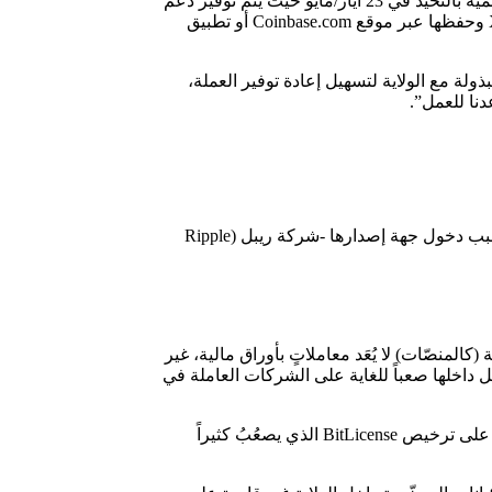
في تفاصيل إعادة منصة coinbasa عملة ريبل للتداول على منصتها أعادت منصة كوينبيس (Coinbase (NASDAQ:COIN)) لتداول العملات الرقمية بالتحيد في 23 أيار/مايو حيث يتم توفير دعم
عملة ريبل (Ripple-XRP) لعملائها المقيمين في ولاية نيويورك، ما سمح لهم بشراء وبيع العملة عبر المنصة مجدداً إضافة إلى تداول عملة XRP وحفظها عبر موقع Coinbase.com أو تطبيق
قد أعلن هذه الأخبار عبر منصة X، مؤكداً على جهود التعاون المبذولة مع الولاية لتسهيل إعادة توفير العملة،
بدأت منصة Coinbase دعم عملة XRP داخل الولايات المتحدة عام 2019، لكن -وفي كانون الثاني/يناير من عام 2021- علقت المنصة تداولها بسبب دخول جهة إصدارها -شركة ريبل (Ripple
 منصتها لاحقاً عام 2021 بعد قرار المحكمة بأنّ بيع عملة XRP عبر الأسواق الثانوية (كالمنصّات) لا يُعَد معاملاتٍ بأوراق مالية، غير
مل داخلها صعباً للغاية على الشركات العاملة في
ففي عام 2015، قدمت الولاية برنامجها BitLicense للترخيص، والذي يحظر على شركات الكريبتو ممارسة أنشطتها داخل الولاية دون الحصول على ترخيص BitLicense الذي يصعُبُ كثيراً