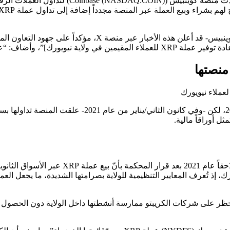
وكان بول جريوال (Paul Grewal) -رئيس الفريق القانوني لدى منصة كوينبيس- 
رك]”، وأضاف: “عدنا للعمل”.
لكن على رغم إعادة منصة coinbasa عملة ريبل للتداول على
رك، إذ تُعرف المعايير التنظيمية للولاية بصرامتها الشديدة، ما يجعل الع