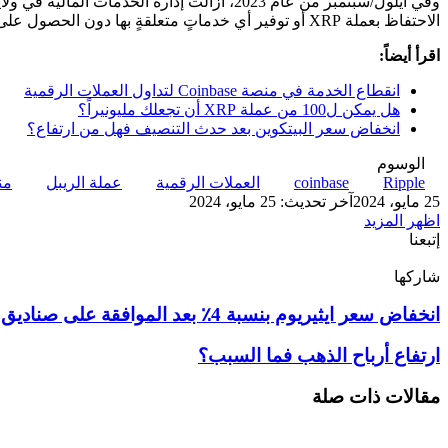
الاحتفاظ بعملة XRP أو توفير أي خدماتٍ متعلقةٍ بها دون الحصول على موافقاتٍ خاصة.
اقرأ أيضاً:
انقطاع الخدمة في منصة Coinbase لتداول العملات الرقمية
هل يمكن ل100 من عملة XRP أن تجعلك مليونيراً؟
انخفاض سعر البيتكوين بعد حدث التنصيف فهل من ارتفاع؟
الوسوم
Ripple
coinbase
العملات الرقمية
عملة الريبل
من
25 مايو، 2024
آخر تحديث: 25 مايو، 2024
اظهر المزيد
إتبعنا
شاركها
‫X
تيلقرام
لينكدإن
واتساب
ماسنجر
ماسنجر
فيسبوك
بينتيريست
انخفاض
انخفاض سعر ايثيريوم بنسبة 4٪ بعد الموافقة على صناديق ETF
سعر
ايثيريوم
ارتفاع
ارتفاع أرباح الذهب فما السبب؟
بنسبة
أرباح
4٪
الذهب
مقالات ذات صلة
بعد
فما
الموافقة
السبب؟
على