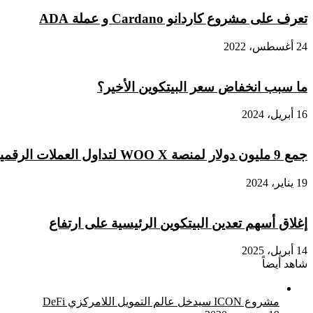
صناديق
تعرف على مشروع كاردانو Cardano و عملة ADA
ETF
24 أغسطس، 2022
ما سبب انخفاض سعر البيتكوين الأخير؟
16 أبريل، 2024
جمع 9 مليون دولار لمنصة WOO X لتداول العملات الرقمية
19 يناير، 2024
إغلاق أسهم تعدين البيتكوين الرئيسية على ارتفاع
14 أبريل، 2025
شاهد أيضاً
إغلاق
مشروع ICON سيدخل عالم التمويل اللامركزي DeFi