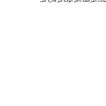
NY) عملة XRP من “قائمتها الخضراء”، ما يعني أن الكيانات المرخّصة داخل الولاية غير قادرة على