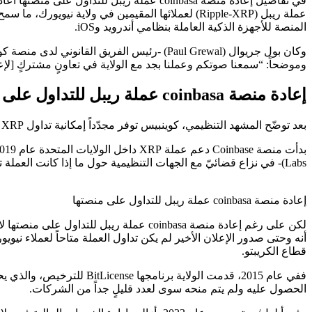
المنصة للأجهزة الذكية العاملة بنظامي أندرويد وiOS.
وموضحاً: “سمعنا صوتكم وعملنا بجد مع الولاية في تعاونٍ مشتركٍ [لإعادة توفير عملة XRP للعملاء المقيمين في ولاية نيويو
إعادة منصة coinbasa عملة ريبل للتداول على منصتها
بعد توضّح المشهد التنظيمي، كوينبيس توفر مجدّداً إمكانية تداول XRP لعملاء نيويورك
Labs)- في نزاع قضائيّ مع الجهات التنظيمية حول ما إذا كانت العملة تمثل أوراقاً مالية.
إعادة منصة coinbasa عملة ريبل للتداول على منصتها
أنه وحتى صدور الإعلان الأخير لم يكن تداول العملة متاحاً لعملاء نيويو
قطاع الكريبتو.
الحصول عليه ولم يتم منحه سوى لعدد قليلٍ جداً من الشركات.