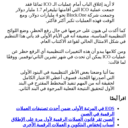
لا أريد إغلاق الباب أمام عمليات الـ ICO تمامًا فقد
جمعت عملية ICO التي أقامتها تيليغرام 1.7 مليار دولار
وجمعت شركة Block.One نحو 4 مليارات دولار، ومع
الوقت فهذه العمليات تكبر أكثر فأكثر.
كما أكدت لي هيون على حرصها في حال رفع الحظر، وضع اللوائح
التنظيمية المناسبة، مضيفة أنه في الأيام الأولى قد يأتي هذا التنظيم
في شكل الامتثال الحالي لقواعد الاكتتاب العام.
ومن كلامها يبدو أن هذه التغييرات التنظيمية أي الرفع حظر عن
عمليات ICO يمكن أن تحدث في شهر تشرين الثاني/نوفمبر. ووفقًا
لما قالت:
بما أننا وضعنا بعض الأطر التنظيمية في البنود الأولى
التي أصدرتها اللجنة، فسوف أعطي الاعتبار الكامل
لحقيقة أنه من المهم تنفيذ المخطط المقترح في البند
الأول لتحقيق النتيجة الفعلية المرجوة في البند الثاني.
اقرأ أيضًا
EOS في المرتبة الأولى ضمن أحدث تصنيفات العملات
الرقمية في الصين
الصين تقر قانون العملات الرقمية لأول مرة على الإطلاق
أسباب إنخفاض البتكوين و العملات الرقمية الأخرى