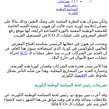
تصريحات
رئيس لجنة
السياسة الوطنية
الكورية
ولكن يبدو أن هذه النظرة السلبية على وشك التغير، وذلك بناءًا على
مصادر إعلامية كورية حيث قالت لي هيون، رئيسة اللجنة الخاصة
للجمعية الوطنية المعنية بالثورة الصناعية الرابعة، أنها تتوقع رفع
الحظر المفروض على عمليات الـ ICO في المستقبل القريب.
وتحدثت لي هيون في خطابها الرئيسي بمناسبة افتتاح المعرض
العالمي للبلوكشين في كوريا، الذي استضافته سيول هذا العام، عن
أن العديد من الشركات قررت منذ حظر عمليات الـ
ICO
، إجراء
عمليات جمع الأموال في خارج البلاد.
هذا الأمر سبب هجرة هذه الشركات وفقدان كوريا هذه الفرصة،
وخسارة العديد من المشاريع المحلية، وهذا من شأنه التأثير بشكل
ملحوظ على
الاقتصاد
الكوري.
تصريحات رئيس لجنة السياسة الوطنية الكورية
وقد أعرب مين بيونغ دو، رئيس لجنة السياسة الوطنية الكورية، عن
ملاحظات مماثلة وقدم في وقت سابق من هذا الشهر دعمه لإضفاء
الشرعية على عمليات الـ ICOs قائلًا: