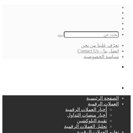
فيسبوك
‫X
لينكدإن
انستقرام
بحث
عن
تعرّف علينا من نحن
إتصل بنا – Contact Us
سياسة الخصوصية
بحث
عن
القائمة
الصفحة الرئيسية
العملات الرقمية
أخبار العملات الرقمية
أخبار منصات التداول
تقنية البلوكشين
تحليل العملات الرقمية
تعليم العملات الرقمية