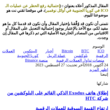
المقال المذكور أعلاه بعنوان
:
(
إحتمالية رفع الحظر عن عمليات الـ
ICO في كوريا الجنوبية في أوائل نوفمبر
)،
في موقعنا تقني نت
هو
موضوعنا لليوم.
نتمنى أن نكون قد وُفِّقنا بإختيار المقال وأن نكون قد قدمنا كل ما هو
مفيد لكم، مع الأخذ بالإعتبار بوجود إحتمالية التعديل على المقال أو
الاقتباس من المصادر الخارجية الأصلية التي تم ذكرها في المقال إن
وجدت
.
الوسوم
ICO
BTC
Bitcoin
أخبار
البيتكوين
العملات
الرقمية
بلوكشين
عملة الريبل
كوريا الجنوبية
منصات تداول العملات الرقمية
منصة Binance
24 أكتوبر، 2018
آخر تحديث: 27 أغسطس، 2023
اظهر المزيد
إتبعنا
شاركها
‫X
تيلقرام
لينكدإن
واتساب
ماسنجر
ماسنجر
فيسبوك
بينتيريست
إطلاق
إطلاق هاتف Exodus الذكي القائم على البلوكشين من
هاتف
شركة HTC
Exodus
الذكي
ارتفاع
ارتفاع القيمة السوقية للعملات الرقمية