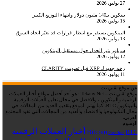
27 يوليو، 2026
بيتكوين بـ140 مليون دولار وانتهاء التوزيع الكبير
15 يوليو، 2026
البيتكوين يستقر مع انتظار قرارات قد تغيّر اتجاه السوق
13 يوليو، 2026
سايلور يثير الجدل حول مستقبل البيتكوين
12 يوليو، 2026
زخم جديد لـ XRP قبل تصويت CLARITY
11 يوليو، 2026
عن موقع تقني نت
موقع تقني نت – Tekany Net : هو أحد أفضل مواقع أخبار العملات
الرقمية والبيتكوين ، والافضل في مجال تعليم العملات الرقمية
والبيتكوين BTC. كما يهتم الموقع بتقديم العديد من المقالات في
مجال التكنولوجيا والاقتصاد والعديد من المجالات التي تفيد المجتمع
العربي.
الوسوم
أخبار العملات الرقمية
Bitcoin
BTC
blockchain