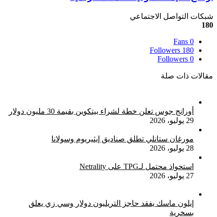
القائم
القيمة
على
السوقية
شبكات التواصل الاجتماعي
البلوكشين
للعملات
180
من
الرقمية
شركة
Fans
0
HTC
Followers
180
Followers
0
مقالات ذات صلة
أورانج جوس تعلن خطة لشراء بيتكوين بقيمة 30 مليون دولار
29 يوليو، 2026
مورغان ستانلي تطلق صناديق إيثيريوم وسولانا
28 يوليو، 2026
استحواذ محتمل لـTPG على Netrality
27 يوليو، 2026
إيلون ماسك يفقد حاجز التريليون دولار وسي زي يعلق
بسخرية