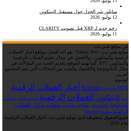
13 يوليو، 2026
سايلور يثير الجدل حول مستقبل البيتكوين
12 يوليو، 2026
زخم جديد لـ XRP قبل تصويت CLARITY
11 يوليو، 2026
عن موقع تقني نت
موقع تقني نت – Tekany Net : هو أحد أفضل مواقع أخبار العملات
الرقمية والبيتكوين ، والافضل في مجال تعليم العملات الرقمية
والبيتكوين BTC. كما يهتم الموقع بتقديم العديد من المقالات في
مجال التكنولوجيا والاقتصاد والعديد من المجالات التي تفيد المجتمع
العربي.
الوسوم
أخبار العملات الرقمية
Bitcoin
BTC
blockchain
العملات الرقمية
البيتكوين
بلوكشين
الهواتف الذكية
ارتفاع
منصات تداول العملات
تكنولوجيا
مقالات تعليمية
سلطنة عمان
الرقمية
منصة Binance
جميع الحقوق محفوظة لدى موقع تقني نت - أخبار العملات الرقمية
لعام 2026