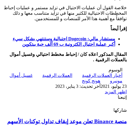
خلاصة القول أن عمليات الاحتيال في تزايد مستمر و عمليات إحباط
المخططات الاحتيالية للكثير منها في تزايد متناسب معها و ذلك
توافقاً مع أهمية هذا الأمر للمنصات و للمستخدمين.
إقرأ أيضاً
مستشار مالي: Dogecoin احتيالية وستنتهي بشكل سيء
أكبر عملية احتيال الكترونية ب 69 ألف حبة بيتكوين
المقال المذكور اعلاه كان / إحباط مخطط احتيالي وغسيل أموال
بالعملات الرقمية .
الوسوم
أخبار العملات الرقمية
العملات الرقمية
غسيل أموال
مونيرو
هونج كونج
23 يوليو، 2021
آخر تحديث: 3 يناير، 2023
اظهر المزيد
إتبعنا
شاركها
‫X
تيلقرام
لينكدإن
واتساب
ماسنجر
ماسنجر
فيسبوك
بينتيريست
منصة
منصة Binance تعلن موعد إيقاف تداول توكنات الأسهم
Binance