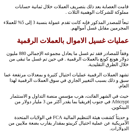
قامت العصابة بعد ذلك بتصريف العملات خلال ثمانية حسابات
مملوكة للشركات الوهمية الثلاث .
تبعاً للمصدر المذكور فإنه كانت تقدم عمولة بنسبة 3 إلى 5% للعملاء
المجرمين مقابل غسل أموالهم.
عمليات غسيل الاموال بالعملات الرقمية
وفقاً للمصادر فقد تم غسل ما يعادل مجموعه الإجمالي 880 مليون
دولار هونغ كونغ بالعملات الرقمية . في حين تم غسل ما تبقى من
خلال الطرق التقليدية.
تشهد العملات الرقمية عمليات احتيال كثيرة و بمعدلات مرتفعة عما
سبق و ذلك بسبب التغيير الجاري في سوق العملات الرقمية لهذا
العام.
حيث في الشهر الفائت، هرب مؤسس منصة التداول و الاستثمار
Africrypt في جنوب إفريقيا بما يقدر أكثر من 3 مليار دولار من
البيتكوين.
و حديثاً كشفت هيئة التنظيم المالية FCA في الولايات المتحدة
الأمريكية عن عملية احتيال كريبتو بمقدار يقارب بضعة ملايين من
الدولارات.