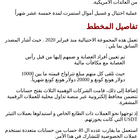
من العائدات الأمريكية.
عملية احتيال و غسيل أموال استمرت لمدة خمسة عشر شهراً
تفاصيل المخطط
تعمل هذه المجموعة الاحتيالية منذ فبراير 2020 . حيث أشار المصدر
السابق بما يلي :
تم تعيين أفراد العصابة و ضمهم إليها من قبل رأس
العصابة مع مكافآت مالية
حيث تلقى كل منهم مبلغ تتراواح قيمته ما بين 10000
دولار هونغ كونغ و 20000 دولار هونغ كونغ شهرياً.
إضافةً إلى ذلك، قامت الشركات الوهمية الثلاث بفتح حسابات
تتضمن محافظ إلكترونية عبر منصة تداول محلية للعملات الرقمية
المشفرة.
إذ توجهوا نحو العملات ذات الطابع الخاص و استبدلوها بعملات التيثر
USDT التي كانت بحوزتهم.
استعمل ما يقارب عدده ال 40 حساب من حسابات متعددة تستخدم
عملات الخصوصية للتشارك في هذا الأمر.