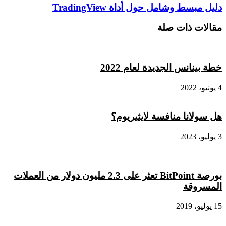
تعلن
دليل
دليل مبسط وشامل حول أداة TradingView
موعد
مبسط
إيقاف
وشامل
مقالات ذات صلة
تداول
حول
توكنات
أداة
الأسهم
TradingView
خطة بينانس الجديدة لعام 2022
4 يونيو، 2022
هل سولانا منافسة لايثيريوم؟
3 يوليو، 2023
بورصة BitPoint تعثر على 2.3 مليون دولار من العملات
المسروقة
15 يوليو، 2019