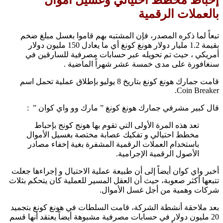
بالعملات الرقمية
تبعاً لما ذكره المصدر، فإن المشتبه بهم قاموا بغسل مبلغ ضخم
بقيمة 1.2 مليار دولار هونغ كونغ أي ما يعادل 150 مليون دولار
أمريكي ، حيث تم تحويله عبر حسابات مصرفية للسارقين في
سنغافورة على مدى خمسة عشر شهراً الماضية .
قامت جمارك هونغ كونغ بتاريخ 8 يوليو بإطلاق عملية تحمل اسم
Coin Breaker.
قال كبير مشرفي جمارك هونغ كونغ ” مارك وو واي كوان ” :
تعد هذه المرة الأولى التي تقوم بها هونج كونج بإحباط
مخطط احتيالي و تفكيك عصابة مختصة بغسيل الأموال
باستخدام العملات الرقمية المشفرة بغية إخفاء مصادر
الأصول الرقمية الإجرامية.
أخبر واي كوان أيضاً إلى أن طبيعة عملية الاحتيال و إجراءها جعلت
تتبعها أكثر صعوبة، حيث أن العقل المسير للعملية كان يتحكم بثلاث
شركات وهمية من أجل غسل الأموال.
بعد ملاحقة أنشطة الشركة، قامت السلطات في هونغ كونغ بتجميد
20 مليون دولار في حسابات مصرفية مشبوهة أيضاً يعتقد أنها قسم