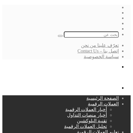
فيسبوك
‫X
لينكدإن
انستقرام
بحث
عن
تعرّف علينا من نحن
إتصل بنا – Contact Us
سياسة الخصوصية
بحث
عن
القائمة
الصفحة الرئيسية
العملات الرقمية
أخبار العملات الرقمية
أخبار منصات التداول
تقنية البلوكشين
تحليل العملات الرقمية
تعليم العملات الرقمية