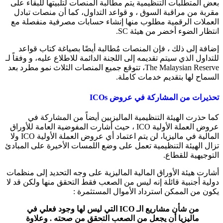
بعض المتطلبات التنظيمية يتم مطالبة المنصات لتلبيتها للبقاء على
مقربة من مراقبة السوق ، و قواعد التداول، كما أن منصات تبادل
العملات الرقمية مطلوب منها إنشاء حسابات مصرفية منفصلة مع
انتظار الضوء أخضر من هيئة SC.
إضافة إلى ذلك ، فإن المنصات مُطالبة أيضًا بصياغة كتاب قواعد
للتداول الذي سيتم تقديمه إلى اللجنة الدائمة للاطلاع عليه، و وفقاً لـ
The Malaysian Reserve، تتوقع جميع المنصات الثلاث نمو مطرد بعد
السماح لها بتقديم خدمات كاملة.
تحذيرات من المشاركة في عروض
ICOs
كما حذرت الهيئة التنظيمية الماليزيين أيضاً من المشاركة في
عروض العملة الأولية ICO ، حيث أشارت المفوضية العامة للأوراق
المالية في ماليزيا، لن يتم اعتماد أي عروض العملة الأولية ICO ولا
تزال الهيئة التنظيمية تعمل على وضع اللمسات الأخيرة على المبادئ
التوجيهية للقطاع.
أشارت هيئة الأوراق المالية الماليزية على وجه التحديد إلى منظمات
دولية أجنبية قائلة إنه ليس من الصعب فقط التحقق منها ولكن قد لا
يكون من الممكن استرداد الأموال المستثمرة :
من شأن مشاريع الـ
ICO
التي ليس لها وجود فعلي في
ماليزيا أن يجعل من الصعب التحقق من صحته . وعلاوة