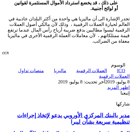
على ذلك ، قد يخضع استرداد الأموال المستثمرة لقوانين
أو لوائح أجنبية
.
تجدر الإشارة الى أن ماليزيا هي واحدة من أكثر البلدان جاذبية في
العالم لحيازة العملات الرقمية ، وذلك لأن مالكي أصول العملات
الرقمية ليسوا مطالبين بدفع ضريبة أرباح رأس المال عندما ترتفع
قيمة ممتلكاتهم ، لأن معاملات العملة الرقمية الأخرى في ماليزيا
معفاة من الضرائب.
CCN
الوسوم
ICO
العملات الرقمية
ماليزيا
منصات تداول
العملات الرقمية
8 يوليو، 2019
آخر تحديث: 8 يوليو، 2019
اظهر المزيد
إتبعنا
شاركها
‫X
تيلقرام
لينكدإن
واتساب
ماسنجر
ماسنجر
فيسبوك
بينتيريست
مدير
مدير بالبنك المركزي الأوروبي يدعو لإتخاذ إجراءات
بالبنك
تنظيمية سريعة بشأن ليبرا
المركزي
الأوروبي