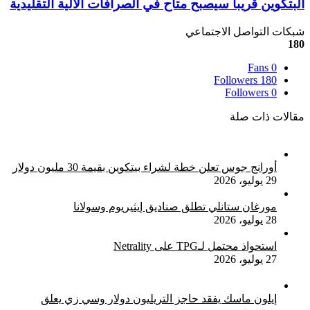
البتكوين
البتكوين قريبا سيصبح متاح في الصرافات الآلية التقليدية
يدعو
قريبا
لإتخاذ
سيصبح
شبكات التواصل الاجتماعي
إجراءات
متاح
180
تنظيمية
في
سريعة
Fans
0
الصرافات
بشأن
Followers
180
الآلية
ليبرا
Followers
0
التقليدية
مقالات ذات صلة
أورانج جوس تعلن خطة لشراء بيتكوين بقيمة 30 مليون دولار
29 يوليو، 2026
مورغان ستانلي تطلق صناديق إيثيريوم وسولانا
28 يوليو، 2026
استحواذ محتمل لـTPG على Netrality
27 يوليو، 2026
إيلون ماسك يفقد حاجز التريليون دولار وسي زي يعلق