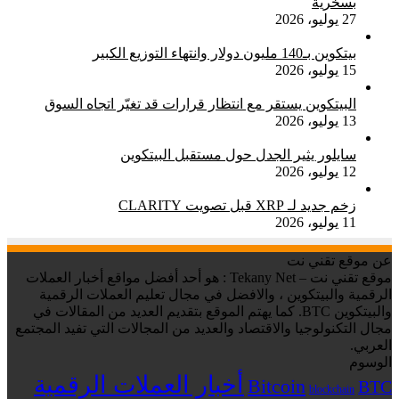
بسخرية
27 يوليو، 2026
بيتكوين بـ140 مليون دولار وانتهاء التوزيع الكبير
15 يوليو، 2026
البيتكوين يستقر مع انتظار قرارات قد تغيّر اتجاه السوق
13 يوليو، 2026
سايلور يثير الجدل حول مستقبل البيتكوين
12 يوليو، 2026
زخم جديد لـ XRP قبل تصويت CLARITY
11 يوليو، 2026
عن موقع تقني نت
موقع تقني نت – Tekany Net : هو أحد أفضل مواقع أخبار العملات
الرقمية والبيتكوين ، والافضل في مجال تعليم العملات الرقمية
والبيتكوين BTC. كما يهتم الموقع بتقديم العديد من المقالات في
مجال التكنولوجيا والاقتصاد والعديد من المجالات التي تفيد المجتمع
العربي.
الوسوم
أخبار العملات الرقمية
Bitcoin
BTC
blockchain