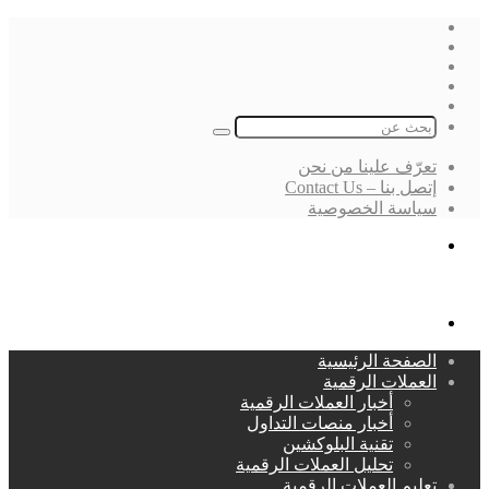
فيسبوك
‫X
لينكدإن
انستقرام
بحث
عن
تعرّف علينا من نحن
إتصل بنا – Contact Us
سياسة الخصوصية
بحث
عن
القائمة
الصفحة الرئيسية
العملات الرقمية
أخبار العملات الرقمية
أخبار منصات التداول
تقنية البلوكشين
تحليل العملات الرقمية
تعليم العملات الرقمية