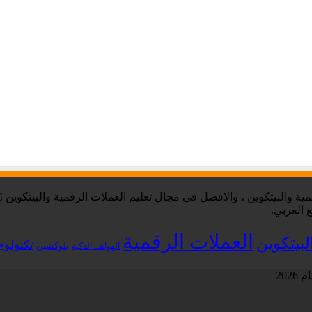
 العربي.
العملات الرقمية
لبيتكوين
تكنولوج
بلوكشين
الهواتف الذكية
202