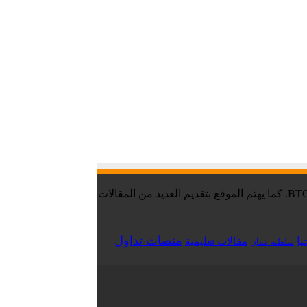
موقع تقني نت – Tekany Net : هو أحد أفضل مواقع أخبار العملات الرقمية والبيتكوين ، والافضل في مجال تعليم العملات الرقمية والبيتكوين BTC. كما يهتم الموقع بتقديم العديد من المقالات
منصات تداول
يا
مقالات تعليمية
سلطنة عمان