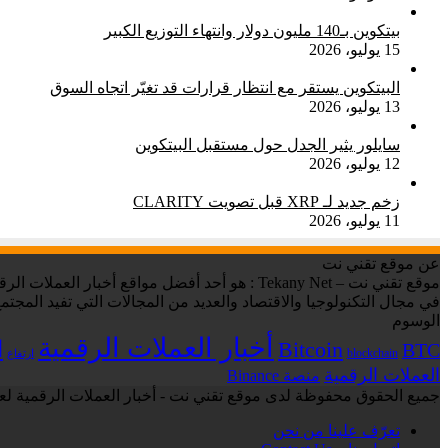
بيتكوين بـ140 مليون دولار وانتهاء التوزيع الكبير
15 يوليو، 2026
البيتكوين يستقر مع انتظار قرارات قد تغيّر اتجاه السوق
13 يوليو، 2026
سايلور يثير الجدل حول مستقبل البيتكوين
12 يوليو، 2026
زخم جديد لـ XRP قبل تصويت CLARITY
11 يوليو، 2026
عن موقع تقني نت
في مجال التكنولوجيا والاقتصاد والعديد من المجالات التي تفيد المجتمع
الوسوم
أخبار العملات الرقمية
ا
Bitcoin
BTC
blockchain
ارتفاع
العملات الرقمية
منصة Binance
جميع الحقوق محفوظة لدى موقع تقني نت - أخبار العملات الرقمية لعام 6
تعرّف علينا من نحن