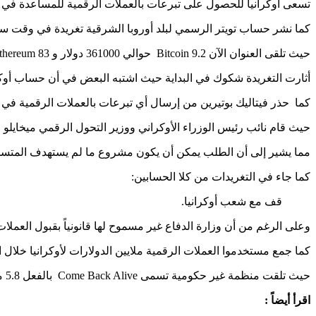
تسعى أوكرانيا للحصول على تبرعات بالعملات الرقمية للمساعدة في 
كما نشر حساب تويتر الرسمي لبلد أوروبا الشرقية تغريدة في وقت سابق اليوم أعلن فيها أنه يقبل الآن كل من tcoin
حيث تلقى العنوان الآن 9.2 Bitcoin حوالي 361000 دولار و 83 Ethereum حوالي 232000 دولار وحوالي 20000دولار من الأصول الرقمية الأخرى.
أثارت التغريدة شكوك في البداية حيث اشتبه البعض في أن حساب أوكران
كما حذر فيتاليك بوتيرين من إرسال أي تبرعات بالعملات الرقمية في 
حيث قام نائب رئيس الوزراء الأوكراني ووزير التحول الرقمي ميخايلو 
مما يشير إلى أن الطلب يمكن أن يكون مشروع ما لم يستهدف المتسللو
كما جاء في التغريدات من كلا الحسابين:
قف مع شعب أوكرانيا.
وعلى الرغم من أن وزارة الدفاع غير مسموح لها قانونياً بقبول العملات الرقمية، الا
كما جمع مستخدموا العملات الرقمية ملايين الدولارات لأوكرانيا خلال ال
حيث تلقت منظمة غير حكومية تسمى Come Back Alive بالفعل 5.8 مليون دولار في البيتكوين، كما أطلق المتحمسون Ethereum DAO ما يسمى UkraineDAO في محاولة لجمع الأموال.
اقرأ أيضاً :