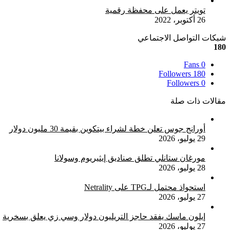
تويتر يعمل على محفظة رقمية
26 أكتوبر، 2022
شبكات التواصل الاجتماعي
180
Fans
0
Followers
180
Followers
0
مقالات ذات صلة
أورانج جوس تعلن خطة لشراء بيتكوين بقيمة 30 مليون دولار
29 يوليو، 2026
مورغان ستانلي تطلق صناديق إيثيريوم وسولانا
28 يوليو، 2026
استحواذ محتمل لـTPG على Netrality
27 يوليو، 2026
إيلون ماسك يفقد حاجز التريليون دولار وسي زي يعلق بسخرية
27 يوليو، 2026