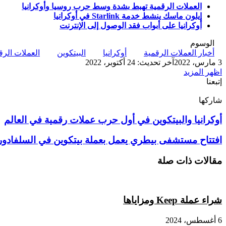
العملات الرقمية تهبط بشدة وسط حرب روسيا وأوكرانيا
إيلون ماسك ينشط خدمة Starlink في أوكرانيا
أوكرانيا على أبواب فقد الوصول إلى الإنترنت
الوسوم
أخبار العملات الرقمية
أوكرانيا
البيتكوين
العملات الرق
3 مارس، 2022
آخر تحديث: 24 أكتوبر، 2022
اظهر المزيد
إتبعنا
شاركها
‫X
تيلقرام
لينكدإن
واتساب
ماسنجر
ماسنجر
فيسبوك
بينتيريست
أوكرانيا
أوكرانيا والبيتكوين في أول حرب عملات رقمية في العالم
والبيتكوين
في
افتتاح
افتتاح مستشفى بيطري يعمل بعملة بيتكوين في السلفادور
أول
مستشفى
حرب
بيطري
مقالات ذات صلة
عملات
يعمل
رقمية
بعملة
في
بيتكوين
العالم
في
شراء عملة Keep ومزاياها
السلفادور
6 أغسطس، 2024