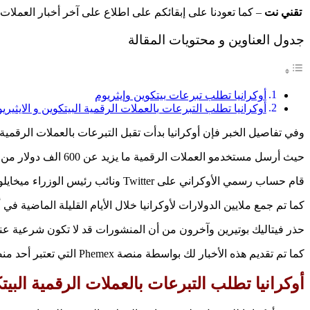
تقني نت
– كما تعودنا على إبقائكم على اطلاع على آخر أخبار العملات 
جدول العناوين و محتويات المقالة
أوكرانيا تطلب تبرعات بيتكوين وإيثريوم
أوكرانيا تطلب التبرعات بالعملات الرقمية البيتكوين و الايثيري
وفي تفاصيل الخبر فإن أوكرانيا بدأت تقبل التبرعات بالعملات الرقمية
حيث أرسل مستخدمو العملات الرقمية ما يزيد عن 600 الف دولار من البيتكوين Bitcoin وايثيريوم Ethereum وغيرها من الأصول الرقمية حتى تاريخ الأمس 02 مارس 2022.
قام حساب رسمي الأوكراني على Twitter ونائب رئيس الوزراء ميخايلو فيدوروف بالتغريد طالبين الحصول على تبرعات من البيتكوين Bitcoin وايثيريوم Ethereum.
كما تم جمع ملايين الدولارات لأوكرانيا خلال الأيام القليلة الماضية 
حذر فيتاليك بوتيرين وآخرون من أن المنشورات قد لا تكون شرعية عن
كما تم تقديم هذه الأخبار لك بواسطة منصة Phemex التي تعتبر أحد منصات التداول بالعقود المستقبلية.
أوكرانيا
تطلب
التبرعات بالعملات الرقمية البيتك