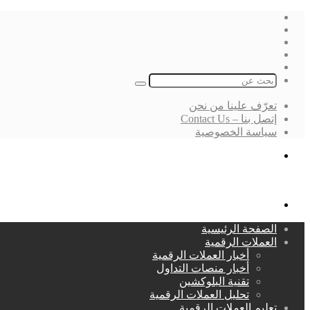
فيسبوك
‫X
لينكدإن
انستقرام
بحث
عن
تعرّف علينا من نحن
إتصل بنا – Contact Us
سياسة الخصوصية
بحث
عن
القائمة
الصفحة الرئيسية
العملات الرقمية
أخبار العملات الرقمية
أخبار منصات التداول
تقنية البلوكشين
تحليل العملات الرقمية
تعليم العملات الرقمية