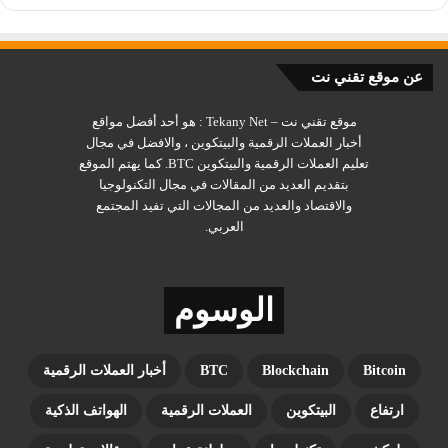
وتبلغ نسبة السعر إلى الربحية 87.69، في حين بلغت نسبة السعر إلى
الربحية الآجلة لسنة واحدة 57.44.
عن موقع تقني نت
والجدير بالذكر أن الشركة لديها عائد حالي قدره 1.43٪ وأرباحها
موقع تقني نت – Tekany Net : هو أحد أفضل مواقع
السنوية تبلغ 0.50 دولار.
أخبار العملات الرقمية والبيتكوين ، والافضل في مجال
تعليم العملات الرقمية والبيتكوين BTC. كما يهتم الموقع
بتقديم العديد من المقالات في مجال التكنولوجيا
أهم 5 أسهم للذكاء الاصطناعي AI
والاقتصاد والعديد من المجالات التي تفيد المجتمع
العربي.
ومع ذلك، انخفض سعر سهم INTC بنسبة تزيد عن 28% منذ بداية
العام، مما أتاح فرصة شراء للمستثمرين الأذكياء بسعر أقل.
الوسوم
والآن، ينتظر المستثمرون بفارغ الصبر أن تنشر شركة إنتل نتائجها
المالية للربع الأول من العام المالي 2024 في 25 أبريل، بعد إغلاق
السوق.
Bitcoin
Blockchain
BTC
أخبار العملات الرقمية
ارتفاع
البيتكوين
العملات الرقمية
الهواتف الذكية
شركة مايكروسوفت ( MSFT)