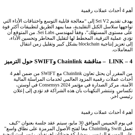
أهم 4 أحداث عملات رقمية
يهدف تقديم Sei V2 إلى “معالجة قابلية التوسع واختناقات الأداء التي
تواجهها سلاسل الكتل التقليدية، مما يمهد الطريق لتطبيقات أكثر قوة
على مستوى المستهلك”، وفقاً لمهندسي Sei Labs. من المتوقع أن
تؤدي عملية الترقية، المخطط لها لتقليل المخاطر وتحسين الأداء،
إلى تعزيز إنتاجية blockchain بشكل كبير وتقليل زمن انتقال
المعاملات.
4 – LINK – مناقشة Chainlink وSWIFT حول الترميز
من المقرر أن يحتل تعاون Chainlink مع SWIFT من ضمن أهم 4
أحداث عملات رقمية المزود العالمي لخدمات المراسلة المالية
الآمنة، مركز الصدارة في مؤتمر Consensys 2024 في أوستن،
تكساس. وتنتشر التكهنات بأن هذه الشراكة قد تؤدي إلى إعلان
رئيسي آخر.
أهم 4 أحداث عملات رقمية
في يوم الخميس الموافق 30 مايو، سيتم عقد جلسة بعنوان “كيف
تعمل Swift وChainlink معاً لفتح الأصول المرمزة على نطاق واسع”
على المسرح الرئيسي، بمشاركة جوناثان إهرنفيلد، رئيس استراتيجية