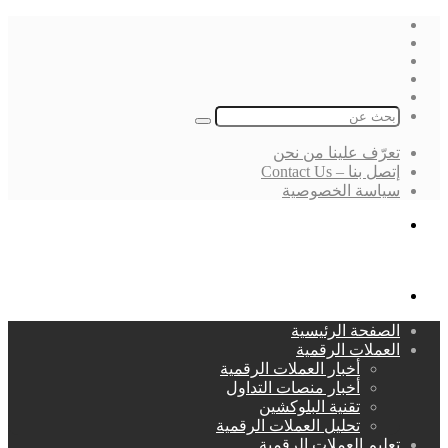
فيسبوك
‫X
لينكدإن
انستقرام
بحث
عن
تعرّف علينا من نحن
إتصل بنا – Contact Us
سياسة الخصوصية
بحث
عن
القائمة
الصفحة الرئيسية
العملات الرقمية
أخبار العملات الرقمية
أخبار منصات التداول
تقنية البلوكشين
تحليل العملات الرقمية
تعليم العملات الرقمية