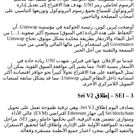
الرسوم لحاملي رمز UNI. يهدف هذا الاقتراح إلى تعديل إدارة
البروتوكول للسماح بجمع رسوم البروتوكول وتوزيعها التناسبي على
أصحاب المصلحة والناخبين.
أوضحت إيرين كوين، رئيسة الحوكمة في مؤسسة Uniswap، أن
“الحفاظ على هذه الريادة [في السوق] سيصبح أكثر صعوبة. […] من
أجل البقاء والازدهار بطريقة محايدة بشكل موثوق، تحتاج Uniswap
Governance إلى استخدام رأس مالها المالي والفني من حيث
السمعة والتقنية من أجل الخير.
عندما تم الإعلان عنها في فبراير، شهدت UNI زيادة حادة في
الأسعار بنسبة 40%، مما يشير إلى موافقة السوق القوية. يمكن أن
تمثل الموافقة على هذا الاقتراح تحولاً كبيراً نحو حوافز اقتصادية أكثر
استدامة داخل النظام البيئي Uniswap، مما قد يشكل سابقة لمنصات
التمويل اللامركزي الأخرى.
3 – SEI – إطلاق Sei V2
يصادف اليوم إطلاق Sei V2، وهي ترقية طموحة تعمل على تحويل
Sei blockchain إلى جهاز Ethereum افتراضي (EVM) عالي الأداء
ومتوازي. تتضمن هذه الترقية، التي يحكمها حاملو رموز SEI، مراحل
متعددة: الموافقة الأولية على الإدارة، وإطلاق ألفا لتحقيق الاستقرار،
والتنفيذ النهائي بمجرد اعتبار جميع الأنظمة مستقرة وفعالة.