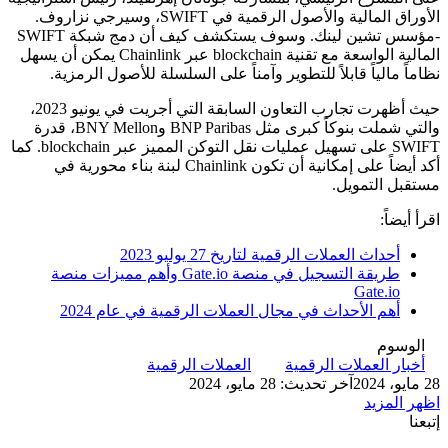
الأوراق المالية والأصول الرقمية في SWIFT، وسيرجي نزاروف.
-مؤسس تشين لينك. وسوف يستكشف كيف أن دمج شبكة SWIFT
المالية الواسعة مع تقنية blockchain عبر Chainlink يمكن أن يسهل
نظاماً مالياً قابلاً للتطوير وآمناً على السلسلة للأصول الرمزية.
حيث أظهرت تجارب التعاون السابقة التي أجريت في يونيو 2023،
والتي شملت بنوكاً كبرى مثل BNP Paribas وBNY Mellon، قدرة
SWIFT على تسهيل عمليات نقل التوكن المميز عبر blockchain. كما
أكد أيضاً على إمكانية أن تكون Chainlink لبنة بناء محورية في
مستقبل التمويل.
اقرأ أيضاً:
أحداث العملات الرقمية لتاريخ 27 يوليو 2023
طريقة التسجيل في منصة Gate.io وأهم مميزات منصة
Gate.io
أهم الأحداث في مجال العملات الرقمية في عام 2024
الوسوم
أخبار العملات الرقمية
العملات الرقمية
28 مايو، 2024
آخر تحديث: 28 مايو، 2024
اظهر المزيد
إتبعنا