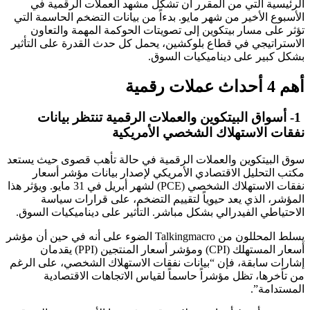
الرئيسية التي من المقرر أن تشكل مشهد العملات الرقمية في
الأسبوع الأخير من شهر مايو. بدءاً من بيانات التضخم الحاسمة التي
تؤثر على مسار بيتكوين إلى تصويتات الحوكمة المهمة والتعاون
الاستراتيجي في قطاع بلوكشين، يحمل كل حدث القدرة على التأثير
بشكل كبير على ديناميكيات السوق.
أهم 4 أحداث عملات رقمية
1- أسواق البيتكوين والعملات الرقمية تنتظر بيانات
نفقات الاستهلاك الشخصي الأمريكية
سوق البيتكوين والعملات الرقمية في حالة تأهب قصوى حيث يستعد
مكتب التحليل الاقتصادي الأمريكي لإصدار بيانات مؤشر أسعار
نفقات الاستهلاك الشخصي (PCE) لشهر أبريل في 31 مايو. ويؤثر هذا
المؤشر، الذي يعد حيوياً لتقييم التضخم، على قرارات سياسة
الاحتياطي الفيدرالي بشكل مباشر. التأثير على ديناميكيات السوق.
يسلط المحللون من Talkingmacro الضوء على أنه في حين أن مؤشر
أسعار المستهلك (CPI) ومؤشر أسعار المنتجين (PPI) يقدمان
إشارات سابقة، فإن “بيانات نفقات الاستهلاك الشخصي، على الرغم
من تأخرها، تظل مؤشراً حاسماً لقياس الاتجاهات الاقتصادية
المستدامة”.