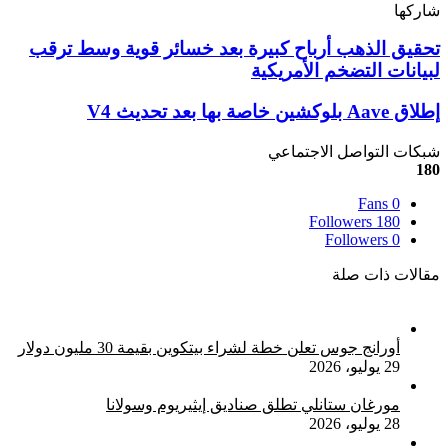
شاركها
‫X
تيلقرام
لينكدإن
واتساب
ماسنجر
ماسنجر
فيسبوك
بينتيريست
تحقيق
تحقيق الذهب أرباح كبيرة بعد خسائر قوية وسط ترقب
الذهب
لبيانات التضخم الأمريكية
أرباح
كبيرة
إطلاق
إطلاق Aave بلوكشين خاصة بها بعد تحديث V4
بعد
Aave
خسائر
بلوكشين
شبكات التواصل الاجتماعي
قوية
خاصة
180
وسط
بها
ترقب
Fans
0
بعد
لبيانات
Followers
180
تحديث
التضخم
Followers
0
V4
الأمريكية
مقالات ذات صلة
أورانج جوس تعلن خطة لشراء بيتكوين بقيمة 30 مليون دولار
29 يوليو، 2026
مورغان ستانلي تطلق صناديق إيثيريوم وسولانا
28 يوليو، 2026