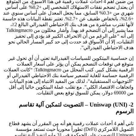
من ضمن أهم 4 أحداث عملات رقمية في هذا الأسبوع، من المتوقع
أن يعتدل تضخم نفقات الاستهلاك الشخصي إلى +0.2% على أساس
شهري من +0.3% السابق، مما يجعل المعدل على أساس سنوي عند
+2.6%، بانخفاض طفيف عن +2.7%. تعتبر نقطة البيانات هذه حاسمة
لأنها تقترب مباشرة من هدف بنك الاحتياطي الفيدرالي البالغ 2٪،
مما يشير إلى أن التضخم قد يهدأ. وأشار محللون من Talkingmacro
إلى أنه “على الرغم من أن الانحراف الكبير قد يؤدي إلى تحفيز
التقلبات، إلا أن الأسواق قد حددت إلى حد كبير المسار الحالي نحو
هدف الاحتياطي الفيدرالي”.
إن حساسية البيتكوين للسياسات الفيدرالية تعني أن أي تحول غير
متوقع في توقعات التضخم يمكن أن يؤثر على أسعار العملات
الرقمية بشكل كبير. كتب المحلل من Talkingmacro: “كانت العملات
الرقمية حساسة للغاية لتسعير سياسة بنك الاحتياطي الفيدرالي أو
“التوجيهات المستقبلية”، لذلك من المفيد الانتباه إلى هذه البيانات
واتجاهات الاقتصاد الكلي”. مع تقلب عملة البيتكوين حالياً إلى أقل
من 69000 دولار، يمكن للسوق توقع بعض التقلبات.
2- Uniswap (UNI) – التصويت لتمكين آلية تقاسم
الرسوم
ثاني أهم 4 أحداث عملات رقمية هو أنه من المقرر أن يشهد قطاع
التمويل اللامركزي (DeFi) تطوراً محورياً حيث تستعد مؤسسة
Uniswap للتصويت على الحوكمة في 31 مايو لتنفيذ آلية تقاسم