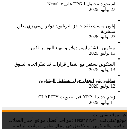
استحواذ محتمل لـTPG على Netrality
27 يوليو، 2026
إيلون ماسك يفقد حاجز التريليون دولار وسي زي يعلق
بسخرية
27 يوليو، 2026
بيتكوين بـ140 مليون دولار وانتهاء التوزيع الكبير
15 يوليو، 2026
البيتكوين يستقر مع انتظار قرارات قد تغيّر اتجاه السوق
13 يوليو، 2026
سايلور يثير الجدل حول مستقبل البيتكوين
12 يوليو، 2026
زخم جديد لـ XRP قبل تصويت CLARITY
11 يوليو، 2026
عن موقع تقني نت
موقع تقني نت – Tekany Net : هو أحد أفضل مواقع أخبار العملات
الرقمية والبيتكوين ، والافضل في مجال تعليم العملات الرقمية