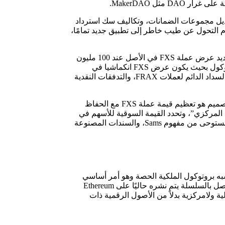
إدارتها بنشاط، قل الخلاف حولها والعوامل الوحيدة التي يمكن إدارتها باستخدام FXS هي إضافة تعديل مجموعات الضمانات، وتكاليف سك استرداد
م التحول عن طيب خاطر إلى تطبيق جديد تمامًا،
عملة FXS لديه القدرة على الجانب الصعودي والهبوط للنظام مع استقرار تقلبات دلتا في القيمة باستمرار بعيدًا عن رمز FRAX نفسه، تم تحديد عرض عملة FXS في الأصل عند 100 مليون
عملة عند التكوين، ولكن من المتوقع أن تكون الكمية المتداولة انكماشية حيث يتم سكب FRAX بنسب خوارزمية متزايدة، وتم تصميم البروتوكول بحيث يكون عرض FXS انكماشيا في
المقام الأول طالما نما الطلب على FRAX، ويجب تقدير القيمة السوقية لـ عملة FXS على أنه صافي توليد القيمة المتوقع في المستقبل من السداد الدائم لعملات FRAX، والتدفقات النقدية
وعلاوة على ذلك ومع ارتفاع القيمة السوقية لشركة FXS، تزداد أيضًا قدرة النظام على الحفاظ على ثبات FRAX، ونتيجة لذلك الهدف في التصميم هو تعظيم قيمة عملة FXS مع الحفاظ
نك المركزي”، وتحدد القيمة السوقية للأسهم في
أي وقت الحد الأقصى للمبلغ الذي يمكن خفض المعروض من العملة، “وبالمثل فإن بروتوكول Frax هو نموذج هجين (كسري) لأسهم الملكية، مستوحى من مفهوم Sams، والسندات المصنوعة
اولنا العملة المستقرة و FRAX ورمز الحوكمة وهو عملة FXS الذي يتحكم في ملكية البروتوكول وتدفق الإيرادات، وعملة FXS تشبه بروتوكول الملكية الحصة وهو أمر أساسي
مالي منفصل، وبروتوكول Frax هو أول نظام ثابت للعملات يعتمد على خوارزمية كسرية، Frax هو بروتوكول مفتوح المصدر وغير مصرح به متصل بالسلسلة يتم نشره حاليًا على Ethereum
موال خوارزمية قابلة للتطوير بدرجة عالية ولامركزية بدلاً من الأصول الرقمية ذات