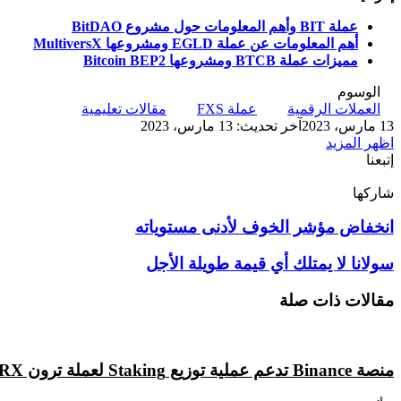
عملة BIT وأهم المعلومات حول مشروع BitDAO
أهم المعلومات عن عملة EGLD ومشروعها MultiversX
مميزات عملة BTCB ومشروعها Bitcoin BEP2
الوسوم
العملات الرقمية
عملة FXS
مقالات تعليمية
13 مارس، 2023
آخر تحديث: 13 مارس، 2023
اظهر المزيد
إتبعنا
شاركها
‫X
تيلقرام
لينكدإن
واتساب
ماسنجر
ماسنجر
فيسبوك
بينتيريست
انخفاض
انخفاض مؤشر الخوف لأدنى مستوياته
مؤشر
الخوف
سولانا
سولانا لا يمتلك أي قيمة طويلة الأجل
لأدنى
لا
مستوياته
يمتلك
مقالات ذات صلة
أي
قيمة
طويلة
الأجل
منصة Binance تدعم عملية توزيع Staking لعملة ترون TRX