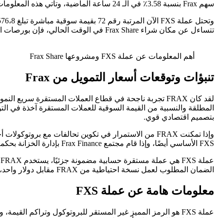
سهم Frax بنسبة 3.58٪ في الـ 24 ساعة الماضية، وتأتي هذه المعلومات وفقا لموقع
تتساءل عن مكان شراء Frax Share في الوقت الحالي، فإن بورصات العملات المشفرة الرئيسية للتداول في أسهم Frax Share الآن هي Binance و Deepcoin و Bybit و BTCEX و BingX.
أهم المعلومات عن عملة FXS ومشروعها Frax Share
تنبؤات وتوقعات أسعار التمويل من Frax
بتصميم اقتصادي قوي.
وإذا تمكنت FRAX من الاستمرار في تكوين تحالفات مع ب
FXS الأساسي أيضًا، وإذا قام مجتمع Frax Finance بإدارة الخزانة بحكمة، فقد تعود عملة FXS إلى أعلى مستوياتها على الإطلاق في المستقبل القريب.
ع
الضمان المطلوب لعمل نسخة احتياطية من FRAX مقابل دولار واحد، ويتم دعم FRAX جزئيًا بواسطة USDC، ثاني أكبر عملة مستقرة من حيث القيمة السوقية وجزئيًا من خلال عملة FXS.
معلومات هامة عن عملة FXS
عملة FXS هو الرمز المميز غير المستقر للبروتوكول وتراكم الق