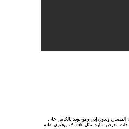
قر خوارزمي مع ميزات مفتوحة المصدر، وبدون إذن وموجودة بالكامل على
السلسلة، وسرعان ما أصبح أحد أبرز بروتوكولات السوق، وهدف Frax هو تقديم أموال خوارزمية قابلة للتطوير ولامركزية في الأصول الرقمية ذات العرض الثابت مثل Bitcoin، ويحتوي نظام