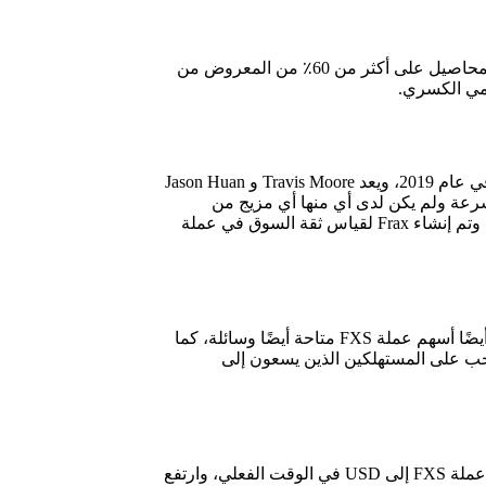
بروتوكول Frax هو عملة مستقرة يحركها المجتمع مع تصميم فريد من نوعه، وعلى مدى عدد من السنوات يحصل موفرو السيولة ومزارعي المحاصيل على أكثر من 60٪ من المعروض من
تم إنشاء بروتوكول Frax بواسطة مطور البرامج الأمريكي Sam Kazemian، الذي اقترح لأول مرة مفهوم عملة مستقرة ذات خوارزمية جزئية في عام 2019، ويعد Travis Moore و Jason Huan
ايد بسرعة ولم يكن لدى أي منها أي مزيج من
السياسة النقدية الخوارزمية والضمانات، والتجارب مع السياسة النقدية الخوارزمية بالكامل قد فشلت أو توقفت بسبب الافتقار إلى قوة الجر، وتم إنشاء Frax لقياس ثقة السوق في عملة
العملة المستقرة FXS متاحة في العديد من البورصات الرئيسية ومنصات DeFi مثل Uniswap و DEXes، والرموز المميزة للعملة المستقرة وأيضًا أسهم عملة FXS متاحة أيضًا وسائلة، كما
تثمرين المهتمين بالحصول على حقوق الحوكمة في أول عملة مستقرة خوارزمية جزئية في العالم شراء أسهم Frax (FXS)، يجب على المستهلكين الذين يسعون إلى
السعر الحالي لـ Frax Share هو $ 7.75 USD، بحجم تداول على مدار 24 ساعة قدره $ 60،4 مليون دولار أمريكي USD، ويتم تحديث سعرنا من عملة FXS إلى USD في الوقت الفعلي، وارتفع