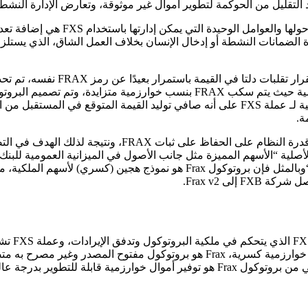
وكلما قل عدد المعايير التي يمكن للمجتمع 
 الضمانات النشطة أو إدخال الإنسان بخلاف العمل الشاق، الذي يستلز
ة.
ء الأصلية “الأسهم المميزة مثل جانب الأصول في الميزانية العمومية للب
حتى الآن تن
(مع إمكانية تنفيذ سلسلة عبر السلسلة في المستقبل)، والغرض النهائي من بروتوكول Frax هو توفير أ