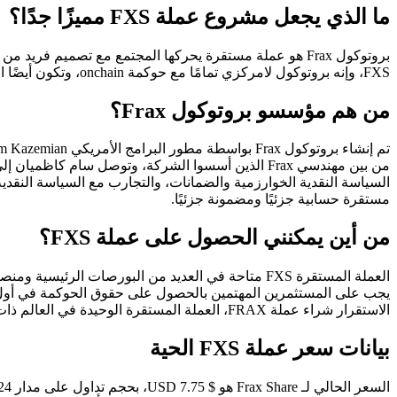
ما الذي يجعل مشروع عملة FXS مميزًا جدًا؟
FXS، وإنه بروتوكول لامركزي تمامًا مع حوكمة onchain، وتكون أيضًا العملة الأولى والوحيدة المستقرة التي تستخدم التصميم الهجين الخوارزمي الكسري.
من هم مؤسسو بروتوكول Frax؟
من بين مهندسي Frax الذين أسسوا الشركة، وتوصل سام
مستقرة حسابية جزئيًا ومضمونة جزئيًا.
من أين يمكنني الحصول على عملة FXS؟
الاستقرار شراء عملة FRAX، العملة المستقرة الوحيدة في العالم ذات الخوارزميات الجزئية.
بيانات سعر عملة FXS الحية