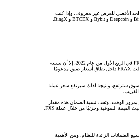
F الآن المرتبة رقم 72 بقيمة سوقية مباشرة تبلغ 576،8 مليون دولارًا أمريكيًا، والعرض المتداول هو 74،4 مليون عملة FXS، والحد الأقصى للعرض غير معروف، وإذا كنت
لقد كان FRAX تجربة ناجحة في قطاع العملات المستقرة سريع النمو، وعلى الرغم من أن البروتوكول شهد ركودًا في القيمة السوقية لـ FRAX في الربع الأول من عام 2022، إلا أن نسبته
المطلقة والنسبية من القيمة السوقية للعملات المستقرة آخذة في التوسع، وعلى الرغم من عدم نجاحها مثل أقرب منافس لها UST، فقد عملت FRAX داخل نطاق أسعار ضيق مدعومًا
لة السوق سترتفع، ونتيجة لذلك سيرتفع سعر عملة
نسبة الضمان التي تتغير بمرور الوقت، وتحدد نسبة الضمان هذه مقدار
جميع الضمانات الزائدة للنظام، ومن الأهمية