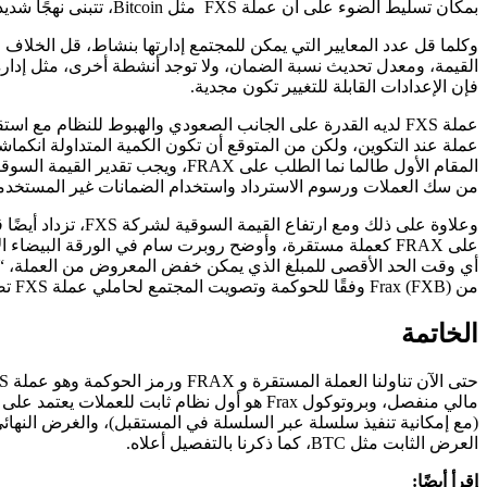
بمكان تسليط الضوء على أن عملة FXS مثل Bitcoin، تتبنى نهجًا شديد التقليل من الحوكمة لتطوير أموال غير موثوقة، وتعارض الإدارة النشطة على غرار DAO مثل MakerDAO.
القيمة، ومعدل تحديث نسبة الضمان، ولا توجد أنشطة أخرى، مثل إدارة
فإن الإعدادات القابلة للتغيير تكون مجدية.
من سك العملات ورسوم الاسترداد واستخدام الضمانات غير المستخدم
على FRAX كعملة مستقرة، وأوضح روبرت سام في الورقة البيضا
من Frax (FXB) وفقًا للحوكمة وتصويت المجتمع لحاملي عملة FXS تصل شركة FXB إلى Frax v2.
الخاتمة
العرض الثابت مثل BTC، كما ذكرنا بالتفصيل أعلاه.
إقرأ أيضًا: