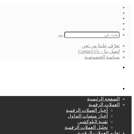
فيسبوك
‫X
لينكدإن
انستقرام
بحث
عن
تعرّف علينا من نحن
إتصل بنا – Contact Us
سياسة الخصوصية
بحث
عن
القائمة
الصفحة الرئيسية
العملات الرقمية
أخبار العملات الرقمية
أخبار منصات التداول
تقنية البلوكشين
تحليل العملات الرقمية
تعليم العملات الرقمية