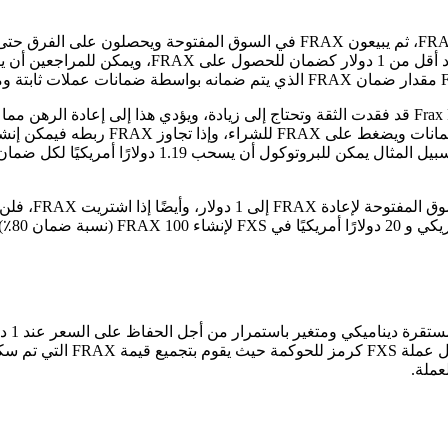
ربط عملتها وتتداول بأقل من 1 دولار، ويجب على Arbitrageurs 
وفائض الضمان هو ا
أودعتها
عند التكوين مع عدم وجود جدول زمني