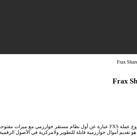
أهم المعلومات عن عملة FXS ومشوعها Frax Share، مشروع عملة FXS عبارة عن أول نظام مست