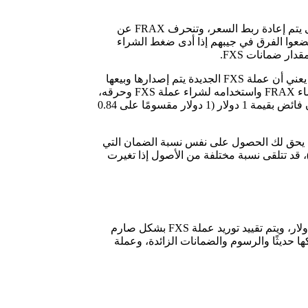
ويمكن للمراجعين إيداع 1 دولار في FXS وضمانات مستقرة لتصنيع FRAX، ثم يبيعون FRAX في السوق المفتوحة ويحصلون على الفرق حتى يتم إعادة ربط السعر، وتنحرف FRAX عن
استرداد أقل من 1 دولار كضمان للحصول على FRAX، ويمكن للمراجعين أن يضعوا الفرق في جيبهم إذا أدى ضغط الشراء
وإذا كانت قيمة FRAX أقل من 1 دولار فإن نسبة الضمان في Frax Finance قد فقدت الثقة وتحتاج إلى زيادة، ويؤدي هذا إلى إعادة الرهن مما يعني أن عملة FXS الجديدة يتم إصدارها وبيعها
بخصم من USDC (0.2٪ في الوقت الحالي)، وهذا النهج يرفع نسبة الضمانات ويضغط على FRAX للشراء، وإذا تجاوز FRAX ربطه فيمكن إنشاء FRAX واستخدامه لشراء عملة FXS وحرقه،
مع نسبة ضمان تبلغ 84٪ (0.84 دولارًا أمريكيًا مقابل 1 FRAX)، وعلى سبيل المثال يمكن للبروتوكول أن يسحب 1.19 دولارًا أمريكيًا لكل ضمان فائض بقيمة 1 دولار (1 دولار مقسومًا على 0.84
لمكافئ بالدولار لـ FRAX الذي يمكن بيعه في السوق المفتوحة لإعادة FRAX إلى 1 دولار، وأيضًا إذا اشتريت FRAX، فلن يحق لك الحصول على نفس نسبة الضمان التي
 في البداية، وافترض أنك أودعت 80 دولارًا أمريكيًا بالدولار الأمريكي و 20 دولارًا أمريكيًا في FXS لإنشاء 100 FRAX (نسبة ضمان 80٪)، قد تتلقى نسبة مختلفة من الأصول إذا تغيرت
نظرًا لسياستها النقدية الجزئية الخوارزمية فإن عرض عملة FRAX المستقرة ديناميكي ومتغير باستمرار من أجل الحفاظ على السعر عند 1 دولار، ويتم تقييد توريد عملة FXS بشكل صارم
 للتضخم في البروتوكول، وتعمل عملة FXS كرمز للحوكمة حيث يقوم بتجميع قيمة FRAX التي تم سكها حديثًا والرسوم والضمانات الزائدة، وعملة