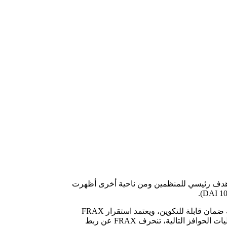
لات المستقرة التقليدية المدعومة بالضمانات مثل USDT، ليست لامركزية وهي هدف رئيسي للمنظمين ومن ناحية أخرى أظهرت
ويستخدم FRAX مفهوم الرمز المزدوج حيث يتم استخدام USDC ورمز حوكمة “عملة FXS” الخاص به لدعم عملته المستقرة جزئيًا مع نسبة ضمان قابلة للتكوين، ويعتمد استقرار FRAX
على تحفيز المراجعين بشكل صحيح، وإذا فقد FRAX ربطه لأي من الجانبين (لأعلى أو لأسفل) فيجب استعادته في أقرب وقت ممكن بسبب آليات الحوافز التالية، تنحرف FRAX عن ربط