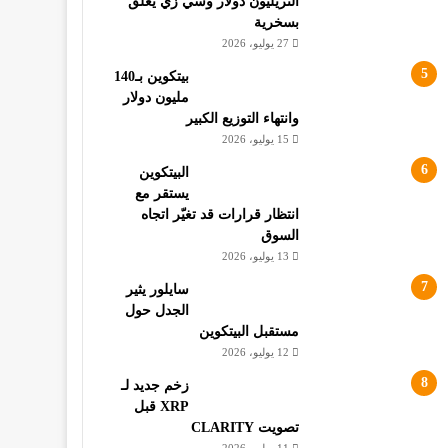
التريليون دولار وسي زي يعلق
بسخرية
27 يوليو، 2026
بيتكوين بـ140
مليون دولار
وانتهاء التوزيع الكبير
15 يوليو، 2026
البيتكوين
يستقر مع
انتظار قرارات قد تغيّر اتجاه
السوق
13 يوليو، 2026
سايلور يثير
الجدل حول
مستقبل البيتكوين
12 يوليو، 2026
زخم جديد لـ
XRP قبل
تصويت CLARITY
11 يوليو، 2026