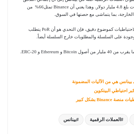
الخارجي عبر جميع البورصات بلغ 4.8 مليار دولار. وهذا يعني أن Binance تمثل66% من
الخارجة، بما يتماشى مع حصتها في السوق.
مع أرصدة الصرف وإثبات الاحتياطيات كموضوع دقيق، فإن التحدي هو أن PoR يتطلب
جودة على السلسلة والمطلوبات خارج السلسلة أيضاً.
 بينانس هي من الآليات المضمونة
بر احتياطي البيتكوين
Binanc بشكل كبير
العملات الرقمية
بينانس