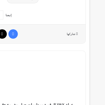
إتبعنا
فيسبو
شاركها
عملة
ZRX
الرقمية
ومعلومات
حول
مشروع
0x
عملة ZRX الرقمية ومعلومات حول مشروع 0x