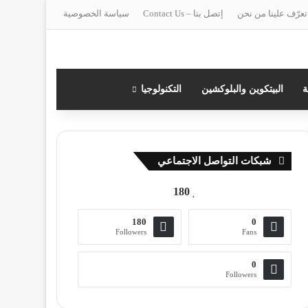
تعرّف علينا من نحن
إتصل بنا – Contact Us
سياسة الخصوصية
ة
البيتكوين والبلوكشين
التكنولوجيا
شبكات التواصل الاجتماعي
180
180
0
Followers
Fans
0
Followers