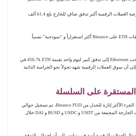
خلال أزمة FTX، سجلت بورصة العملات الرقمية أكبر تدفق صافٍ للخارج بلغ 61.4 ألف
وفي الوقت نفسه، فإن تدفقات ETH على Binance أكثر استقراراً و “نموذجية” نسبياً
تشير بيانات حجم إيداع وسحب Ethereum إلى تدفق كبير ليوم واحد بقيمة 456.7k ETH في
 إلى أن سوق العملات الرقمية شهد تحولاً نحو الحراسة الذاتية
 المستقرة على السلسلة
بالنسبة للعملات المستقرة، الجزء الأكثر إثارة للجدل من Binance FUD، تم تسجيل حوالي
3.2 مليار دولار من التدفقات الخارجة المجمعة من USDT و USDC و BUSD و DAI خلال
موال العملات الرقمية آمنة في بينانس إلى أن إجمالي التدفق