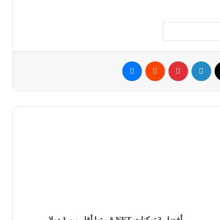
ك
‫X
لينكدإن
بينتيريست
ماسنجر
أفضل
3
توكنات
NFT
قيمتها
أقل
من
1
دولار
أفضل 3 توكنات NFT قيمتها أقل من 1 دولار