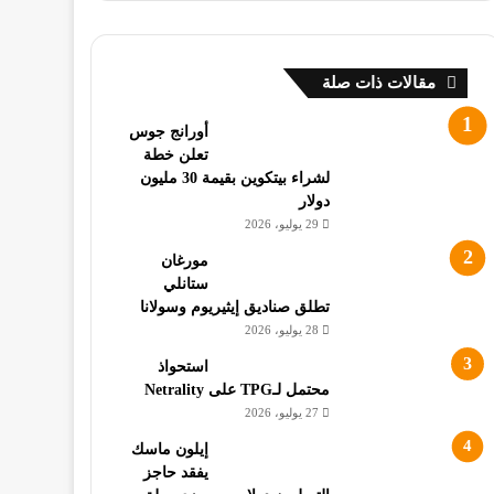
مقالات ذات صلة
أورانج جوس
تعلن خطة
لشراء بيتكوين بقيمة 30 مليون
دولار
29 يوليو، 2026
مورغان
ستانلي
تطلق صناديق إيثيريوم وسولانا
28 يوليو، 2026
استحواذ
محتمل لـTPG على Netrality
27 يوليو، 2026
إيلون ماسك
يفقد حاجز