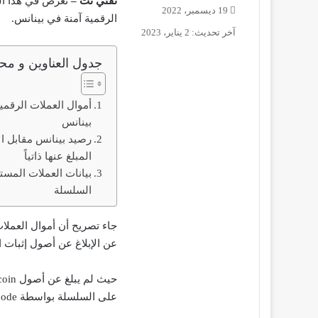
تقني نت –
نعرض في هذا الخ
19 ديسمبر، 2022
الرقمية آمنة في بينانس.
آخر تحديث: 2 يناير، 2023
جدول العناوين و محت
أموال العملات الرقمي
بينانس
رصيد بينانس مقابل ال
المبلغ عنها ذاتياً
بيانات العملات المس
السلسلة
عن الإبلاغ عن أصول إثبات الاح
على السلسلة بواسطة Glassnode.