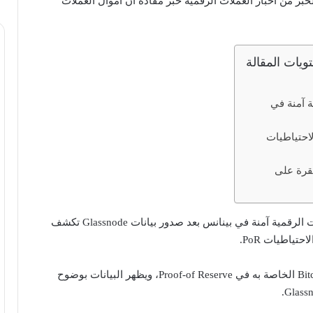
بر من أخبار العملات الرقمية خبر مفاده أن أموال العملات
ويات المقالة
ة آمنة في
احتياطيات
تقرة على
جاء تصريح أن أموال العملات الرقمية آمنة في بينانس بعد صدور بيانات Glassnode تكشف
تياطيات PoR.
حيث لم يبلغ عن أصول Bitcoin الخاصة به في Proof-of Reserve، ويظهر البيانات بوضوح