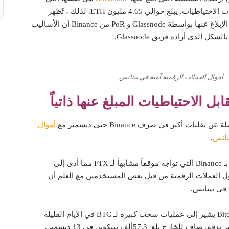
أبلغت عنها Binance في إثبات الاحتياطيات. يبلغ حوالي 4.65 مليون ETH. لذلك ، تُظهر
أرصدة ETH نفسها التي تم الإبلاغ عنها بواسطة Glassnode و PoR من Binance أن الأساليب
ل الذي أراده فريق Glassnode.
أموال العملات الرقمية آمنة في بينانس
ل الاحتياطيات المبلغ عنها ذاتياً
ات أكبر في صرف Binance حتى ديسمبر مع
أموال
نانس
.
ينتج هذا عن FUD المحيطة بـ Binance التي تواجه موقفاً مشابهاً لـ FTX مما أدى إلى
لعملات الرقمية من قبل بعض المستخدمين مع العلم أن
 في بينانس.
لكن حجم إيداع وسحب Bitcoin يشير إلى عمليات سحب كبيرة لـ BTC في الأيام القليلة
ارج بلغ 57.3ألف بيتكوين في 13 ديسمبر.