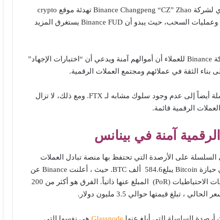
بينما يحاول الرئيس التنفيذي لشركة Binance Changpeng “CZ” Zhao تهدئة موقع crypto
Twitter بشأن صحته المالية وعمليات السحب، حيث يبدو أن Binance FUD يستغرق المزيد
يؤكد الرئيس التنفيذي لشركة Binance للعملاء أن أموالهم آمنة ويدعي أن “اختبارات الإجهاد”
 بناء الثقة في عملائهم ومجتمع العملات الرقمية.
أشارت البيانات على السلسلة أيضاً إلى عدم وجود سلوك مشابه لـ FTX. ومع ذلك، لا تزال
عملات الرقمية قائمة.
لرقمية آمنة في بينانس
يانات Glassnode على السلسلة على الأرصدة التي تحتفظ بها منصة تبادل العملات
الرقمية Binance أن إجمالي حيازة Bitcoin يبلغ584.6 ألف BTC. حيث ، أعلنت Binance عن
359.3k BTC في محافظ إثبات الاحتياطيات (PoR) المبلغ عنها ذاتياً. الفرق هو أكثر من 200
Glassnode
هي نفسها التي