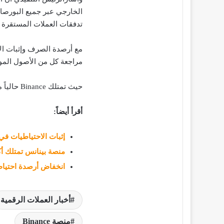
تدفقات العملات المستقرة 
مراجعة كل من الأصول المو
حيث تمتلك Binance حالياً ما يقرب من 40 مليار من أصول Bitcoin و Ethereum و ERC-20.
أقرأ أيضاً:
إثبات الاحتياطيات في
منصة بينانس تمتلك أك
انخفاض أرصدة احتياطيات منصة e
أخبار العملات الرقمية
منصة Binance