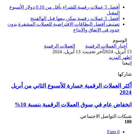
أفضل 5 عملات رقمية للشراء بأقل من 0.10 دولار الأسبوع
المقبل
أفضل 5 عملات رقمية يمكن بيعها قبل الهالفينج
تصنيف أفضل البطاقات الافتراضية للعملات المشفرة بدون
حدود في الإنفاق والإيداع
الوسوم
أخبار العملات الرقمية
العملات الرقمية
13 أبريل، 2024
آخر تحديث: 13 أبريل، 2024
اظهر المزيد
إتبعنا
شاركها
‫X
تيلقرام
لينكدإن
واتساب
ماسنجر
ماسنجر
فيسبوك
بينتيريست
أكثر
أكثر العملات الرقمية خسارة للأسبوع الثاني من أبريل
العملات
2024
الرقمية
خسارة
انخفاض
انخفاض عام في سوق العملات الرقمية بنسبة 10%
للأسبوع
عام
الثاني
في
شبكات التواصل الاجتماعي
من
سوق
180
أبريل
العملات
2024
Fans
0
الرقمية