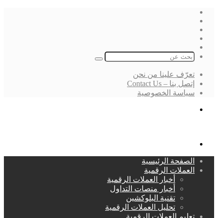
فيسبوك
‫X
لينكدإن
انستقرام
بحث
عن
تعرّف علينا من نحن
إتصل بنا – Contact Us
سياسة الخصوصية
بحث
عن
القائمة
الصفحة الرئيسية
العملات الرقمية
أخبار العملات الرقمية
أخبار منصات التداول
تقنية البلوكشين
تحليل العملات الرقمية
تعليم العملات الرقمية