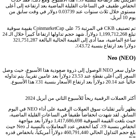
انخفاض طفيف في الساعات القليلة الماضية بعد ارتفاعه إلى أعلى
مستوى خلال ثلاث سنوات عند 0.03739 دولار في وقت سابق من
يوم 10 أبريل.
تم تصنيف CKB في المرتبة 75 على CoinmarketCap بقيمة سوقية
تبلغ 1,199,712,268 دولاراً. شهد حجم تداولها ارتفاعاً كبيراً خلال الـ 24
ساعة الماضية، مما أدى إلى القيمة الحالية البالغة 321,751,287
دولاراً بعد ارتفاع بنسبة 43.72٪.
Neo (NEO)
حاول سعر NEO الوصول إلى ذروة صعودية هذا الأسبوع، حيث وصل
السعر إلى أعلى نقطة عند 23.53 دولاراً بعد عامين تقريباً. يتم تداوله
حالياً عند 20.14 دولاراً بعد ارتفاع الأسعار بنسبة 31٪ هذا الأسبوع.
أكثر العملات الرقمية ربحاً للأسبوع الثاني من أبريل 2024
يظهر تأثير تقلبات سوق العملات الرقمية على أداء NEO في اليوم
السابق. لقد شهدت انخفاضاً طفيفاً في الساعات القليلة الماضية،
حيث بلغت القيمة السوقية 1,417,686,698 دولاراً بعد مواجهة
انخفاض بنسبة 9٪. كما انخفض عدد المعاملات بالنسبة لـ Neo حيث
بلغ حجم التداول الحالي 460,791,440 دولاراً أمريكياً، بانخفاض قدره
8%.