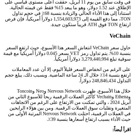
في وقت سابق من يوم 11 أبريل، حققت أعلى مستوى قياسي على
الإطلاق عند 1.52 دولار، وهو ما يبعد 15% فقط عن قيمته الحالية.
استناداً إلى هذا الأداء الحالي والزيادة بنسبة 68٪ في حجم تداول
TON، مما دفع القيمة إلى 1,554,603,973 دولاراً أمريكياً، فإن فرص
ارتفاع TON فوق ATH قريباً ستكون جيدة.
VeChain
حاول سعر VeChain انتعاش السعر هذا الأسبوع، حيث ارتفع السعر
بنسبة 10%. يتم تداول رمز VET بسعر 0.045 دولاراً أمريكياً مع قيمة
سوقية تبلغ 3,279,440,994 دولاراً أمريكياً.
على الرغم من انخفاض السعر قليلاً اليوم، إلا أن عدد المعاملات
ارتفع بنسبة 14٪ خلال الـ 24 ساعة الماضية. وبسبب ذلك، يبلغ حجم
التداول 248,846,434 دولاراً.
خلال هذا الأسبوع، ظهرت Nervous Network وNeo وToncoin
وEthena وVechain كأكثر العملات الرقمية ربحاً للأسبوع الثاني من
أبريل 2024 ، والتي تمكنت من الارتفاع على الرغم من الاتجاهات
المتغيرة وتقلبات سوق العملات الرقمية. ومن بين هؤلاء الرابحين
في العملات الرقمية، احتلت Nervous Network المرتبة الأولى من
حيث الأداء بسبب ارتفاع أسعارها بنسبة 39٪.
اقرأ أيضاً: