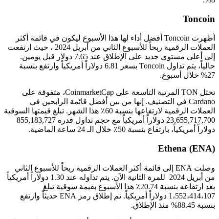
Toncoin
أظهرت Toncoin أفضل أداء لها هذا الأسبوع ليكون في قائمة أكثر
العملات الرقمية ربحاً للأسبوع الثاني من أبريل 2024 ، حيث ارتفعت
إلى أعلى مستوى جديد على الإطلاق عند 7.65 دولار قبل يومين.
حالياً، يتم تداول Toncoin بسعر 6.81 دولاراً أمريكياً وارتفع بنسبة
27% خلال أسبوع.
تحتل TON المرتبة التاسعة على CoinmarketCap، متفوقة على
Cardano في التصنيف. إنها من بين أفضل قائمة الرابحين في
العملات الرقمية لارتفاعها بنسبة 60٪ هذا الشهر. تبلغ قيمتها السوقية
23,655,717,700 دولاراً أمريكياً مع حجم تداول قدره 855,183,727
دولاراً أمريكياً، بارتفاع بنسبة 50٪ خلال الـ 24 ساعة الماضية.
Ethena (ENA)
وصلت ENA إلى قائمة أكثر العملات الرقمية ربحاً للأسبوع الثاني
من أبريل 2024 للمرة الثانية الآن. يتم تداوله عند 1.30 دولاراً أمريكياً
بعد ارتفاعه بنسبة 20.74٪ هذا الأسبوع بقيمة سوقية تبلغ
1،552،414،107 دولاراً أمريكياً. تم إطلاق رمز ENA حديثاً وارتفع
بنسبة 88.45% منذ الإطلاق.