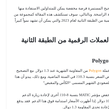
حيح المستمرة فرصة مخفضة يمكن للمتداولين الاستفادة منها
ة الراسخة. وبالتالي، سوف تستكشف هذه المقالة كمجموعة من
أفضل مشاريع العملات الرقمية من الطبقة الثانية لعام 2023 والتي يمكن أن تشهد نمواً كبيراً
ملات الرقمية من الطبقة الثانية
Polygon
من المقاومة الشهرية عند 1.3 دولار. مع التصحيح
المستمر في السوق ، انخفض السعر بنسبة 10.3٪ في الستة الماضية. ومع ذلك، يبدو أن هذا
 الصعودي الشهير المسمى “الكأس والمقبض”
تحت تأثير هذا النمط، قد ينخفض ​​مؤشر MATIC بنسبة 8-10٪ أخرى لإعادة زيارة الدعم
المحلي عند 1.07 دولار – 105 دولار. إذا أظهرت الأسعار استدامة فوق هذا الدعم فقد يدفع
تحدي المقاومة 1.3 دولار.