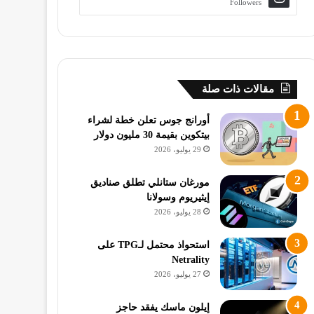
Followers
مقالات ذات صلة
أورانج جوس تعلن خطة لشراء
بيتكوين بقيمة 30 مليون دولار
29 يوليو، 2026
مورغان ستانلي تطلق صناديق
إيثيريوم وسولانا
28 يوليو، 2026
استحواذ محتمل لـTPG على
Netrality
27 يوليو، 2026
إيلون ماسك يفقد حاجز