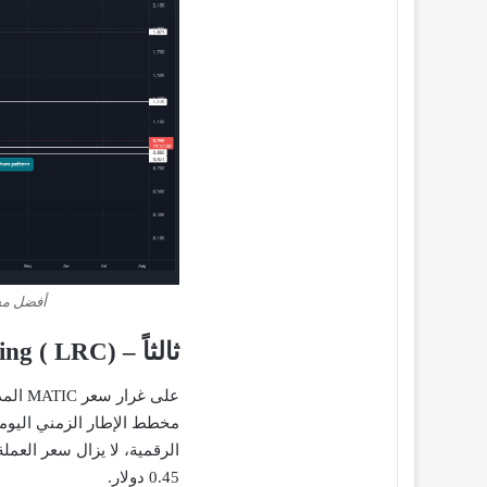
أفضل مشار
ثالثاً – Loopring ( LRC)
على غ
مخطط الإطار الزمني اليوم
الرقمية، لا يزال سعر العمل
0.45 دولار.