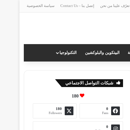
تعرّف علينا من نحن
إتصل بنا – Contact Us
سياسة الخصوصية
ة
البيتكوين والبلوكشين
التكنولوجيا
شبكات التواصل الاجتماعي
180
180
0
Followers
Fans
0