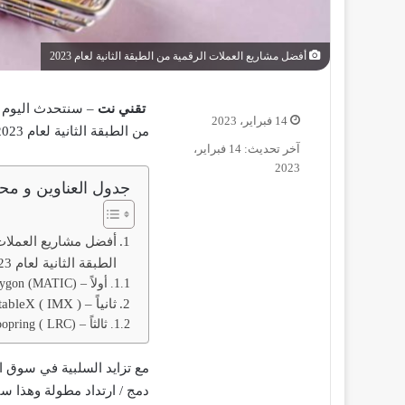
أفضل مشاريع العملات الرقمية من الطبقة الثانية لعام 2023
تقني نت
– سنتحدث اليوم ف
14 فبراير، 2023
من الطبقة الثانية لعام 2023.
آخر تحديث: 14 فبراير،
2023
جدول العناوين و محت
أفضل مشاريع العملات
الطبقة الثانية لعام 2023
أولاً – Polygon (MATIC)
ثانياً – ImmutableX ( IMX )
ثالثاً – Loopring ( LRC)
مع تزايد السلبية في سوق ال
دمج / ارتداد مطولة وهذا سبب