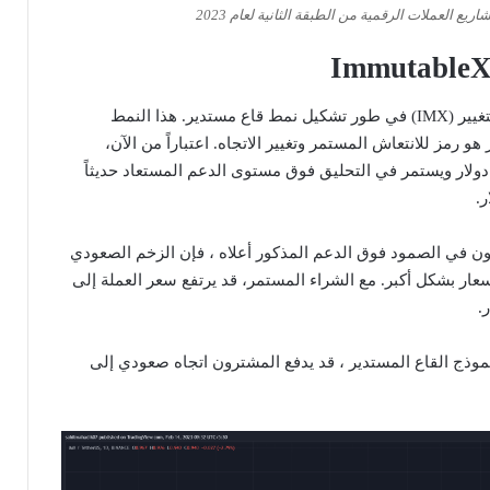
يع العملات الرقمية من الطبقة الثانية لعام 2023
لا تزال العملة غير القابلة للتغيير (IMX) في طور تشكيل نمط قاع مستدير. هذا النمط
 رمز للانتعاش المستمر وتغيير الاتجاه. اعتباراً من الآن،
تداول سعر IMX عند 0.95 دولار ويستمر في التحليق فوق مستوى الدعم المستعاد حديثاً
رون في الصمود فوق الدعم المذكور أعلاه ، فإن الزخم الصعودي
عار بشكل أكبر. مع الشراء المستمر، قد يرتفع سعر العملة إلى
موذج القاع المستدير ، قد يدفع المشترون اتجاه صعودي إلى