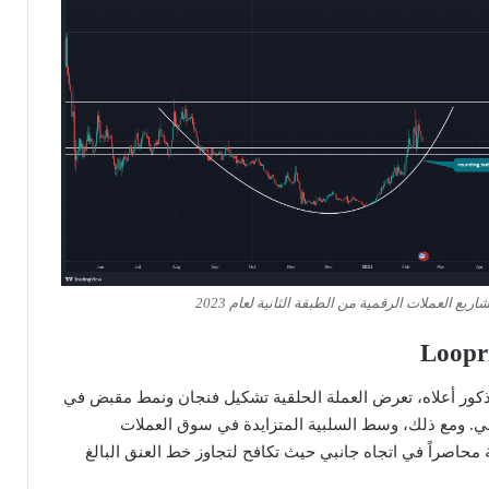
يع العملات الرقمية من الطبقة الثانية لعام 2023
رار سعر MATIC المذكور أعلاه، تعرض العملة الحلقية تشكيل فنجان ونمط مقبض في
ي. ومع ذلك، وسط السلبية المتزايدة في سوق العملات
ة محاصراً في اتجاه جانبي حيث تكافح لتجاوز خط العنق البالغ