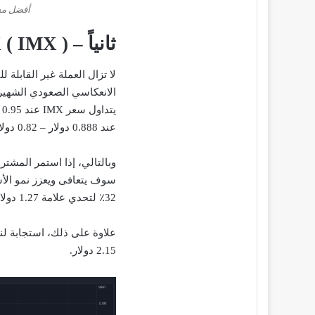
أفضل مشار
ثانياً – ImmutableX ( IMX )
الانعكاسي الصعودي الشهير هو
ي
عند 0.888 دولار – 0.82 دولار.
وبالتالي، إذا استمر المشت
سوف يتعافى ويعزز نمو الأس
32٪ لتحدي علامة 1.27 دولار.
علاوة على ذلك، استجابة لن
2.15 دولار.