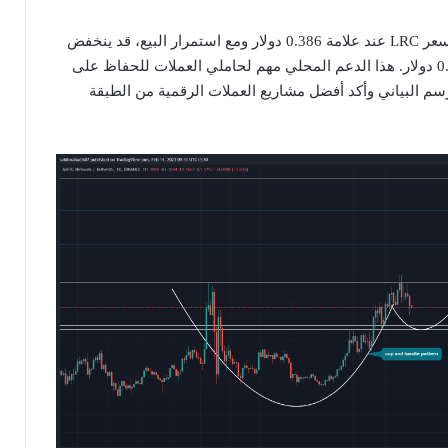
بحلول وقت النشر، يتداول سعر LRC عند علامة 0.386 دولار ومع استمرار البيع، قد ينخفض ​​
بنسبة 14٪ لإعادة اختبار 0.33 دولار. هذا الدعم المحلي مهم لحاملي العملات للحفاظ على
م البياني وأكد أفضل مشاريع العملات الرقمية من الطبقة