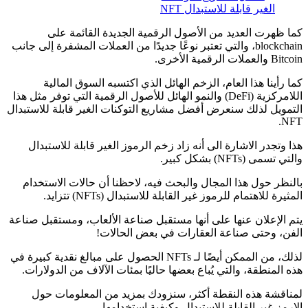
الغير قابلة للاستبدال NFT
كما ظهرت العديد من الأصول الرقمية الجديدة القائمة على
blockchain، والتي تعتبر نوعًا جديدًا من العملات المشفرة إلى جانب
Bitcoin والعملات الرقمية الأخرى.
كما رأينا هذا العام، الزخم الهائل الذي اكتسبه السوق المالية
اللامركزية (DeFi) والنمو الهائل للأصول الرقمية التي توفر مثل هذا
التمويل لذلك سنعرض أفضل مشاريع التوكنات الغير قابلة للاستبدال
NFT.
هذا وتجدر الاشارة الى أنه زاد زخم الرموز الغير قابلة للاستبدال
والتي تسمى (NFTs) بشكل كبير.
بالنظر حول هذا المجال والبحث فيه، لاحظنا أن حالات الاستخدام
المثيرة للاهتمام للرموز غير القابلة للاستبدال (NFTs) تتزايد.
يتم الإعلان عنها على أنها مستقبل صناعة الألعاب، ومستقبل صناعة
الفن، وحتى صناعة العقارات في بعض الحالات!
لذلك، من الممكن أيضًا لـ NFTs الحصول على مبالغ نقدية كبيرة في
هذه المنطقة، والتي يُباع بعضها حاليًا بمئات الآلاف من الدولارات.
لمناقشة هذه النقطة أكثر، سنزودك بمزيد من المعلومات حول
الارمز غير القابلة للاستبدال وكيفية استخدامها.