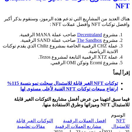
NFT
هناك العديد من المشاريع التي تدعم هذه الرموز، وسنقوم بذكر أكبر
وافضل توكنات NFT وأفضل عملات NFT :
مشروع
Decentraland
صاحب عملة MANA الرقمية.
مشروع
The Sandbox
صاحب عملة SAND الرقمية.
عملة CHZ الرقمية الخاصة بمشروع Chiliz الذي يقدم توكنات
الاندية الرياضية.
عملة XTZ الرقمية التابعة لمشروع Tezos.
مشروع Ecomi وتوكن OMI الرقمي.
إقرأ أيضاً
توكنات NFT الغير قابلة للاستبدال سجلت نمو بنسبة 115%
ارتفاع مبيعات توكنات NFT الفنية لأعلى مستوى لها
فيما سبق انتهينا من عرض أفضل مشاريع التوكنات الغير قابلة
للاستبدال NFT وميزاتها وطرق الاستفادة منها.
الوسوم
NFT
افضل العملات الرقمية
التوكنات الغير قابلة
للاستبدال
مشاريع العملات الرقمية
مقالات تعليمية
25 يونيو، 2021
آخر تحديث: 23 يوليو، 2021