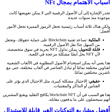
أسباب الاهتمام بمجال NFt
تجدر الإشارة إلى أن الأصول الرقمية التي لا يمكن تعويضها كانت
موجودة منذ سنوات عديدة.
ولكن هناك ثلاثة أسباب رئيسية تجعل الرموز المميزة تجعل الأمور
أفضل:
الملكية
: تساعد تقنية Blockchain على حماية حقوقك -وتجعل
من السهل جدًا نقل الأصول الرقمية.
قابلة للتحويل
: يمكن تداول NFT بحرية في سوق متخصصة،
لأن NFT يحل أيضًا مشكلة مزعجة في اللعبة.
هذا يعني أنه يمكن استخدام الأصول المطلوبة في الألعاب الشعبية
لعناوين مختلفة تمامًا أو تبادل العناصر في ألعاب مختلفة، حتى مع
ناشرين مختلفين تمامًا.
حقيقي
: الاحتيال مشكلة كبيرة، مثل الاحتيال الذي يؤثر على
الفنانين أو التذاكر والمقتنيات.
هذا هو السبب في أن blockchain NFT يكافح التقليد ويقنع المشترين
أنهم سيحصلون على ما يدفعون مقابله.
أفضل مشاريع التوكنات الغير قابلة للاستبدال