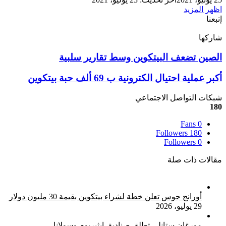
اظهر المزيد
إتبعنا
شاركها
‫X
تيلقرام
لينكدإن
واتساب
ماسنجر
ماسنجر
فيسبوك
بينتيريست
الصين
الصين تضعف البيتكوين وسط تقارير سلبية
تضعف
البيتكوين
أكبر
أكبر عملية احتيال الكترونية ب 69 ألف حبة بيتكوين
وسط
عملية
تقارير
احتيال
شبكات التواصل الاجتماعي
سلبية
الكترونية
180
ب
Fans
0
69
Followers
180
ألف
Followers
0
حبة
بيتكوين
مقالات ذات صلة
أورانج جوس تعلن خطة لشراء بيتكوين بقيمة 30 مليون دولار
29 يوليو، 2026
مورغان ستانلي تطلق صناديق إيثيريوم وسولانا