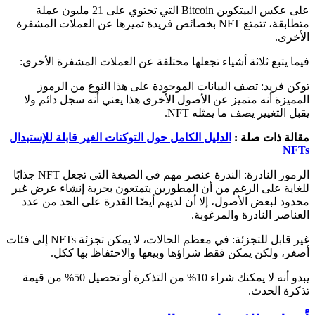
على عكس البيتكوين Bitcoin التي تحتوي على 21 مليون عملة
متطابقة، تتمتع NFT بخصائص فريدة تميزها عن العملات المشفرة
الأخرى.
فيما يتبع ثلاثة أشياء تجعلها مختلفة عن العملات المشفرة الأخرى:
توكن فريد: تصف البيانات الموجودة على هذا النوع من الرموز
المميزة أنه متميز عن الأصول الأخرى هذا يعني أنه سجل دائم ولا
يقبل التغيير يصف ما يمثله NFT.
مقالة ذات صلة :
الدليل الكامل حول التوكنات الغير قابلة للإستبدال
NFTs
الرموز النادرة: الندرة عنصر مهم في الصيغة التي تجعل NFT جذابًا
للغاية على الرغم من أن المطورين يتمتعون بحرية إنشاء عرض غير
محدود لبعض الأصول، إلا أن لديهم أيضًا القدرة على الحد من عدد
العناصر النادرة والمرغوبة.
غير قابل للتجزئة: في معظم الحالات، لا يمكن تجزئة NFTs إلى فئات
أصغر، ولكن يمكن فقط شراؤها وبيعها والاحتفاظ بها ككل.
يبدو أنه لا يمكنك شراء 10% من التذكرة أو تحصيل 50% من قيمة
تذكرة الحدث.