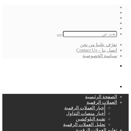
فيسبوك
‫X
لينكدإن
انستقرام
بحث
عن
تعرّف علينا من نحن
إتصل بنا – Contact Us
سياسة الخصوصية
بحث
عن
القائمة
الصفحة الرئيسية
العملات الرقمية
أخبار العملات الرقمية
أخبار منصات التداول
تقنية البلوكشين
تحليل العملات الرقمية
تعليم العملات الرقمية