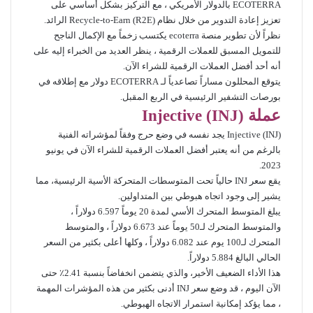
ECOTERRA بالدولار الأمريكي ، مع التركيز بشكل أساسي على
تعزيز إعادة التدوير من خلال نظام Recycle-to-Earn (R2E) الرائد.
نظراً لأن تطوير منصة ecoterra يكتسب زخماً مع الإكمال الناجح
للتمويل المسبق للعملات الرقمية ، ينظر العديد من الخبراء إليه على
أنه أحد أفضل العملات الرقمية للشراء الآن.
يتوقع المحللون مساراً تصاعدياً لـ ECOTERRA دولار مع إطلاقه في
بورصات التشفير الرئيسية في الربع المقبل.
عملة
)
INJ
(
Injective
Injective (INJ) يجد نفسه في وضع حرج وفقاً لمؤشراته الفنية
بالرغم من أنه يعتبر أفضل العملات الرقمية للشراء الآن في يونيو
2023.
يقع سعر INJ حالياً تحت المتوسطات المتحركة الأسية الرئيسية، مما
يشير إلى وجود اتجاه هبوطي بين المتداولين.
يبلغ المتوسط ​​المتحرك الأسي لمدة 20 يوماً 6.597 دولاراً ،
والمتوسط ​​المتحرك لـ50 يوماً عند 6.673 دولاراً ، والمتوسط ​​
المتحرك لـ100 يوم عند 6.082 دولاراً ، وكلها أعلى بكثير من السعر
الحالي البالغ 5.884 دولاراً.
هذا الأداء الضعيف الأخير، والذي يتضمن انخفاضاً بنسبة 2.41٪ حتى
الآن اليوم ، قد وضع سعر INJ أدنى بكثير من هذه المؤشرات المهمة
، مما يؤكد إمكانية استمرار الاتجاه الهبوطي.