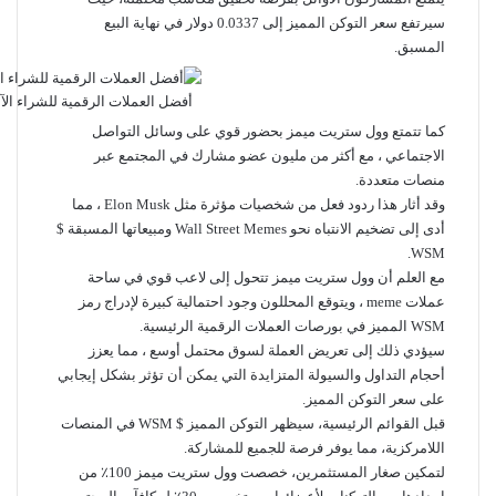
سيرتفع سعر التوكن المميز إلى 0.0337 دولار في نهاية البيع
المسبق.
أفضل العملات الرقمية للشراء الآن ف
كما تتمتع وول ستريت ميمز بحضور قوي على وسائل التواصل
الاجتماعي ، مع أكثر من مليون عضو مشارك في المجتمع عبر
منصات متعددة.
وقد أثار هذا ردود فعل من شخصيات مؤثرة مثل Elon Musk ، مما
أدى إلى تضخيم الانتباه نحو Wall Street Memes ومبيعاتها المسبقة $
WSM.
مع العلم أن وول ستريت ميمز تتحول إلى لاعب قوي في ساحة
عملات meme
، ويتوقع المحللون وجود احتمالية كبيرة لإدراج رمز
WSM المميز في بورصات العملات الرقمية الرئيسية.
سيؤدي ذلك إلى تعريض العملة لسوق محتمل أوسع ، مما يعزز
أحجام التداول والسيولة المتزايدة التي يمكن أن تؤثر بشكل إيجابي
على سعر التوكن المميز.
قبل القوائم الرئيسية، سيظهر التوكن المميز $ WSM في المنصات
اللامركزية، مما يوفر فرصة للجميع للمشاركة.
لتمكين صغار المستثمرين، خصصت وول ستريت ميمز 100٪ من