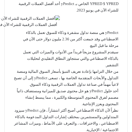
YPRED $ YPRED الخاص بـ yPredict أحد أفضل العملات الرقمية
للشراء الآن في يونيو 2023.
أفضل العملات الرقمية للشراء الآن في يو
yPredict هي منصة تداول مشفرة وذكاء للسوق تعمل بالذكاء
الاصطناعي وقد جمعت أكثر من 2.36 مليون دولار حتى الآن في
مرحلة ما قبل البيع.
سيقدم المشروع مزيجاً فريداً من الأدوات والميزات التي تعمل
بالذكاء الاصطناعي والتي ستتجاوز النطاق التقليدي لتحليلات
التشفير.
من خلال التزامها بإعادة تعريف التنبؤ بأسعار السوق المالية ومنصة
التداول والأبحاث المتقدمة الخاصة بها ، تسعى yPredict إلى أن تصبح
لاعباً مهماً في صناعة تداول العملات الرقمية وذكاء السوق.
أحد حلول yPredict هو حل محتوى صديق للميزانية ومستضاف ذاتياً
مصمم لفرق المحتوى المتوسطة والكبيرة ، مما يبسط إنشاء
المحتوى ويعزز الإنتاجية.
نظراً لأن الذكاء الاصطناعي أصبح أكثر انتشاراً ، فإن yPredict سيزود
المتداولين والمستثمرين بمختلف إشارات التداول المدعومة بالذكاء
الاصطناعي ، والاختراقات ، والتعرف على الأنماط ، وميزات المشاعر
الاجتماعية / الإخبارية.