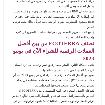
مراقبة هذه المستويات عن كثب حيث أن المزيد من الانخفاض قد
يشعل اتجاه هبوطي أكثر حدة.
بينما يبدو أن BNB في مرحلة هبوطية، فإن ظروف ذروة البيع تشير
إلى إمكانية الارتداد في المستقبل القريب. ومع ذلك، حتى يخترق
BNB مستوى المقاومة الفوري أو يجد دعماً قوياً ، لذلك يجب توخي
الحذر.
يُنصح المستثمرون المحتملون بمراقبة اتجاهات السوق عن كثب
وإدارة المخاطر بفعالية.
تصنف
ECOTERRA
من بين أفضل
العملات الرقمية للشراء الآن في يونيو
2023
كانت مشكلة التلوث البيئي مصدر قلق كبير، وتسعى مبادرة العملة
الرقمية الجديدة من ecoterra إلى معالجتها.
تعتبر من أفضل العملات الرقمية للشراء الآن في يونيو 2023 بعد أن
خطت منصة Recycle-to-Earn (R2E) خطوات استثنائية في رحلة
تطوير منتجاتها حيث تستعد لإطلاقها المخطط له.
لقد كان التقدم المحرز في البيع المسبق لرمز ECOTERRA $
الخاص بالمنصة رائعاً ، حيث تم تجاوز المعيار القياسي البالغ 5 ملايين
دولار بالفعل وتجاوزت الأموال الحالية 5.12 مليون دولار وتستمر في