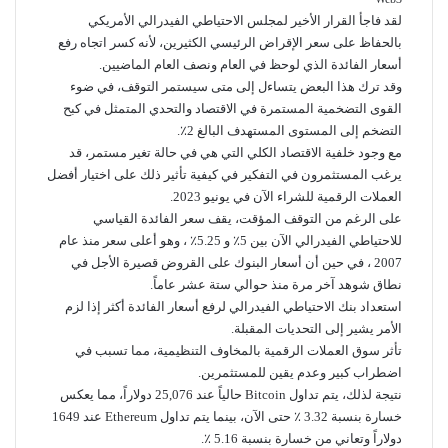
لقد فاجأ القرار الأخير لمجلس الاحتياطي الفيدرالي الأمريكي
بالحفاظ على سعر الإقراض الرئيسي الكثيرين، لأنه كسر اتجاه رفع
أسعار الفائدة الذي لوحظ في العام ونصف العام الماضيين.
وقد ترك هذا البعض يتساءل إلى متى سيستمر التوقف، في ضوء
القوى التضخمية المستمرة في الاقتصاد والتحدي المتمثل في كبح
التضخم إلى المستوى المستهدف البالغ 2٪.
مع وجود خلفية الاقتصاد الكلي التي هي في حالة تغير مستمر، قد
يرغب المستثمرون في التفكير في كيفية تأثير ذلك على اختيار أفضل
العملات الرقمية للشراء الآن في يونيو 2023.
على الرغم من التوقف المؤقت، يقف سعر الفائدة القياسي
للاحتياطي الفيدرالي الآن بين 5٪ و 5.25٪ ، وهو أعلى سعر منذ عام
2007 ، في حين أن أسعار البنوك على القروض قصيرة الأجل في
نطاق شوهد آخر مرة منذ حوالي ستة عشر عاماً.
استعداد بنك الاحتياطي الفيدرالي لرفع أسعار الفائدة أكثر إذا لزم
الأمر يشير إلى التحديات المقبلة.
تأثر سوق العملات الرقمية بالمخاوف التنظيمية، مما تسبب في
اضطراب كبير وعدم يقين للمستثمرين.
نتيجة لذلك، يتم تداول Bitcoin حالياً عند 25,076 دولاراً، مما يعكس
خسارة بنسبة 3.32 ٪ حتى الآن، بينما يتم تداول Ethereum عند 1649
دولاراً وتعاني من خسارة بنسبة 5.16 ٪.