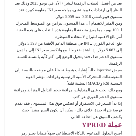
تعد من أفضل العملات الرقمية للشراء الآن في يونيو 2023 وذلك بعد
النظر إلى ارتدادات فيبوناتشي، يواجه سعر INJ مقاومة كبيرة عند
مستوى فيبوناتشي 0.618 عند 6.059 دولار.
ومن المثير للاهتمام أن هذا المستوى يتزامن مع المتوسط ​​المتحرك
لـ 100 يوم ، مما يعزز منطقة المقاومة هذه. التغلب على هذه العقبة
أمر بالغ الأهمية للثيران لاستعادة السيطرة.
يقع الدعم الفوري لـ INJ في منطقة الدعم الأفقية من 5.393 دولار
إلى 5.663 دولار. إذا اشتد ضغوط البيع وانكسر سعر INJ إلى ما دون
مستوى الدعم هذا ، فقد يتحول الوضع إلى أكثر كآبة بالنسبة للعملة
الرقمية.
يعرض Injective حالياً إشارات هبوطية، بناءً على موضعه بالنسبة إلى
المتوسطات المتحركة الأسية الرئيسية وقراءات مؤشر القوة
النسبية RSI و MACD السلبية قليلاً.
ومع ذلك، يجب على المتداولين مراقبة حجم التداول المتزايد ومراقبة
مستوى الدعم الفوري عن كثب.
إذا بدأ السعر في الاستقرار أو انعكس فوق هذا المستوى ، فقد يقدم
فرصة شراء جيدة. خلاف ذلك ، يمكن أن يكون الصبر مفيداً حيث
يكشف السوق عن اتجاهه التالي.
عملة
YPRED
أصبح التداول المدعوم بالذكاء الاصطناعي سهلاً فلماذا يعتبر رمز