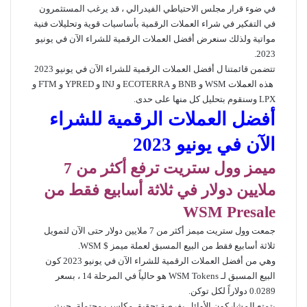
في ضوء قرار مجلس الاحتياطي الفيدرالي ، قد يرغب المستثمرون
في التفكير في شراء العملات الرقمية بأساسيات قوية وتحليلات فنية
مواتية ولذلك سنعرض أفضل العملات الرقمية للشراء الآن في يونيو
2023.
تتضمن قائمتنا ل أفضل العملات الرقمية للشراء الآن في يونيو 2023
هذه العملات WSM و BNB و ECOTERRA و INJ و YPRED و FTM و
LPX وسنقوم بتحليل كل منها على حدى.
أفضل العملات الرقمية للشراء
الآن في يونيو 2023
ميمز وول ستريت ترفع أكثر من 7
ملايين دولار في ثلاثة أسابيع فقط من
WSM Presale
جمعت وول ستريت ميمز أكثر من 7 ملايين دولار حتى الآن لتمويل
ثلاثة أسابيع فقط من البيع المسبق لعملة ميمز $ WSM.
وهي من أفضل العملات الرقمية للشراء الآن في يونيو 2023 كون
البيع المسبق لـ WSM Tokens هو حالياً في المرحلة 14 ، بسعر
0.0289 دولاراً لكل توكن.
يتمتع المشاركون الأوائل بفرصة تحقيق مكاسب محتملة، حيث