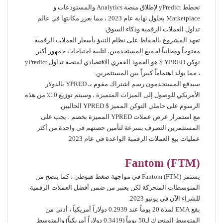
تخطط yPredict لإطلاق منصة Analytics والمستودعات و
Marketplace بحلول نهاية عام 2023 ، مما يعزز مكانتها في عالم
تداول العملات الرقمية وذكاء السوق.
تعهد المشروع بالحفاظ على نظام التنبؤ بأسعار العملات الرقمية
مفتوحاً ومجانياً لجميع المستخدمين، لتلبية احتياجات جمهور أكبر.
توكن YPRED $ هو العمود الفقري الاقتصادي لمنصة تداول yPredict
، مما يولد اهتماماً كبيراً بين المستثمرين.
سيدفع المستخدمون رسم اشتراك مقوم بـ YPRED بالدولار
الأمريكي للوصول إلى الميزات المتميزة ، وسيتم توزيع 10٪ من هذه
الرسوم على حاملي التوكن المميز $ YPRED الحاليين.
مع استمرار عرض عملات YPRED المميزة بخصم ، يجب على
المستثمرين التصرف بسرعة لتأمين حصتهم في واحدة من أكثر
عمليات بيع العملات الرقمية الواعدة في عام 2023.
Fantom (FTM)
يستمر Fantom (FTM) في مواجهة ضغط هبوطي ، كما يتضح من
المتوسطات المتحركة لكن يعتبر من ضمن أفضل العملات الرقمية
للشراء الآن في يونيو 2023.
يقع EMA لمدة 20 يوماً عند 0.2939 دولاراً أمريكياً ، أدنى من
المتوسط ​​المتحرك لـ50 يوماً (0.3419 دولاراً أمريكياً) والمتوسط ​​