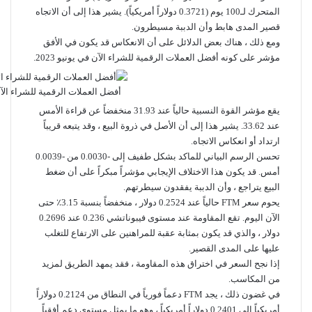
المتحرك لـ100 يوم (0.3721 دولاراً أمريكياً). يشير هذا إلى أن الاتجاه
قصير المدى هابط وأن الدببة مسيطرون.
ومع ذلك ، هناك بعض الدلائل على أن الانعكاس قد يكون في الأفق
مؤشر على كونه أفضل العملات الرقمية للشراء الآن في يونيو 2023.
أفضل العملات الرقمية للشراء الآن ف
يقع مؤشر القوة النسبية حالياً عند 31.93 منخفضاً عن قراءة الأمس
عند 33.62. يشير هذا إلى أن الأصل في ذروة البيع ، وقد يتبعه قريباً
ارتداد أو انعكاس الاتجاه.
تحسن الرسم البياني للماكد بشكل طفيف إلى -0.0030 من -0.0039
أمس. قد يكون هذا الاختلاف الإيجابي مؤشراً مبكراً على أن ضغط
البيع يتراجع ، وأن الدببة يفقدون سيطرتهم.
يحوم سعر FTM حالياً عند 0.2524 دولار ، منخفضاً بنسبة 3.15٪ حتى
الآن اليوم. تقع المقاومة عند مستوى فيبوناتشي 0.236 عند 0.2696
دولار ، والذي قد يكون بمثابة عقبة للمراهنين على الارتفاع للتغلب
عليها على المدى القصير.
إذا نجح السعر في اختراق هذه المقاومة ، فقد يمهد الطريق لمزيد
من المكاسب.
في غضون ذلك ، يجد FTM دعماً فورياً في النطاق من 0.2124 دولاراً
أمريكياً إلى 0.2401 دولاراً أمريكياً ، وهو ما يمثل مستوى دعم أفقياً