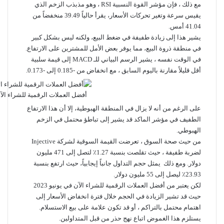
مع ذلك ، فإن مؤشر القوة النسبية RSI ، وهو مذبذب الزخم الذي
يقيس سرعة وتغير تحركات الأسعار، يقرأ حالياً 39.49 منخفضاً من
41.04 أمس.
يشير هذا إلى زيادة طفيفة في ضغط البيع، ولكنه ليس بشكل كبير
في منطقة ذروة البيع، مما يوفر بعض الأمل للمشترين على الارتفاع.
في الوقت نفسه ، يشير الرسم البياني للـ MACD إلى قيمة سلبية
أقل قليلاً مقارنة باليوم السابق ، مع انخفاض من -0.185 إلى -0.173.
أفضل العملات الرقمية للشراء الآن ف
على الرغم من أنه لا يزال في المنطقة الهبوطية، إلا أن هذا الارتفاع
الطفيف في مؤشر الماكد قد يشير إلى تباطؤ محتمل في الزخم
الهبوطي.
من حيث صحة السوق ، تعرضت القيمة السوقية لشركة Injective
لضربة طفيفة ، حيث تقلصت بنسبة 1.27٪ لتصل إلى 471 مليون
دولار. ومع ذلك يمثل حجم التداول جانباً إيجابياً، حيث ارتفع بنسبة
23.93٪ ليصل إلى 55 مليون دولار.
لكن يعتبر من أفضل العملات الرقمية للشراء الآن في يونيو 2023
حيث قد تشير الزيادة في الحجم خلال فترة انخفاض الأسعار إلى
اهتمام محتمل بالتراكم ، أو قد تكون علامة على بيع الاستسلام.
يستلزم هذا الغموض اتباع نهج حذر من قبل المتداولين.