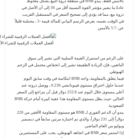
بالأمس فقط، يبدو BNB في منطقة ذروة البيع بشكل ملحوظ.
عادةً ما يشير مؤشر القوة النسبية أقل من 30 إلى أن الأصل في
ذروة بيع، مما قد يؤدي إلى تصحيح السعر في المستقبل القريب.
في الوقت نفسه، يعرض الرسم البياني للماكد قيمة -5 ، محسّنة قليلاً
عن -5.7 بالأمس
أفضل العملات الرقمية للشراء الآن ف
.
على الرغم من استمرار القيمة السلبية التي تشير إلى سوق
البائعين، فإن الزيادة الطفيفة تشير إلى انخفاض محتمل في الزخم
الهبوطي.
فيما يتعلق بالمقاومة، واجه BNB انتكاسة في وقت سابق اليوم
عندما حاول اختراق مستوى فيبوناتشي 0.236 ، ووصل ذروته عند
أعلى مستوى خلال اليوم عند 252.8 دولار قبل أن يتراجع إلى السعر
الحالي. حيث يظل مستوى المقاومة هذا عقبة كبيرة أمام حركة BNB
الصعودية.
يبدو أن الدعم الفوري لـ BNB هو مستوى المقاومة الأفقي من 220
دولاراً إلى 231 دولاراً، والذي تم اختباره مرتين سابقاً في ديسمبر
ويوليو من العام الماضي.
إذا استمر سعر BNB في اتجاهه الهبوطي، يجب على المستثمرين