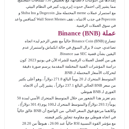
إمدادها من التوكنات لأعضائها، مع تخصيص 30٪ لمكافآت المجتمع،
مما يشير إلى احتمال حدوث إيردروب كبير في النظام البيئي.
مع استمرار عملات meme المحتملة مثل Dogecoin و Shiba Inu و
Pepecoin في جذب الانتباه ، تقف Wall Street Memes كمنافس واعد
في سوق العملات الرقمية.
عملة
Binance (BNB)
تتصارع
Binance
Coin (BNB) حالياً مع نقص الزخم لبدء اتجاه
تصاعدي، حيث لا يزال السوق في حالة انكماش واستمرار عدم
اليقين بشأن قضية SEC ضد
Binance
.
هي من أفضل العملات الرقمية للشراء الآن في يونيو 2023 كون
دراسة المؤشرات الفنية المختلفة المقدمة يرسم صورة دقيقة
لتحركات الأسعار المحتملة لـ BNB.
المتوسط ​​المتحرك لـ 20 يوماً البالغ 271.8 دولاراً ، وهو أعلى بكثير
من سعر BNB الحالي البالغ 237.1 دولاراً ، يشير إلى أن الاتجاه
الفوري لـ BNB هبوطي.
يتم تعزيز هذا الشعور من خلال المتوسط ​​المتحرك الأسي لمدة 50
يوماً (293.1 دولاراً) والمتوسط ​​المتحرك لـ100 يوم (301.4 دولاراً) ،
وكلاهما مرتفع فوق السعر الحالي. من الواضح أن BNB عالق حالياً
في اتجاه هبوطي مع مقاومة تتجاوز بكثير قبضته.
مع مؤشر القوة النسبية RSI حالياً عند 26.06 ، هبوطاً من 28.20