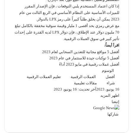
إذا كان اعتماد المستخدم يلبي التوقعات ، فإن الإصدار المقرر
للميزات الأساسية على النظام الأساسي في الربع الثالث من عام
2023 يمكن أن يخلق طلباً كبيراً على رمز LPX بالدولار.
مع عرض رمزي بحد أقصى 1 مليار وقيمة سوقية مخففة بالكامل تبلغ
70 مليون دولار عند الإطلاق ، فإن دولار LPX لديه القدرة على إحداث
تأثير كبير في سوق العملات الرقمية.
اقرأ أيضاً:
أفضل 5 مواقع مجانية للتعدين السحابي لعام 2023
أفضل 5 توكنات جيدة للاستثمار في عام 2023
أفضل عملات رقمية في مايو 2023 أداءً
الوسوم
أفضل
العملات الرقمية
تعليم العملات الرقمية
شراء
مقالات تعليمية
16 يونيو، 2023
آخر تحديث: 16 يونيو، 2023
اظهر المزيد
إتبعنا
شاركها
‫X
فيسبوك
لينكدإن
ماسنجر
ماسنجر
تيلقرام
واتساب
بينتيريست