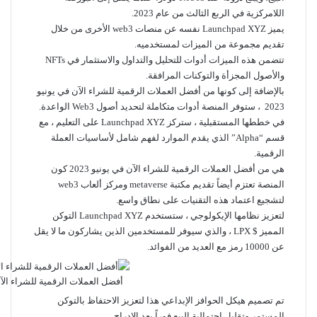
اللامركزية في الربع الثالث من عام 2023.
يميز Launchpad XYZ نفسه عن منصات web3 الأخرى من خلال
تقديم مجموعة من الميزات لمستخدميه.
تتضمن هذه الميزات أدوات للتحليل والتداول والاستثمار في NFTs
والأصول المجزأة والتوكنات المرافقة.
بالإضافة إلى كونها من أفضل العملات الرقمية للشراء الآن في يونيو
2023 ، ستوفر المنصة أدوات متكاملة لتحديد أصول Web3 الواعدة.
في خططها المستقبلية ، ستركز Launchpad XYZ على التعليم ، مع
قسم “Alpha” الذي يقدم الموارد لفهم شامل لأساسيات العملة
الرقمية.
هي من أفضل العملات الرقمية للشراء الآن في يونيو 2023 كون
المنصة تعتزم أيضاً تقديم مكتبة metaverse ومركز ألعاب web3
لتشجيع اعتماد هذه التقنيات على نطاق واسع.
لتعزيز نظامها الإيكولوجي ، ستستخدم Launchpad XYZ التوكن
المميز $ LPX ، والذي سيوفر للمستخدمين الذين يشاركون ما لا يقل
عن 10000 رمز مع العديد من الفوائد.
أفضل العملات الرقمية للشراء الآن ف
تم تصميم هيكل الحوافز الإبداعي هذا لتعزيز الاحتفاظ بالتوكن
المستمر وتقليل احتمالية البيع فوراً بعد الإدراج.