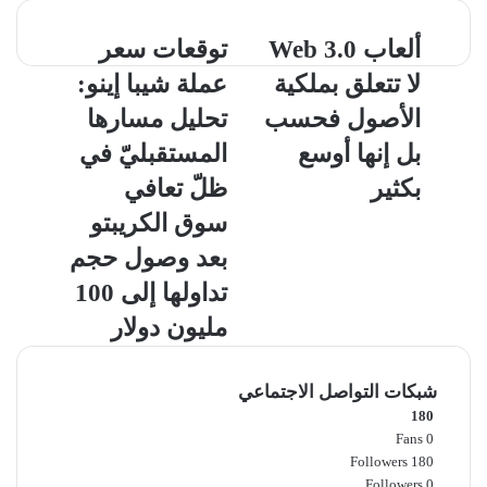
ألعاب
توقعات
ألعاب Web 3.0
توقعات سعر
Web
سعر
لا تتعلق بملكية
عملة شيبا إينو:
3.0
عملة
لا
شيبا
الأصول فحسب
تحليل مسارها
تتعلق
إينو:
بل إنها أوسع
المستقبليّ في
بملكية
تحليل
الأصول
مسارها
بكثير
ظلّ تعافي
فحسب
المستقبليّ
سوق الكريبتو
بل
في
إنها
ظلّ
بعد وصول حجم
أوسع
تعافي
تداولها إلى 100
بكثير
سوق
الكريبتو
مليون دولار
بعد
وصول
حجم
شبكات التواصل الاجتماعي
تداولها
180
إلى
Fans
0
100
Followers
180
مليون
Followers
0