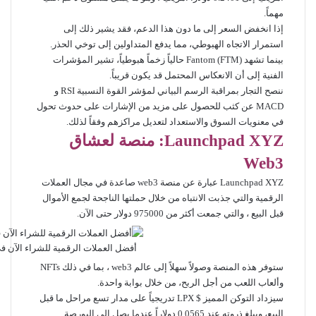
مهماً.
إذا انخفض السعر إلى ما دون هذا الدعم، فقد يشير ذلك إلى
استمرار الاتجاه الهبوطي، مما يدفع المتداولين إلى توخي الحذر.
بينما تشهد Fantom (FTM) حالياً زخماً هبوطياً، تشير المؤشرات
الفنية إلى أن الانعكاس المحتمل قد يكون قريباً.
ننصح التجار بمراقبة الرسم البياني لمؤشر القوة النسبية RSI و
MACD عن كثب للحصول على مزيد من الإشارات على حدوث تحول
في معنويات السوق والاستعداد لتعديل مراكزهم وفقاً لذلك.
Launchpad XYZ
: منصة لعشاق
Web3
Launchpad XYZ عبارة عن منصة web3 صاعدة في مجال العملات
الرقمية والتي جذبت الانتباه من خلال حملتها الناجحة لجمع الأموال
قبل البيع ، والتي جمعت أكثر من 975000 دولار حتى الآن.
أفضل العملات الرقمية للشراء الآن في يو
ستوفر هذه المنصة وصولاً سهلاً إلى عالم web3 ، بما في ذلك NFTs
وألعاب اللعب من أجل الربح، من خلال بوابة واحدة.
سيزداد التوكن المميز $ LPX تدريجياً على مدار تسع مراحل ما قبل
البيع، ويبلغ ذروته عند 0.0565 دولاراً عندما يصل إلى البورصة