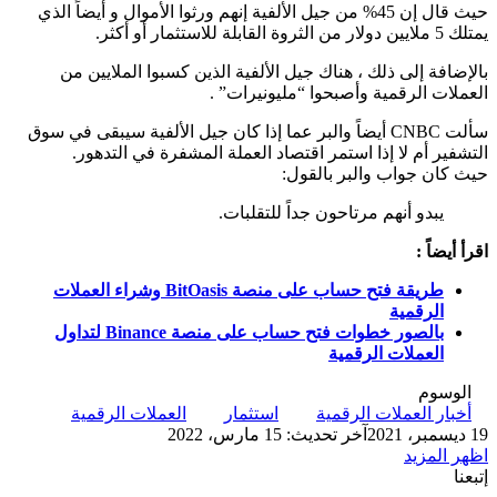
حيث قال إن 45% من جيل الألفية إنهم ورثوا الأموال و أيضاً الذي
يمتلك 5 ملايين دولار من الثروة القابلة للاستثمار أو أكثر.
بالإضافة إلى ذلك ، هناك جيل الألفية الذين كسبوا الملايين من
العملات الرقمية وأصبحوا “مليونيرات” .
سألت CNBC أيضاً والبر عما إذا كان جيل الألفية سيبقى في سوق
التشفير أم لا إذا استمر اقتصاد العملة المشفرة في التدهور.
حيث كان جواب والبر بالقول:
يبدو أنهم مرتاحون جداً للتقلبات.
اقرأ أيضاً :
طريقة فتح حساب على منصة BitOasis وشراء العملات
الرقمية
بالصور خطوات فتح حساب على منصة Binance لتداول
العملات الرقمية
الوسوم
أخبار العملات الرقمية
استثمار
العملات الرقمية
19 ديسمبر، 2021
آخر تحديث: 15 مارس، 2022
اظهر المزيد
إتبعنا