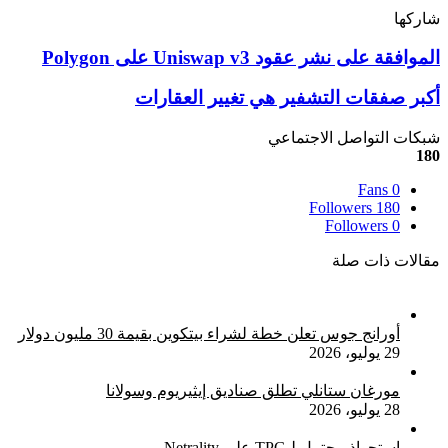
شاركها
‫X
تيلقرام
لينكدإن
واتساب
ماسنجر
ماسنجر
فيسبوك
بينتيريست
الموافقة
الموافقة على نشر عقود Uniswap v3 على Polygon
على
نشر
أكبر
أكبر صفقات التشفير هي تغيير العقارات
عقود
صفقات
Uniswap
التشفير
شبكات التواصل الاجتماعي
v3
هي
180
على
تغيير
Polygon
Fans
0
العقارات
Followers
180
Followers
0
مقالات ذات صلة
أورانج جوس تعلن خطة لشراء بيتكوين بقيمة 30 مليون دولار
29 يوليو، 2026
مورغان ستانلي تطلق صناديق إيثيريوم وسولانا
28 يوليو، 2026
استحواذ محتمل لـTPG على Netrality