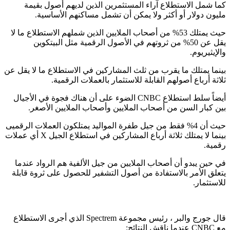
كما شمل الاستطلاع آراء المستثمرين الذين لديهم أصول بقيمة
مليون دولار أو أكثر ولا يمكن أن تشمل مساكنهم الأساسية.
حيث يمتلك 53% من أصحاب الملايين الذين شملهم الاستطلاع ما لا
يقل عن 50% من ثروتهم في الأصول الرقمية مثل البيتكوين
والإيثيريوم.
بينما يمتلك ما يقرب من ثلث المشاركين في الاستطلاع ما لا يقل عن
ثلاثة أرباع أصولهم القابلة للاستثمار بالعملات الرقمية.
أيضاً سلط استطلاع CNBC الضوء على أن هناك فجوة في الأجيال
بين كبار السن من أصحاب الملايين وأصحاب الملايين الأصغر.
حيث أن 4% فقط من جيل طفرة المواليد يمتلكون العملات الرقميى
بينما لا يمتلك ثلاثة أرباع المشاركين في استطلاع الجيل X أي عملات
رقمية.
في حين يبدو أن أصحاب الملايين من جيل الألفية هم الرواد عندما
يتعلق الأمر بالاستفادة من أصول التشفير للحصول على ثروة قابلة
للاستثمار.
قال جورج والبر ، رئيس مجموعة Spectrem الذي أجرى الاستطلاع
مع CNBC عندما ناقش النتائج: