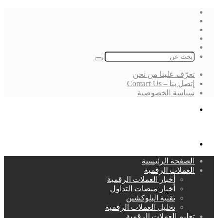
فيسبوك
‫X
لينكدإن
انستقرام
بحث
عن
تعرّف علينا من نحن
إتصل بنا – Contact Us
سياسة الخصوصية
بحث
عن
القائمة
الصفحة الرئيسية
العملات الرقمية
أخبار العملات الرقمية
أخبار منصات التداول
تقنية البلوكشين
تحليل العملات الرقمية
تعليم العملات الرقمية