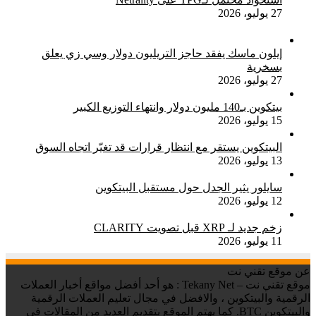
27 يوليو، 2026
إيلون ماسك يفقد حاجز التريليون دولار وسي زي يعلق
بسخرية
27 يوليو، 2026
بيتكوين بـ140 مليون دولار وانتهاء التوزيع الكبير
15 يوليو، 2026
البيتكوين يستقر مع انتظار قرارات قد تغيّر اتجاه السوق
13 يوليو، 2026
سايلور يثير الجدل حول مستقبل البيتكوين
12 يوليو، 2026
زخم جديد لـ XRP قبل تصويت CLARITY
11 يوليو، 2026
عن موقع تقني نت
موقع تقني نت – Tekany Net : هو أحد أفضل مواقع أخبار العملات
الرقمية والبيتكوين ، والافضل في مجال تعليم العملات الرقمية
والبيتكوين BTC. كما يهتم الموقع بتقديم العديد من المقالات في