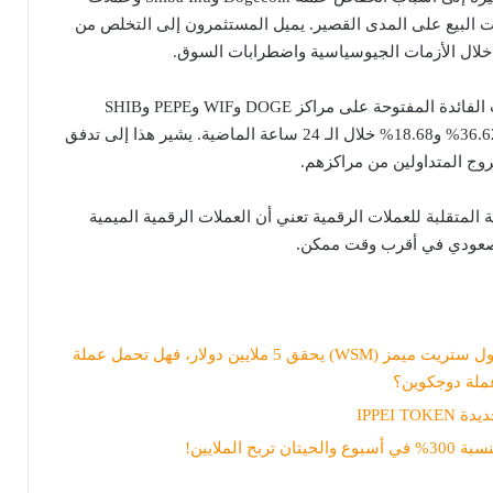
ليات البيع على المدى القصير. يميل المستثمرون إلى التخلص من
خلال الأزمات الجيوسياسية واضطرابات السوق.
وفقاً لـ Coinglass، انخفضت الفائدة المفتوحة على مراكز DOGE وWIF وPEPE وSHIB
بنسبة 23.91% و13.78% و36.62% و18.68% خلال الـ 24 ساعة الماضية. يشير هذا إلى تدفق
وج المتداولين من مراكزهم.
 المتقلبة للعملات الرقمية تعني أن العملات الرقمية الميمية
صعودي في أقرب وقت ممكن.
البيع المسبق لعملة وول ستريت ميمز (WSM) يحقق 5 ملايين دولار، فهل تحمل عملة
عملة دوجكوين؟
IPPEI T