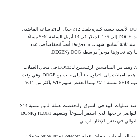
في حين انخفضت عملة DOGE الأصلية بنسبة كبيرة بلغت 12٪ خلال الـ 24 ساعة الماضية.
على وجه الخصوص، انخفضت DOGE إلى 0.135 دولار في 13 أبريل الساعة 5:30 مساءً
بالتوقيت الشرقي لأول مرة منذ ثلاثة أسابيع. شهدت Dogecoin أيضاً انخفاضاً في عدد
 تجاوزها مؤخراً بواسطة DOG وDEGEN.
كما تكبد كل من SHIB وWIF، وهما من المنافسين الرئيسيين لـ DOGE في مجال العملات
الميمية، خسائر كبيرة. تميل هذه العملات إلى التداول جنباً إلى جنب مع DOGE. وفي وقت
كتابة هذا التقرير، انخفض سهم SHIB بنسبة 14% بينما انخفض سهم WIF بأكثر من 11%
كذلك لم يكن PEPE محصناً ضد عمليات البيع في السوق. وانخفضت عملة الميم بنسبة 14٪
خلال الـ 24 ساعة الماضية، لتواصل تراجعها الذي استمر أسبوعاً. ويتبعهما FLOKI وBONK
تشير أساسيات السوق الأخيرة إلى أسباب انخفاض عملة Dogecoin وShiba Inu وعملات