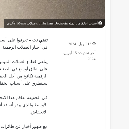
أسباب انخفاض عملة Dogecoin وShiba Inu وعملات Meme الأخرى
تقني نت –
15 أبريل، 2024
في أخبار العملات الرقمية.
آخر تحديث: 15 أبريل،
2024
يتلقى قطاع العملات الميم
على نطاق أوسع في الصناعة
الرقمية تكافح من أجل الحف
سنتطرق على أسباب انخفاض عملة Dogecoin وiba Inu
في الحقيقة تفاقم هذا الان
الأوسط والذي يبدو أنه قد أ
الانخفاض.
مع ظهور أخبار عن طائرات م