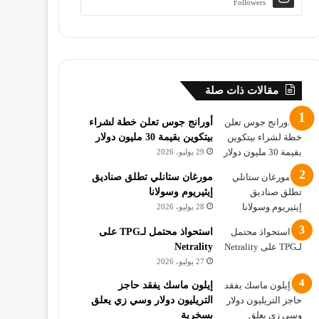
Followers
مقالات ذات صلة
أورانج جوس تعلن خطة لشراء
بيتكوين بقيمة 30 مليون دولار
29 يوليو، 2026
مورغان ستانلي تطلق صناديق
إيثيريوم وسولانا
28 يوليو، 2026
استحواذ محتمل لـTPG على
Netrality
27 يوليو، 2026
إيلون ماسك يفقد حاجز
التريليون دولار وسي زي يعلق
بسخرية