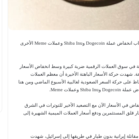
تعرفوا على أسباب انخفاض عملة Dogecoin وShiba Inu وعملات Meme الأخرى
ية في سوق العملات الرقمية ضربة كبيرة وسط انخفاض الأسعار
. شهدت حركة الأسعار الباهتة الأخيرة أن معظم العملات
اظ على حركة السعر الصعودية لغالبية الأسبوع الماضي ومن هنا
Sh وعملات Meme.
خفاض في الأسعار الآن مع التصعيد الأخير للتوترات في الشرق
ثار قلق المستثمرين ودفع أسعار العملات الميمية الشهيرة إلى
قاتلة إيرانية بدون طيار في طريقها إلى إسرائيل، شهدت