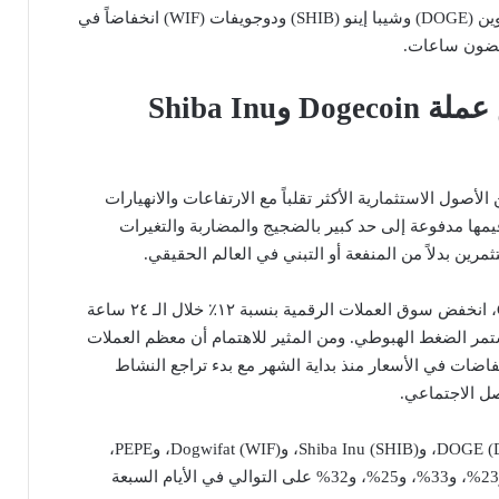
العملات الرقمية مثل دوجكوين (DOGE) وشيبا إينو (SHIB) ودوجويفات (WIF) انخفاضاً في
أسباب انخفاض عملة Dogecoin وShiba Inu
Me واحدة من الأصول الاستثمارية الأكثر تقلباً مع الارتفاعات والانهيارات
يمها مدفوعة إلى حد كبير بالضجيج والمضاربة والتغيرات
رين بدلاً من المنفعة أو التبني في العالم الحقيقي.
وفقاً لموقع Coinmarketcap، انخفض سوق العملات الرقمية بنسبة ١٢٪ خلال الـ ٢٤ ساعة
مر الضغط الهبوطي. ومن المثير للاهتمام أن معظم العملات
اضات في الأسعار منذ بداية الشهر مع بدء تراجع النشاط
ل الاجتماعي.
كما انخفضت أسعار DOGE (DOGE)، وShiba Inu (SHIB)، وDogwifat (WIF)، وPEPE،
وFloki، حالياً بنسبة 18%، و23%، و33%، و25%، و32% على التوالي في الأيام السبعة