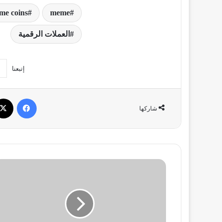
e coins
meme
العملات الرقمية
إتبعنا
فيسبو
شاركها
أفضل
العملات
الرقمية
للشراء
في
أبريل