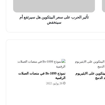
سيرتفع
أم
سينخفض
تأثير الحرب على سعر البيتكوين هل سيرتفع أم
سينخفض
يتكوين على الايثيريوم
نموذج 1099-Bs في منصات العملات
 الدمج
الرقمية
26 يوليو، 2022