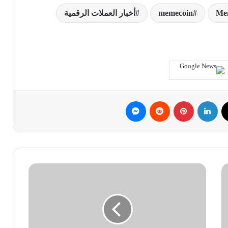
Mem
memecoin
أخبار العملات الرقمية
ك
‫X
لينكدإن
بينتيريست
ماسنجر
تأثير
الحرب
على
سعر
البيتكوين
هل