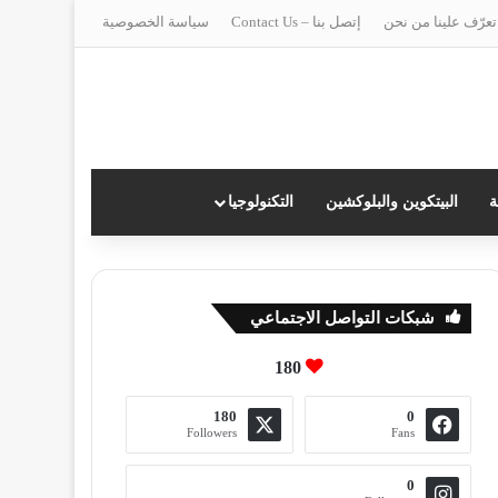
تعرّف علينا من نحن
إتصل بنا – Contact Us
سياسة الخصوصية
ة
البيتكوين والبلوكشين
التكنولوجيا
شبكات التواصل الاجتماعي
180
180
0
Followers
Fans
0