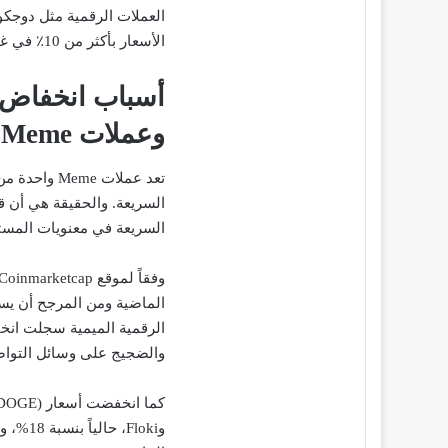
الأسعار بأكثر من 10٪ في غضون ساعات.
وعملات Meme
تعد عملات me
السريعة. والحقيقة هي أن ق
السريعة في معنويات المستثم
الماضية ومن المرجح أن يست
الرقمية الميمية سجلت انخف
والضجيج على وسائل التواص