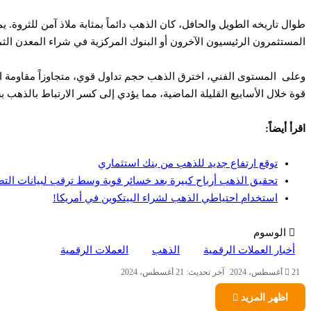
طوال تاريخه الطويل والحافل، كان الذهب دائماً بمثابة ملاذ آمن للثروة. 
المستثمرون الرئيسيون الآخرون أو البنوك المركزية في شراء المعدن الثم
وعلى المستوى الفني، اخترق الذهب حجم تداول قوي، متجاوزاً مقاومة ال
قوة خلال الأسابيع القليلة الماضية، مما يؤدي إلى كسر الارتباط بالذهب ب
اقرأ أيضاً:
توقع ارتفاع جديد للذهب من بنك استثماري
تحقيق الذهب أرباح كبيرة بعد خسائر قوية وسط ترقب لبيانات التض
استخدام احتياطي الذهب لشراء البيتكوين في أمريكا!
الوسوم
أخبار العملات الرقمية
الذهب
العملات الرقمية
21 أغسطس، 2024
آخر تحديث: 21 أغسطس، 2024
اظهر المزيد