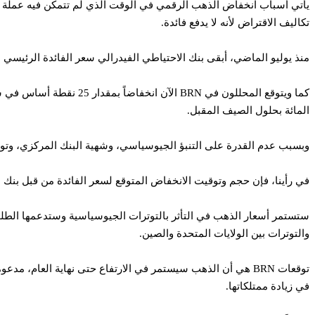
تكاليف الاقتراض لأنه لا يدفع فائدة.
منذ يوليو الماضي، أبقى بنك الاحتياطي الفيدرالي سعر الفائدة الرئيسي عند 5.25% إلى 5.5%، وهو أعلى مستوى منذ أكثر من 20 
المائة بحلول الصيف المقبل.
وبسبب عدم القدرة على التنبؤ الجيوسياسي، وشهية البنك المركزي، وتوقع تخفيضات أسعا
في رأينا، فإن حجم وتوقيت الانخفاض المتوقع لسعر الفائدة من قبل بنك
ستستمر أسعار الذهب في التأثر بالتوترات الجيوسياسية وستدعمها الطل
والتوترات بين الولايات المتحدة والصين.
توقعات BRN هي أن الذهب سيستمر في الارتفاع حتى نهاية العام، م
في زيادة ممتلكاتها.