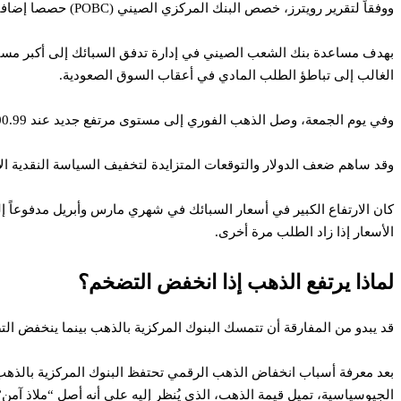
ووفقاً لتقرير رويترز، خصص البنك المركزي الصيني (POBC) حصصا إضافية لواردات الذهب لمختلف البنوك تحسبا لانتعاش الطلب على الرغم من ارتفاع الأسعار تاريخيا.
بهدف مساعدة بنك الشعب الصيني في إدارة تدفق السبائك إلى أكبر مسته
الغالب إلى تباطؤ الطلب المادي في أعقاب السوق الصعودية.
وفي يوم الجمعة، وصل الذهب الفوري إلى مستوى مرتفع جديد عند 2500.99 دولار للأونصة، مواصلاً مكاسبه منذ بداية العام حتى تاريخه بنسبة 21%.
وقد ساهم ضعف الدولار والتوقعات المتزايدة لتخفيف السياسة النقدية ال
كان الارتفاع الكبير في أسعار السبائك في شهري مارس وأبريل مدفوعاً إل
الأسعار إذا زاد الطلب مرة أخرى.
لماذا يرتفع الذهب إذا انخفض التضخم؟
قد يبدو من المفارقة أن تتمسك البنوك المركزية بالذهب بينما ينخفض ​​ال
بعد معرفة أسباب انخفاض الذهب الرقمي تحتفظ البنوك المركزية بالذهب كو
الجيوسياسية، تميل قيمة الذهب، الذي يُنظر إليه على أنه أصل “ملاذ آمن”، إل