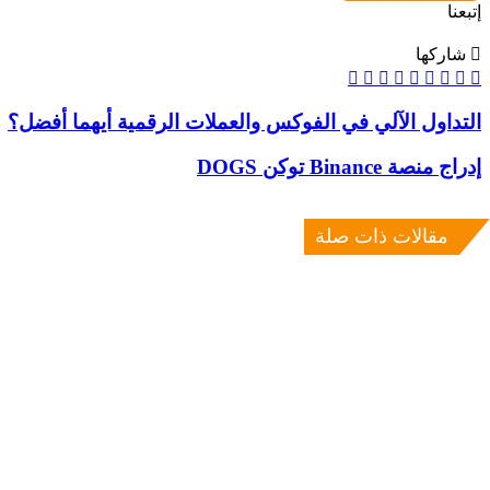
إتبعنا
شاركها
‫X
واتساب
ماسنجر
ماسنجر
لينكدإن
بينتيريست
فيسبوك
تيلقرام
التداول
التداول الآلي في الفوكس والعملات الرقمية أيهما أفضل؟
الآلي
في
إدراج
إدراج منصة Binance توكن DOGS
الفوكس
منصة
والعملات
Binance
الرقمية
توكن
مقالات ذات صلة
أيهما
DOGS
أفضل؟