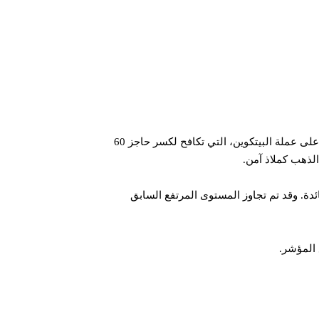
حتى نتعرف على أسباب انخفاض الذهب الرقمي سنقوم بتحليل السوق، حيث ارتفعت أسعار الذهب إلى ما يزيد عن 2500 دولار للأونصة، مما طغى على عملة البيتكوين، التي تكافح لكسر حاجز 60
الذهب كملاذ آمن.
من خفض أسعار الفائدة. وقد تم تجاوز المستوى المرتفع السابق
 المؤشر.