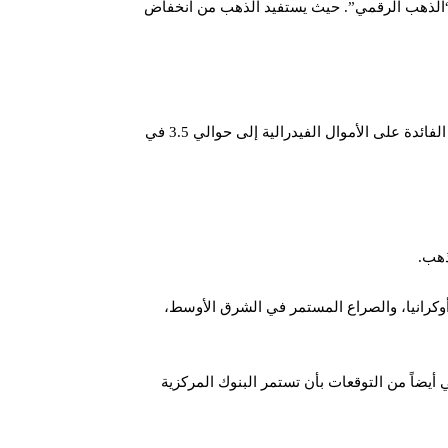
راق مستوى 60 ألف دولار وتفقد بسرعة بريقها باعتبارها “الذهب الرقمي”. حيث يستفيد الذهب من انخفاض
كما ويتوقع المحللون في BRN الآن انخفاضاً بمقدار 25 نقطة أساس في سبتمبر، يتبعه سلسلة من التعديلات بمقدار 25 نقطة أساس، مما يعيد سعر الفائدة على الأموال الفيدرالية إلى حوالي 3.5 في
ذهب.
كرانيا، والصراع المستمر في الشرق الأوسط،
افي أيضاً من التوقعات بأن تستمر البنوك المركزية