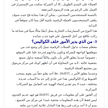
العملاء على المدى الطويل ، إلا أن الشركة تمكنت من الإستمرار في
العمل على الرغم من هذه الرسوم المرتفعة.
بالنسبة للمستخدمين المبتدئين ، يمكن أن هذا بمثابة فخ حيث سوف
يتلقى المستخدمون العملة الرقمية بكمية أقل مما كان متوقعاً في
البداية.
هذا النوع من الممارسات التجارية يمثل أيضًا مثالًا سيئًا في صناعة ما
زالت تكافح من أجل الحصول على قوة جذب سائدة.
3- من الذي يدير الأمور خلف الكواليس؟
معظم منصات تداول العملات الرقمية تميل إلى وضع عدد من
موظفيها كواجهة للشركة وتكون بياناتهم مُدرجة علنا على الموقع
، خصوصاً عندما يتعلق الأمر بأن تكون مالكاً لمنصة تداول تتمتع
بشعبية عالية ، لابد من المحاولة في أن تُظهر كونك في مركز مرموق
بين مجتمع العملة الرقمية.
وعندما يتعلق الأمر بـ HitBTC ، فلا أحد يعلم حقاً من يقوم بسحب
الخيوط وراء الكواليس. هذا غير عادي إلى حد ما لأسباب عديدة
مختلفة ، حيث لا يتم تقدير إخفاء الهوية عند التعامل مع الشركات
المركزية.
إن العثور على أي معلومات عن فريق HitBTC هو جهد عديم الجدوى.
ليس فقط لأن هذه المعلومات مخفية عمدا عن مرأى من الجميع ،
يبدو أن لا أحد يرغب في ربط هذا التبادل علانية كجزء من ملفه