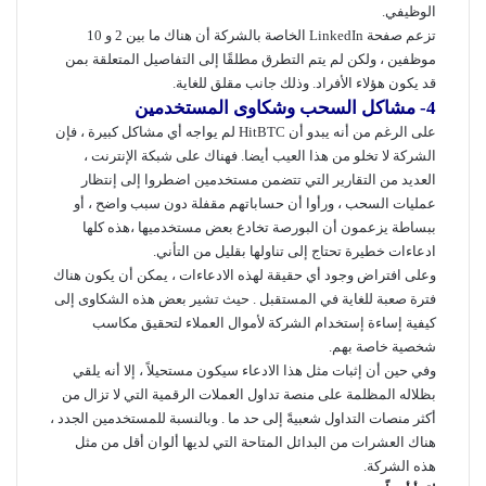
الوظيفي.
تزعم صفحة LinkedIn الخاصة بالشركة أن هناك ما بين 2 و 10
موظفين ، ولكن لم يتم التطرق مطلقًا إلى التفاصيل المتعلقة بمن
قد يكون هؤلاء الأفراد. وذلك جانب مقلق للغاية.
4- مشاكل السحب وشكاوى المستخدمين
على الرغم من أنه يبدو أن HitBTC لم يواجه أي مشاكل كبيرة ، فإن
الشركة لا تخلو من هذا العيب أيضا. فهناك على شبكة الإنترنت ،
العديد من التقارير التي تتضمن مستخدمين اضطروا إلى إنتظار
عمليات السحب ، ورأوا أن حساباتهم مقفلة دون سبب واضح ، أو
ببساطة يزعمون أن البورصة تخادع بعض مستخدميها ،هذه كلها
ادعاءات خطيرة تحتاج إلى تناولها بقليل من التأني.
وعلى افتراض وجود أي حقيقة لهذه الادعاءات ، يمكن أن يكون هناك
فترة صعبة للغاية في المستقبل . حيث تشير بعض هذه الشكاوى إلى
كيفية إساءة إستخدام الشركة لأموال العملاء لتحقيق مكاسب
شخصية خاصة بهم.
وفي حين أن إثبات مثل هذا الادعاء سيكون مستحيلاً ، إلا أنه يلقي
بظلاله المظلمة على منصة تداول العملات الرقمية التي لا تزال من
أكثر منصات التداول شعبيةً إلى حد ما . وبالنسبة للمستخدمين الجدد ،
هناك العشرات من البدائل المتاحة التي لديها ألوان أقل من مثل
هذه الشركة.