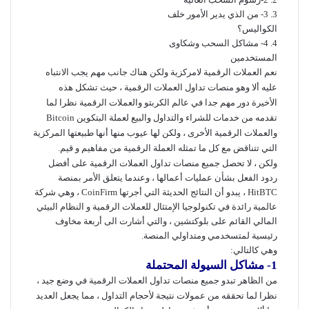
3- من الذي يدير الأمور خلف
الكواليس؟
4- مشاكل السحب وشكاوى
المستخدمين
نعم العملات الرقمية لامركزية ولكن هناك جانب مهم يجب الانتباه
عليه ألا وهو منصات تداول العملات الرقمية ، حيث تشكل هذه
الأخيرة دور مهم جدا في عالم الكربتو والعملات الرقمية نظرا لما
تقدمه من خدمات للشراء والتداول والبيع لعملة البتكوين Bitcoin
والعملات الرقمية الأخرى ، ولكن لها عيوب منها أنها طبيعتها المركزية
التي تتناقض مع كل ما تمثله العملة الرقمية من مفاهيم و قيم.
ولكن ، لا تحصل جميع منصات تداول العملات الرقمية على أفضل
ردود الفعل بشأن عمليات أعمالها ، وعندما يتعلق الأمر بمنصة
HitBTC ، يبدو أن النتائج الحديثة التي أجرتها CoinFirm ، وهي شركة
عالمية رائدة في تكنولوجيا الإمتثال للعملات الرقمية و النظام البيئي
المالي القائم على بلوكتشين ، والتي أشارت الى أربعة مخاوف
رئيسية لمتسخدمي ومتداولي المنصة.
وهي كالتالي:
1- مشاكل السيولة المحتملة
من الظاهر تبدو جميع منصات تداول العملات الرقمية في وضع جيد ،
نظرا لما تحققه من عمولات نتيجة لأحجام التداول ، مما يجعل العديد