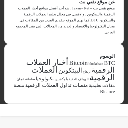
عن موقع تقني نت
موقع تقني نت – Tekany Net : هو أحد أفضل مواقع أخبار العملات
الرقمية والبيتكوين ، والافضل في مجال تعليم العملات الرقمية
والبيتكوين BTC. كما يهتم الموقع بتقديم العديد من المقالات في
مجال التكنولوجيا والاقتصاد والعديد من المجالات التي تفيد المجتمع
العربي.
الوسوم
أخبار العملات
Bitcoin
BTC
blockchain
العملات
الرقمية
البيتكوين
ارتفاع
الرقمية
تكنولوجيا
بلوكشين
الهواتف الذكية
سلطنة عمان
منصات تداول العملات الرقمية
مقالات تعليمية
منصة
Binance
‫X
فيسبوك
لينكدإن
ماسنجر
ماسنجر
تيلقرام
واتساب
ر
لذهاب
لى