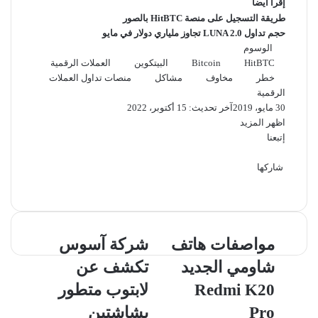
إقرأ أيضاً
طريقة التسجيل على منصة HitBTC بالصور
حجم تداول LUNA 2.0 تجاوز ملياري دولار في مايو
الوسوم
HitBTC
Bitcoin
البيتكوين
العملات الرقمية
خطر
مخاوف
مشاكل
منصات تداول العملات
الرقمية
30 مايو، 2019
آخر تحديث: 15 أكتوبر، 2022
اظهر المزيد
إتبعنا
شاركها
‫X
فيسبوك
لينكدإن
ماسنجر
ماسنجر
تيلقرام
واتساب
بينتيريست
مواصفات
شركة
مواصفات هاتف
شركة آسوس
هاتف
آسوس
شاومي الجديد
تكشف عن
شاومي
تكشف
الجديد
عن
Redmi K20
لابتوب متطور
Redmi
لابتوب
Pro
بشاشتين
K20
متطور