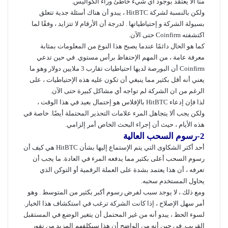
منا ألا يعتقد بوجود أي شيء خاطئ وراء الكواليس.
ولكن بالنسبة لشركة HitBTC ، يبدو أن هناك أسئلة جدية تتعلق
بسيولة الشركة و إحتياطياتها . لدرجة أن الأرقام لا تتزايد ، وفقًا لما
اكتشفته Coinfirm حتى الآن.
كما هو الحال دائمًا عندما يصبح هذا النوع من المعلومات بمثابة
معرفة عامة ، من المهم الإحتفاظ برأس مستوي. في حين تدعي
Coinfirm أن البورصة لديها احتياطيات تقارب 3 ملايين دولار وهو ما
يعني أنه أقل بكثير مما ينبغي أن تكون عليه هذه الإحتياطيات ، على
الرغم من ان الشركة لم تواجه أي مشاكل كبيرة حتى الآن.
لذا فإن إدعاء HitBTC بالإفلاس هو إحتمال بعيد في هذا الوقت ،
ولكن يجب ألا يتجاهل المرء علامات التحذير المحتملة أيضًا. خاصة في
هذه الأيام ، حيث أن إجراء البحث الخاص أمر إلزامي.
2-رسوم السحب العالية
أحد أكثر الشكاوى التي يتم الإستماع إليها بشأن HitBTC هي كيف أن
رسوم السحب أعلى بكثير مما يدفعه المرء في العادة. ما يجب أن
تعرفه ، أن هذا يعتمد بشدة على العملة الرقمية أو التوكن الذي
يحاول المستخدم سحبه.
ومع ذلك ، لا يوجد سبب لفرض رسوم أكبر بكثير من المتوسط . وهو
أمر سهل الإصلاح ، إذا كانت الشركة ترغب في استكشاف هذا الخيار.
لسوء الحظ ، يبدو أنه من غير المحتمل أن يتغير الوضع في المستقبل
القريب. في حين أنه من الواضح أن هذا سيكلفهم المزيد من نفور