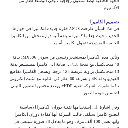
الجهة الخلفية ايضا ستكون زجاجية ، وفي الوسط اطار من
الألمنيوم.
تصميم الكاميرا
في هذا الشأن طرحت ASUS فكرة جديدة للكاميرا في جهازها
الجديد ، حيث جعلتها كاميرا منبثقة آلية دوارة تجعل من الكاميرا
الخلفية المزدوجة تتحول لكاميرا أمامية .
وتأتي هذه الكاميرا بمستشعر رئيسي من سوني IMX586 بدقة
48 ميجابكسل مع فتحة f/1.8 ، اضافة الى كاميرا بمستشعر بدقة
13 ميجابكسل بزاوية عريضة 125 درجة، وتسجل الكاميرا مقاطع
الفيديو بدقة 4K و بسرعة 60 إطار في الثانية مع مثبت إلكتروني
، كما طورت الشركة تقنية HDR+ ووضع محسن للتصوير الليلي
لتحسين جودة الصور.
وفي اشارة الى إستخدامها تقنية دوران الكاميرا الاساسية
لتصبح كاميرا سيلفي قالت الشركة أنها كفاءة دوران الكاميرا
وانها تعمل 100 ألف مرة ، وهو ما يعادل 28 صورة سيلفي في