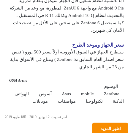
أما بالنسبة لنظام تشغيل فإن الجهاز سيكون بنظام أندرويد
Android 9 Pie مع واجهة ZenUI 6 المطورة، مع وعد من الشركة
بالتحديث لنظام Android 10 Q وكذلك 11 R في المستقبل ،
كما سيحصل Zenfone 6 على سنتين على الأقل من تصحيحات
الأمان كل شهرين.
سعر الجهاز وموعد الطرح
سيطرح الجهاز في السوق الأوروبية أولاً بسعر 500 يورو ( نفس
سعر اصدار العام السابق Zenfone 5z ) ومتاح في الأسواق بداية
من 23 من الشهر الجاري.
GSM Arena
الوسوم
Zenfone
mobile
Asus
آسوس
الهواتف
الذكية
تكنولوجيا
مواصفات
موبايلات
آخر تحديث: 12 يونيو، 2019
18 مايو، 2019
اظهر المزيد