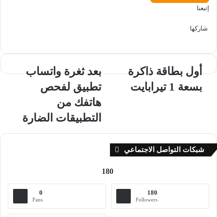
إتبعنا
شاركها
‫X
فيسبوك
لينكدإن
ماسنجر
ماسنجر
تيلقرام
واتساب
بينتيريست
أول
بعد
أول بطاقة ذاكرة
بعد ثغرة واتساب
بطاقة
ثغرة
بسعة 1 تيرابايت
تطبيق لفحص
ذاكرة
واتساب
بسعة
تطبيق
هاتفك من
1
لفحص
التطبيقات الضارة
تيرابايت
هاتفك
من
التطبيقات
شبكات التواصل الاجتماعي
الضارة
180
0
180
Fans
Followers