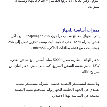
اليوم ( وهي تعادل 28 لرفع الكاميرا + 28 لإعادتها) ولمدة 5
سنوات.
مميزات أساسية للجهاز
يأتي الجهاز بمعالج سناب دراجون Snapdragon 855 ، مع ذاكرة
عشوائية رام RAM حتى 8 جيجابايت وسعة تخزين تصل إلى 256
جيجابايت ، مع فتحة بطاقات الذاكرة microSD .
يدعم الهاتف بطارية بقدرة 5000 ميلي أمبير ، مع شاحن بقدرة
18W مميز بتقنية الشحن السريع، كما يأتي بميزة دعم اثنان من
شرائح SIM.
وبالنسبة لمستشعر البصمة قدمت الشركة مستشعر بصمة
تقليدي في الجهة الخلفية للجهاز ولم تستخدم تقنية البصمة
مدمجة في الشاشة لهذا الإصدار.