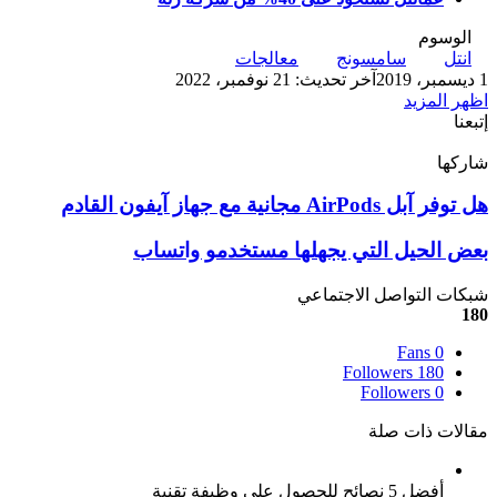
الوسوم
انتل
سامسونج
معالجات
1 ديسمبر، 2019
آخر تحديث: 21 نوفمبر، 2022
اظهر المزيد
إتبعنا
شاركها
‫X
تيلقرام
لينكدإن
واتساب
ماسنجر
ماسنجر
فيسبوك
بينتيريست
هل
هل توفر آبل AirPods مجانية مع جهاز آيفون القادم
توفر
آبل
بعض
بعض الحيل التي يجهلها مستخدمو واتساب
AirPods
الحيل
مجانية
التي
شبكات التواصل الاجتماعي
مع
يجهلها
180
جهاز
مستخدمو
آيفون
Fans
0
واتساب
القادم
Followers
180
Followers
0
مقالات ذات صلة
أفضل 5 نصائح للحصول على وظيفة تقنية