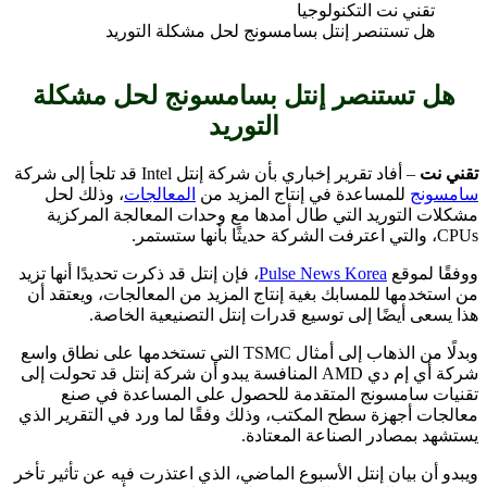
هل تستنصر إنتل بسامسونج لحل مشكلة التوريد
هل تستنصر إنتل بسامسونج لحل مشكلة
التوريد
تقني نت
– أفاد تقرير إخباري بأن شركة إنتل Intel قد تلجأ إلى شركة
سامسونج
للمساعدة في إنتاج المزيد من
المعالجات
، وذلك لحل
مشكلات التوريد التي طال أمدها مع وحدات المعالجة المركزية
CPUs، والتي اعترفت الشركة حديثًا بأنها ستستمر.
ووفقًا لموقع
Pulse News Korea
، فإن إنتل قد ذكرت تحديدًا أنها تزيد
من استخدمها للمسابك بغية إنتاج المزيد من المعالجات، ويعتقد أن
هذا يسعى أيضًا إلى توسيع قدرات إنتل التصنيعية الخاصة.
وبدلًا من الذهاب إلى أمثال TSMC التي تستخدمها على نطاق واسع
شركة أي إم دي AMD المنافسة يبدو أن شركة إنتل قد تحولت إلى
تقنيات سامسونج المتقدمة للحصول على المساعدة في صنع
معالجات أجهزة سطح المكتب، وذلك وفقًا لما ورد في التقرير الذي
يستشهد بمصادر الصناعة المعتادة.
ويبدو أن بيان إنتل الأسبوع الماضي، الذي اعتذرت فيه عن تأثير تأخر