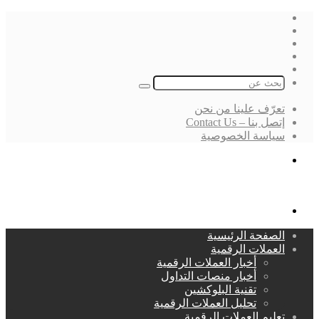
فيسبوك
‫X
لينكدإن
انستقرام
بحث
عن
تعرّف علينا من نحن
إتصل بنا – Contact Us
سياسة الخصوصية
بحث
عن
القائمة
الصفحة الرئيسية
العملات الرقمية
أخبار العملات الرقمية
أخبار منصات التداول
تقنية البلوكشين
تحليل العملات الرقمية
تعليم العملات الرقمية