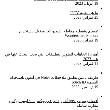
19 أبريل، 2023
ما هي تقنية IPTV
25 فبراير، 2023
تقسيم وتقطيع مقاطع الفيديو الخاصة بك بإستخدام
Wondershare Filmora
19 فبراير، 2023
أهم 10 اتجاهات لتطوير التطبيقات التي يجب البحث عنها في
عام 2023
11 فبراير، 2023
طريقة تأمين تطبيق ملاحظات Notes في آيفون باستخدام
البصمة Touch ID
19 ديسمبر، 2022
أفضل ريسيفر iptv أندرويد تي في بوكس – شاومي بوكس
مقارنة شاملة