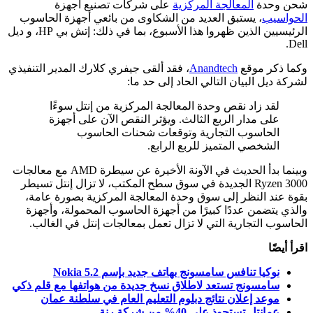
شحن وحدة
المعالجة المركزية
على شركات تصنيع أجهزة
الحواسيب
، يستبق العديد من الشكاوى من بائعي أجهزة الحاسوب
الرئيسيين الذين ظهروا هذا الأسبوع، بما في ذلك: إتش بي HP، و ديل
Dell.
وكما ذكر موقع
Anandtech
، فقد ألقى جيفري كلارك المدير التنفيذي
لشركة ديل البيان التالي الحاد إلى حد ما:
لقد زاد نقص وحدة المعالجة المركزية من إنتل سوءًا
على مدار الربع الثالث. ويؤثر النقص الآن على أجهزة
الحاسوب التجارية وتوقعات شحنات الحاسوب
الشخصي المتميز للربع الرابع.
وبينما بدأ الحديث في الآونة الأخيرة عن سيطرة AMD مع معالجات
Ryzen 3000 الجديدة في سوق سطح المكتب، لا تزال إنتل تسيطر
بقوة عند النظر إلى سوق وحدة المعالجة المركزية بصورة عامة،
والذي يتضمن عددًا كبيرًا من أجهزة الحاسوب المحمولة، وأجهزة
الحاسوب التجارية التي لا تزال تعمل بمعالجات إنتل في الغالب.
اقرأ أيضًا
نوكيا تنافس سامسونج بهاتف جديد بإسم Nokia 5.2
سامسونج تستعد لاطلاق نسخ جديدة من هواتفها مع قلم ذكي
موعد إعلان نتائج دبلوم التعليم العام في سلطنة عمان
عمانتل تستحوذ على 40% من شركة رنة