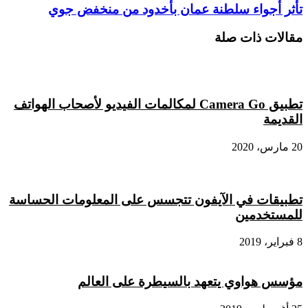
لوقف
تأثر
تأثر أجواء سلطنة عمان بأخدود من منخفض جوي
حظر
أجواء
تعدين
سلطنة
مقالات ذات صلة
العملات
عمان
الرقمية
بأخدود
من
منخفض
جوي
تطبيق Camera Go لمكالمات الفيديو لأصحاب الهواتف
القديمة
20 مارس، 2020
تطبيقات في الآيفون تتجسس على المعلومات الحساسة
للمستخدمين
8 فبراير، 2019
مؤسس هواوي يتعهد بالسيطرة على العالم