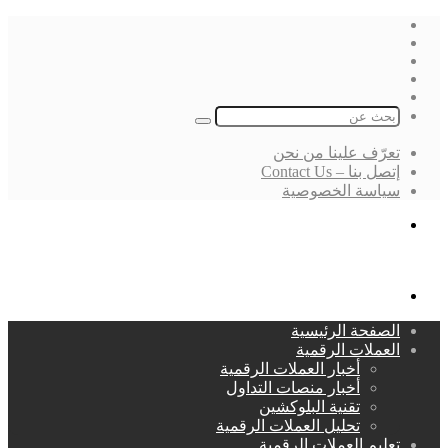
فيسبوك
‫X
لينكدإن
انستقرام
بحث
عن
تعرّف علينا من نحن
إتصل بنا – Contact Us
سياسة الخصوصية
بحث
عن
القائمة
الصفحة الرئيسية
العملات الرقمية
أخبار العملات الرقمية
أخبار منصات التداول
تقنية البلوكشين
تحليل العملات الرقمية
تعليم العملات الرقمية