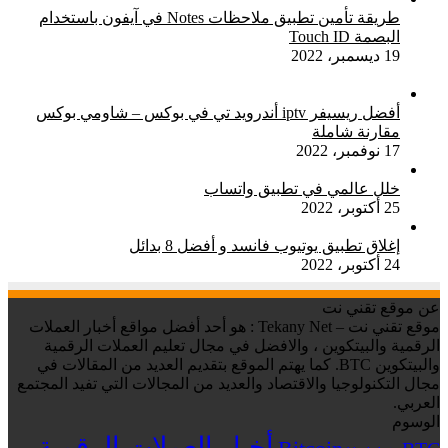
طريقة تأمين تطبيق ملاحظات Notes في آيفون باستخدام
البصمة Touch ID
19 ديسمبر، 2022
أفضل ريسيفر iptv أندرويد تي في بوكس – شاومي بوكس
مقارنة شاملة
17 نوفمبر، 2022
خلل عالمي في تطبيق واتساب
25 أكتوبر، 2022
إغلاق تطبيق يوتيوب فانسد و أفضل 8 بدائل
24 أكتوبر، 2022
عن موقع تقني نت
موقع تقني نت – Tekany Net : هو أحد أفضل مواقع أخبار العملات
الرقمية والبيتكوين ، والافضل في مجال تعليم العملات الرقمية
والبيتكوين BTC. كما يهتم الموقع بتقديم العديد من المقالات في
مجال التكنولوجيا والاقتصاد والعديد من المجالات التي تفيد المجتمع
العربي.
الوسوم
أخبار العملات الرقمية