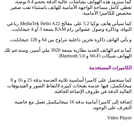
كما ستزود هذه الهواتف بشاشات عالية الدقة بحجم 6.4 بوصة،
تغطي كامل مساحة الواجهة الأمامية للهاتف باستثناء ثقب صغير
مخصص للكاميرا الأمامية.
كما سيأتي هاتف نوكيا 5.2 على معالج MеdiaTek Hеlio A22 رباعي
النواة، وذاكرة وصول عشوائي رام RAM بسعة 3 أو 4 جيجابايت.
و يأتي الهاتف ذاكرة تخزين داخلية تتراوح بين 64 و 128 جيجابايت،
كما يدعم الهاتف الجديد بطارية بسعة 3920 ملي أمبير، وستدعم تلك
الهواتف شبكات Wi-Fi و Bluetоoth 5.0.
الكاميرات المستخدمة
كما ستحصل على كاميرا أساسية ثلاثية العدسة بدقة 25 و 16 و 8
ميجابكسل، فيها عدسة بفتحات كبيرة لالتقاط الصور و الفيديوهات
العالية الدقة في ظروف الإضاءة الخافتة.
إضافة إلى كاميرا أمامية بدقة 16 ميجابيكسل تعمل مع خاصية
التعرف على الوجوه.
Video Player