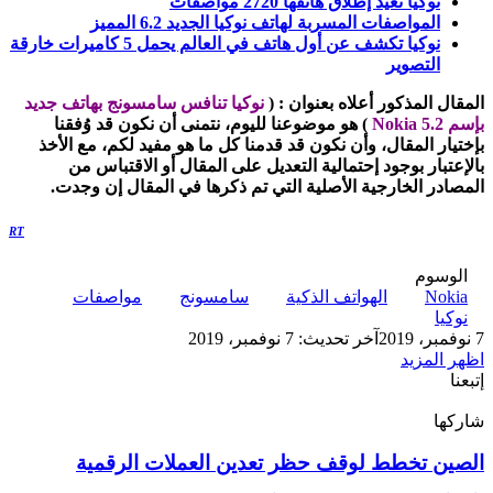
نوكيا تعيد إطلاق هاتفها 2720 مواصفات
المواصفات المسربة لهاتف نوكيا الجديد 6.2 المميز
نوكيا تكشف عن أول هاتف في العالم يحمل 5 كاميرات خارقة
التصوير
المقال المذكور أعلاه بعنوان
:
(
نوكيا تنافس سامسونج بهاتف جديد
بإسم Nokia 5.2
)
هو موضوعنا لليوم،
نتمنى أن نكون قد وُفقنا
بإختيار المقال،
وأن نكون قد قدمنا كل ما هو مفيد لكم،
مع الأخذ
بالإعتبار بوجود إحتمالية التعديل على المقال أو الاقتباس من
المصادر الخارجية الأصلية التي تم ذكرها في المقال إن وجدت
.
RT
الوسوم
Nokia
الهواتف الذكية
سامسونج
مواصفات
نوكيا
7 نوفمبر، 2019
آخر تحديث: 7 نوفمبر، 2019
اظهر المزيد
إتبعنا
شاركها
‫X
تيلقرام
لينكدإن
واتساب
ماسنجر
ماسنجر
فيسبوك
بينتيريست
الصين
الصين تخطط لوقف حظر تعدين العملات الرقمية
تخطط