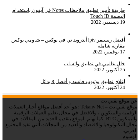
طريقة تأمين تطبيق ملاحظات Notes في آيفون باستخدام
البصمة Touch ID
19 ديسمبر، 2022
أفضل ريسيفر iptv أندرويد تي في بوكس – شاومي بوكس
مقارنة شاملة
17 نوفمبر، 2022
خلل عالمي في تطبيق واتساب
25 أكتوبر، 2022
إغلاق تطبيق يوتيوب فانسد و أفضل 8 بدائل
24 أكتوبر، 2022
عن موقع تقني نت
موقع تقني نت – Tekany Net : هو أحد أفضل مواقع أخبار العملات
الرقمية والبيتكوين ، والافضل في مجال تعليم العملات الرقمية
والبيتكوين BTC. كما يهتم الموقع بتقديم العديد من المقالات في
مجال التكنولوجيا والاقتصاد والعديد من المجالات التي تفيد المجتمع
العربي.
الوسوم