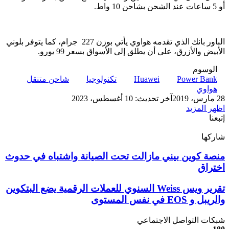
أو 5 ساعات عند الشحن بشاحن 10 واط.
الباور بانك الذي تقدمه هواوي يأتي بوزن 227 جرام، كما يتوفر بلوني
الأبيض والأزرق، على أن يطلق إلى الأسواق بسعر 99 يورو.
الوسوم
Power Bank
Huawei
تكنولوجيا
شاحن متنقل
هواوي
28 مارس، 2019
آخر تحديث: 10 أغسطس، 2023
اظهر المزيد
إتبعنا
شاركها
‫X
تيلقرام
لينكدإن
واتساب
ماسنجر
ماسنجر
فيسبوك
بينتيريست
منصة
منصة كوين بيني مازالت تحت الصيانة واشتباه في حدوث
كوين
اختراق
بيني
مازالت
تقرير
تقرير ويس Weiss السنوي للعملات الرقمية يضع البتكوين
تحت
ويس
والريبل و EOS في نفس المستوى
الصيانة
Weiss
واشتباه
السنوي
شبكات التواصل الاجتماعي
في
للعملات