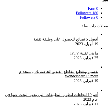
180
حدوث
الرقمية
اختراق
يضع
Fans
0
البتكوين
Followers
180
والريبل
Followers
0
و
مقالات ذات صلة
EOS
في
نفس
أفضل 5 نصائح للحصول على وظيفة تقنية
المستوى
19 أبريل، 2023
ما هي تقنية IPTV
25 فبراير، 2023
تقسيم وتقطيع مقاطع الفيديو الخاصة بك بإستخدام
Wondershare Filmora
19 فبراير، 2023
أهم 10 اتجاهات لتطوير التطبيقات التي يجب البحث عنها في
عام 2023
11 فبراير، 2023