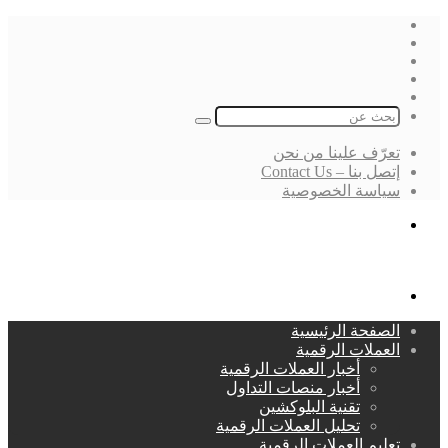
فيسبوك
‫X
لينكدإن
انستقرام
بحث
عن
تعرّف علينا من نحن
إتصل بنا – Contact Us
سياسة الخصوصية
بحث
عن
القائمة
الصفحة الرئيسية
العملات الرقمية
أخبار العملات الرقمية
أخبار منصات التداول
تقنية البلوكشين
تحليل العملات الرقمية
تعليم العملات الرقمية