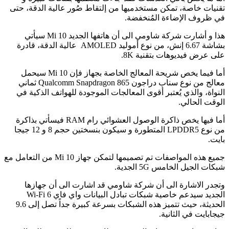
تقنيات خاصة، تمكن مستخدميها من إلتقاط صُور عالية الدقة، حتى
في ظروف الإضاءة المُنخفضة.
هذا و أشارت شركة شاومي الى أن هاتفها الجديد Mi 10 سيأتي
بشاشة 6.67 إنش، من نوع أموليد AMOLED عالية الدقة، قادرة
على عرض فيديوهات بتقنية 8K.
أما فيما يخص شريحة المعالج الخاصة بجهاز فإن Mi 10 سيحمل
معالج من نوع سناب دراجون Qualcomm Snapdragon 865 ثماني
النواة، والذي يُعتبر أقوى المعالجات الموجودة للهواتف الذكية في
الوقت الحالي.
أما فيها يخص ذاكرة الوصول العشوائي رام RAM فيسأتي بذاكرة
من نوع LPDDR5 المتطورة و سيكون بنسختين حجم 8 و 12 جيجا
بايت.
جميع هذه المواصفات تم تصميمها لتمكن جهاز Mi 10 من التعامل مع
شبكات الجيل الخامس 5G الجدية.
وتجدر الاشارة الى أن شركة شاومي قد اشارت الى أن جهازها
الجديد سيدعم خاصية شبكات تبادل البيانات واي فاي Wi-Fi 6
الحديثة، حيث تتميز هذه الشبكات بسرعة كبيرة جداً تصل إلى 9.6
جيجابايت في الثانية.