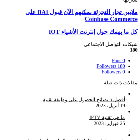
‫X
تيلقرام
لينكدإن
واتساب
ماسنجر
ماسنجر
فيسبوك
بينتيريست
ملايين
ملايين تجار التجزئة يمكنهم الآن قبول DAI على
تجار
Coinbase Commerce
التجزئة
يمكنهم
كل
كل ما يهمك حول إنترنت الأشياء IOT
الآن
ما
قبول
يهمك
شبكات التواصل الاجتماعي
DAI
حول
180
على
إنترنت
Coinbase
Fans
0
الأشياء
Commerce
Followers
180
IOT
Followers
0
مقالات ذات صلة
أفضل 5 نصائح للحصول على وظيفة تقنية
19 أبريل، 2023
ما هي تقنية IPTV
25 فبراير، 2023