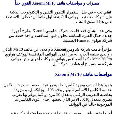
مميزات و مواصفات هاتف Xiaomi Mi 10 القوي جداً
تقني نت
– في ظل إستمرار التطور التقني و التكنولوجي الذكية،
فإن شركات تصنيع الهواتف الذكية تحاول دائما أن تحظى بالاستيلاء
على هذا السوق النشط.
وفي هذا الشأن فقد قامت شركة شاومي Xiaomi بطرح أجهزة
جديدة خلال الفترة السابقة تحاول فيها المنافسة و اخذ حصة من
شركة هواوي Huawei الصينية.
مؤخراً قامت شركة شاومي Xiaomi بالإعلان عن هاتف Mi 10 الذكي
، والذي صنفه العديد أنه من أقوى الهواتف المنافسة لهواتف هواوي
Mate 30 Pro ، كما أنه ينافس هواتف شركات أخرى مش هواتف
شركة سامسونج أو هواتف شركة آبل.
مواصفات هاتف Xiaomi Mi 10
يتميز هذا الهاتف بوجود كاميرا خلفية رباعية العدسات، حيث ستكون
عدسة الكاميرا الأساسية بينهم بدقة 108 ميجابكسل، و مزودة
بخاصية التقريب الرقمي بمعدل 50 مرة، و كما يتوفر بها تقريب
بصري بمعدل X10 ، الأمر الذي يجعلها إحدى أقوى الكاميرات
الموجودة حالياً في الهواتف.
أما ما يخص باقي العدسات فقد جاءت معظمها بفتحات كبيرة و