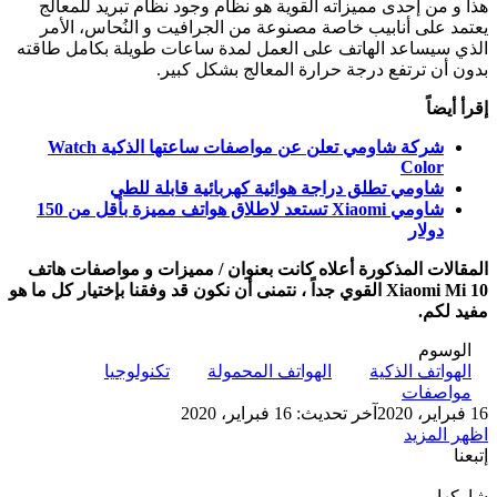
هذا و من إحدى مميزاته القوية هو نظام وجود نظام تبريد للمعالج
يعتمد على أنابيب خاصة مصنوعة من الجرافيت و النُحاس، الأمر
الذي سيساعد الهاتف على العمل لمدة ساعات طويلة بكامل طاقته
بدون أن ترتفع درجة حرارة المعالج بشكل كبير.
إقرأ أيضاً
شركة شاومي تعلن عن مواصفات ساعتها الذكية Watch
Color
شاومي تطلق دراجة هوائية كهربائية قابلة للطي
شاومي Xiaomi تستعد لاطلاق هواتف مميزة بأقل من 150
دولار
المقالات المذكورة أعلاه كانت بعنوان / مميزات و مواصفات هاتف
Xiaomi Mi 10 القوي جداً ، نتمنى أن نكون قد وفقنا بإختيار كل ما هو
مفيد لكم.
الوسوم
الهواتف الذكية
الهواتف المحمولة
تكنولوجيا
مواصفات
16 فبراير، 2020
آخر تحديث: 16 فبراير، 2020
اظهر المزيد
إتبعنا
شاركها