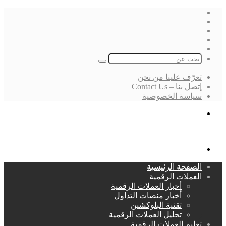
فيسبوك
‫X
لينكدإن
انستقرام
بحث
عن
تعرّف علينا من نحن
إتصل بنا – Contact Us
سياسة الخصوصية
بحث
عن
القائمة
الصفحة الرئيسية
العملات الرقمية
أخبار العملات الرقمية
أخبار منصات التداول
تقنية البلوكشين
تحليل العملات الرقمية
تعليم العملات الرقمية