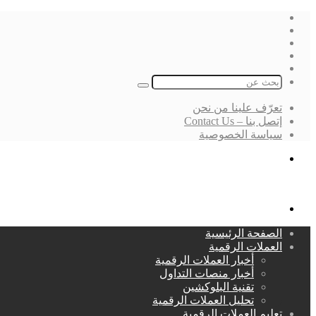
فيسبوك
‫X
لينكدإن
انستقرام
بحث
عن
تعرّف علينا من نحن
إتصل بنا – Contact Us
سياسة الخصوصية
بحث
عن
القائمة
الصفحة الرئيسية
العملات الرقمية
أخبار العملات الرقمية
أخبار منصات التداول
تقنية البلوكشين
تحليل العملات الرقمية
تعليم العملات الرقمية