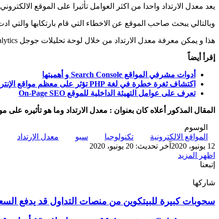
يعد معدل الارتداد واحدا من اكثر العوامل تأثيرا على الموقع الالكتر
وبالتالي يبحث صاحب الموقع عن الاخطاء التي قام بارتكابها والتي ا
هذا و يمكن معرفة معدل الارتداد من خلال لوحة تحليلات جوجل Google Analytics.
إقرأ أيضاً
أدوات مشرفي المواقع Search Console و أهميتها
اكتشاف ثغرة خطرة في لغة PHP تؤثر على معظم مواقع الإنترنت
تعرف على عوامل التهيئة الداخلية للموقع On-Page SEO
المقال المذكور أعلاه كان بعنوان : معدل الارتداد وما هو تأثيره على م
الوسوم
المواقع الالكترونية
تكنولوجيا
سيو
معدل الإرتداد
12 يونيو، 2020
آخر تحديث: 20 يونيو، 2020
اظهر المزيد
إتبعنا
شاركها
‫X
تيلقرام
لينكدإن
واتساب
ماسنجر
ماسنجر
فيسبوك
بينتيريست
سحوبات
سحوبات كبيرة للبيتكوين من منصات التداول قد يدفع السعر
كبيرة
للبيتكوين