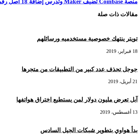
منصة
منصة Coinbase تضيف Maker وتدرس إضافة 18 أصل رقمي
من
Coinbase
منصات
تضيف
مقالات ذات صلة
التداول
Maker
قد
وتدرس
يدفع
إضافة
18
السعر
تويتر ينتهك خصوصية مستخدميه ورسائلهم
أصل
للارتفاع
رقمي
18 فبراير، 2019
جوجل تحذف عدد كبير من التطبيقات من متجرها
21 أبريل، 2019
آبل تعرض مليون دولار لمن يستطيع اختراق هواتفها
13 أغسطس، 2019
بدأ هواوي بتطوير شبكات الجيل السادس