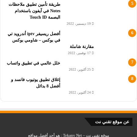
طريقة تأمين تطبيق ملاحظات
Notes في آيفون باستخدام
البصمة Touch ID
19 ديسمبر، 2022
أفضل ريسيفر iptv أندرويد تي
في بوكس – شاومي بوكس
مقارنة شاملة
17 نوفمبر، 2022
خلل عالمي في تطبيق واتساب
25 أكتوبر، 2022
إغلاق تطبيق يوتيوب فانسد و
أفضل 8 بدائل
24 أكتوبر، 2022
عن موقع تقني نت
موقع تقني نت – Tekany Net : هو أحد أفضل مواقع