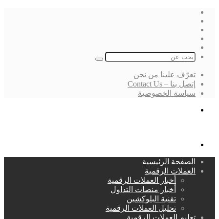
فيسبوك
‫X
لينكدإن
انستقرام
بحث
عن
تعرّف علينا من نحن
إتصل بنا – Contact Us
سياسة الخصوصية
بحث
عن
القائمة
الصفحة الرئيسية
العملات الرقمية
أخبار العملات الرقمية
أخبار منصات التداول
تقنية البلوكشين
تحليل العملات الرقمية
تعليم العملات الرقمية