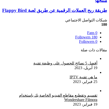
منتجها
تستنكر
ما
طريقة
طريقة ربح العملات الرقمية عن طريق لعبة Flappy Bird
يتم
ربح
تداوله
العملات
شبكات التواصل الاجتماعي
حول
الرقمية
180
جودة
عن
منتجها
Fans
0
طريق
Followers
180
لعبة
Followers
0
Flappy
Bird
مقالات ذات صلة
أفضل 5 نصائح للحصول على وظيفة تقنية
19 أبريل، 2023
ما هي تقنية IPTV
25 فبراير، 2023
تقسيم وتقطيع مقاطع الفيديو الخاصة بك بإستخدام
Wondershare Filmora
19 فبراير، 2023