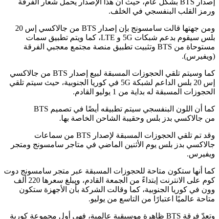
إصدار
BTS بشكل عام، حيث أن هذا الإصدار يحمل شعار الفرقة
ورمز القلب البنفسجي في الخلف.
ومن جهتها قالت سامسونج بإن إصدار
BTS من
جالاكسي إس 20
بلس سيقوم بدعم شبكات
5G و LTE،
كما ويتم تطبيق سمات
مستوحاة من
BTS
وتثبيت تطبيق منصة مجتمع معجبي الفرقة
(ويفيرس).
كما وسيتم تلقي الحجوزات المسبقة لبيع إصدار
BTS من
جالاكسي
إس 20 بلس الداعم لشبكة
5G في كوريا الجنوبية، حيث سيتم تلقي
الحجوزات المسبقة له بداية من 1 يوليو القادم.
كما أن اللون البنفسجي سيتم تطبيقه أيضًا في تصميم
BTS
من
جالاكسي بدز بلس وحقيبة الشاحن الخاصة بها.
وقد تم تلقي الحجوزات المسبقة لإصدار
BTS من سماعات
جالاكسي بدز بلس يوم الأثنين الماضي في متاجر سامسونج ومتجر
ويفيرس.
كما أنها ستكون متاحة للحجوزات المسبقة عبر متجر
سامسونج دوت
كوم على الانترنت إبتداءً من الجمعة القادم، ويبلغ سعرها 220 ألف
وون في كوريا الجنوبية، كما وقالت الشركة بأن الأجهزة ستكون
متاحة عالميًا اعتبارًا من التاسع من يوليو.
وتعدّ فرقة
BTS
ظاهرة موسيقية عالمية، فهي أول مجموعة كورية