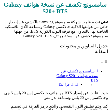
سامسونج تكشف عن نسخة هواتف Galaxy
S20+ BTS
تقني نت
– قامت شركة سامسونج Samsung بالكشف عن إصدار
خاص من هواتفها الذكية جالاكسي Galaxy وسماعة الأذن اللاسلكية
الخاصة بها، بالتعاون مع فرقة البوب الكورية
BTS، من جهته
ا
سامسونج تكشف عن نسخة هواتف Galaxy S20+ BTS.
جدول العناوين و محتويات
المقالة
سامسونج تكشف عن
نسخة هواتف Galaxy S20+
BTS
اقرأ أيضًا
حيث أعلنت عن إصدار
BTS من هاتف
جالاكسي إس 20 بلس 5 جي
و
جالاكسي إس 20 بلس
وسماعة بدز بلس.
كما ويتم تطبيق اللون النفسجي والذي يرمز للفرقة في تصميم