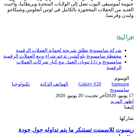
جنوبية لموسيقى البوب تصل إلى الولايات المتحدة وبريطانيا، وأحيت
العديد من الحفلات المحجوزة بالكامل في لوس أنجلوس وشيكاجو
ولندن وفرنسا.
اقرأ أيضًا
شركة سامسونج تطلق شريحة لحماية العملات الرقمية
محفظة سامسونج بلوكشين تدعم شراء وبيع العملات الرقمية
سامسونج و LG تنويان العمل مع كبار شركات العملات
الرقمية
الوسوم
Samsung
Galaxy S20
الهواتف الذكية
تكنولوجيا
سامسونج
17 يونيو، 2020
آخر تحديث: 20 يونيو، 2020
اظهر المزيد
إتبعنا
شاركها
‫X
تيلقرام
لينكدإن
واتساب
ماسنجر
ماسنجر
فيسبوك
بينتيريست
ريسوت
ريسوت للاسمنت تستنكر ما يتم تداوله حول جودة
للاسمنت